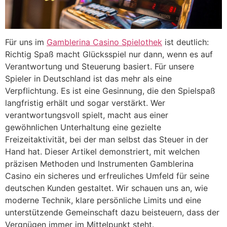
Für uns im
Gamblerina Casino Spielothek
ist deutlich:
Richtig Spaß macht Glücksspiel nur dann, wenn es auf
Verantwortung und Steuerung basiert. Für unsere
Spieler in Deutschland ist das mehr als eine
Verpflichtung. Es ist eine Gesinnung, die den Spielspaß
langfristig erhält und sogar verstärkt. Wer
verantwortungsvoll spielt, macht aus einer
gewöhnlichen Unterhaltung eine gezielte
Freizeitaktivität, bei der man selbst das Steuer in der
Hand hat. Dieser Artikel demonstriert, mit welchen
präzisen Methoden und Instrumenten Gamblerina
Casino ein sicheres und erfreuliches Umfeld für seine
deutschen Kunden gestaltet. Wir schauen uns an, wie
moderne Technik, klare persönliche Limits und eine
unterstützende Gemeinschaft dazu beisteuern, dass der
Vergnügen immer im Mittelpunkt steht.