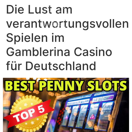
content
Die Lust am
verantwortungsvollen
Spielen im
Gamblerina Casino
für Deutschland