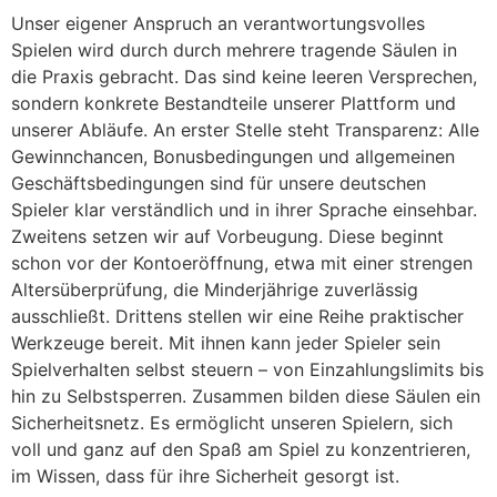
Unser eigener Anspruch an verantwortungsvolles
Spielen wird durch durch mehrere tragende Säulen in
die Praxis gebracht. Das sind keine leeren Versprechen,
sondern konkrete Bestandteile unserer Plattform und
unserer Abläufe. An erster Stelle steht Transparenz: Alle
Gewinnchancen, Bonusbedingungen und allgemeinen
Geschäftsbedingungen sind für unsere deutschen
Spieler klar verständlich und in ihrer Sprache einsehbar.
Zweitens setzen wir auf Vorbeugung. Diese beginnt
schon vor der Kontoeröffnung, etwa mit einer strengen
Altersüberprüfung, die Minderjährige zuverlässig
ausschließt. Drittens stellen wir eine Reihe praktischer
Werkzeuge bereit. Mit ihnen kann jeder Spieler sein
Spielverhalten selbst steuern – von Einzahlungslimits bis
hin zu Selbstsperren. Zusammen bilden diese Säulen ein
Sicherheitsnetz. Es ermöglicht unseren Spielern, sich
voll und ganz auf den Spaß am Spiel zu konzentrieren,
im Wissen, dass für ihre Sicherheit gesorgt ist.