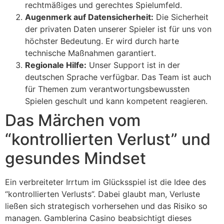
rechtmäßiges und gerechtes Spielumfeld.
Augenmerk auf Datensicherheit:
Die Sicherheit
der privaten Daten unserer Spieler ist für uns von
höchster Bedeutung. Er wird durch harte
technische Maßnahmen garantiert.
Regionale Hilfe:
Unser Support ist in der
deutschen Sprache verfügbar. Das Team ist auch
für Themen zum verantwortungsbewussten
Spielen geschult und kann kompetent reagieren.
Das Märchen vom
“kontrollierten Verlust” und
gesundes Mindset
Ein verbreiteter Irrtum im Glücksspiel ist die Idee des
“kontrollierten Verlusts”. Dabei glaubt man, Verluste
ließen sich strategisch vorhersehen und das Risiko so
managen. Gamblerina Casino beabsichtigt dieses