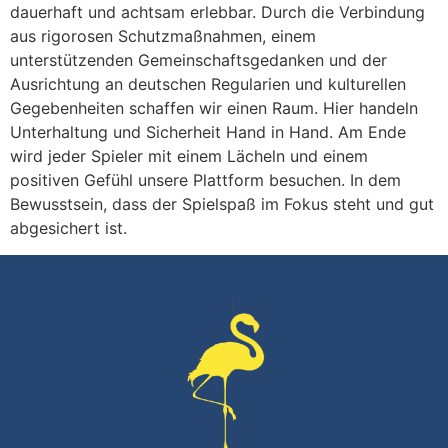
dauerhaft und achtsam erlebbar. Durch die Verbindung
aus rigorosen Schutzmaßnahmen, einem
unterstützenden Gemeinschaftsgedanken und der
Ausrichtung an deutschen Regularien und kulturellen
Gegebenheiten schaffen wir einen Raum. Hier handeln
Unterhaltung und Sicherheit Hand in Hand. Am Ende
wird jeder Spieler mit einem Lächeln und einem
positiven Gefühl unsere Plattform besuchen. In dem
Bewusstsein, dass der Spielspaß im Fokus steht und gut
abgesichert ist.