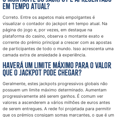
em tempo atual?
Correto. Entre os aspetos mais empolgantes é
visualizar o contador do jackpot em tempo atual. Na
página do jogo e, por vezes, em destaque na
plataforma do casino, observa o montante exato e
corrente do prémio principal a crescer com as apostas
de participantes de todo o mundo. Isso acrescenta uma
camada extra de ansiedade à experiência.
Haverá um limite máximo para o valor
que o jackpot pode chegar?
Geralmente, estes jackpots progressivos globais não
possuem um limite máximo determinado. Aumentam
progressivamente até serem ganhos. É comum ver
valores a ascenderem a vários milhões de euros antes
de serem entregues. A rede foi projetada para permitir
que os prémios consigam somas marcantes, o que é um