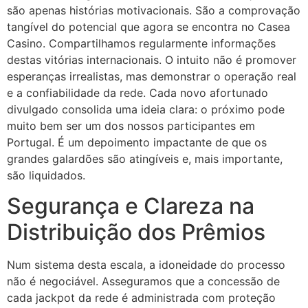
são apenas histórias motivacionais. São a comprovação
tangível do potencial que agora se encontra no Casea
Casino. Compartilhamos regularmente informações
destas vitórias internacionais. O intuito não é promover
esperanças irrealistas, mas demonstrar o operação real
e a confiabilidade da rede. Cada novo afortunado
divulgado consolida uma ideia clara: o próximo pode
muito bem ser um dos nossos participantes em
Portugal. É um depoimento impactante de que os
grandes galardões são atingíveis e, mais importante,
são liquidados.
Segurança e Clareza na
Distribuição dos Prêmios
Num sistema desta escala, a idoneidade do processo
não é negociável. Asseguramos que a concessão de
cada jackpot da rede é administrada com proteção