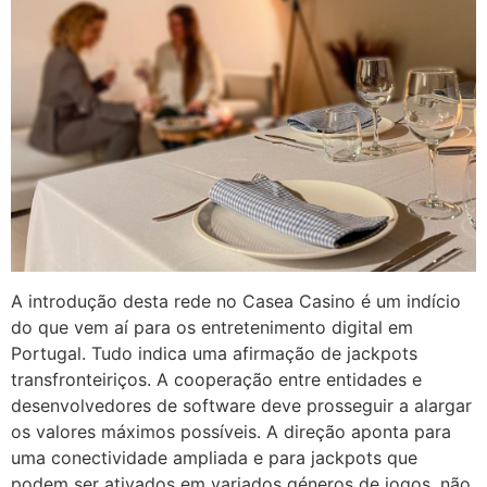
A introdução desta rede no Casea Casino é um indício
do que vem aí para os entretenimento digital em
Portugal. Tudo indica uma afirmação de jackpots
transfronteiriços. A cooperação entre entidades e
desenvolvedores de software deve prosseguir a alargar
os valores máximos possíveis. A direção aponta para
uma conectividade ampliada e para jackpots que
podem ser ativados em variados géneros de jogos, não