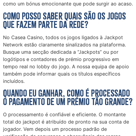
como um bónus emocionante que pode surgir ao acaso.
Como posso saber quais são os jogos
que fazem parte da rede?
No Casea Casino, todos os jogos ligados à Jackpot
Network estão claramente sinalizados na plataforma.
Busque uma secção dedicada a “Jackpots” ou por
logótipos e contadores de prémio progressivo em
tempo real no lobby do jogo. A nossa equipa de apoio
também pode informar quais os títulos específicos
incluídos.
Quando eu ganhar, como é processado
o pagamento de um prémio tão grande?
O processamento é confiável e eficiente. O montante
total do jackpot é atribuído de pronto na sua conta de
jogador. Vem depois um processo padrão de