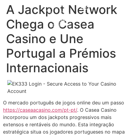
content
A Jackpot Network
Chega o Casea
Casino e Une
Portugal a Prémios
Internacionais
O mercado português de jogos online deu um passo
https://caseaacasino.com/pt-pt/
. O Casea Casino
incorporou um dos jackpots progressivos mais
extensos e rentáveis do mundo. Esta integração
estratégica situa os jogadores portugueses no mapa