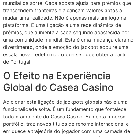
mundial da sorte. Cada aposta ajuda para prémios que
transcendem fronteiras e alcançam valores aptos a
mudar uma realidade. Não é apenas mais um jogo na
plataforma. É uma ligação a uma rede dinâmica de
prémios, que aumenta a cada segundo abastecida por
uma comunidade mundial. Esta é uma mudança clara no
divertimento, onde a emoção do jackpot adquire uma
escala nova, redefinindo o que se pode obter a partir
de Portugal.
O Efeito na Experiência
Global do Casea Casino
Adicionar esta ligação de jackpots globais não é uma
funcionalidade solta. É um fundamento que fortalece
todo o ambiente do Casea Casino. Aumenta o nosso
portfólio, traz novos títulos de renome internacional e
enriquece a trajetória do jogador com uma camada de