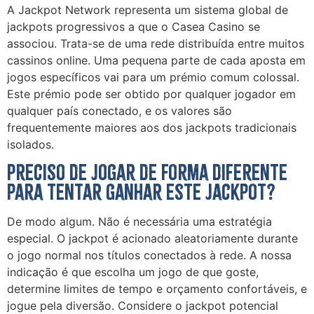
A Jackpot Network representa um sistema global de
jackpots progressivos a que o Casea Casino se
associou. Trata-se de uma rede distribuída entre muitos
cassinos online. Uma pequena parte de cada aposta em
jogos específicos vai para um prémio comum colossal.
Este prémio pode ser obtido por qualquer jogador em
qualquer país conectado, e os valores são
frequentemente maiores aos dos jackpots tradicionais
isolados.
Preciso de jogar de forma diferente
para tentar ganhar este jackpot?
De modo algum. Não é necessária uma estratégia
especial. O jackpot é acionado aleatoriamente durante
o jogo normal nos títulos conectados à rede. A nossa
indicação é que escolha um jogo de que goste,
determine limites de tempo e orçamento confortáveis, e
jogue pela diversão. Considere o jackpot potencial