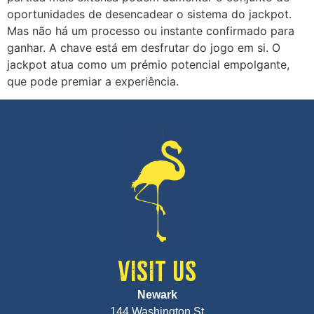
oportunidades de desencadear o sistema do jackpot.
Mas não há um processo ou instante confirmado para
ganhar. A chave está em desfrutar do jogo em si. O
jackpot atua como um prémio potencial empolgante,
que pode premiar a experiência.
VISIT US
Newark
144 Washington St