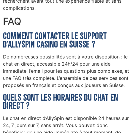
recherchent avant tout une expérience fiable et sans
complications.
FAQ
Comment contacter le support
d’AllySpin Casino en Suisse ?
De nombreuses possibilités sont à votre disposition : le
chat en direct, accessible 24h/24 pour une aide
immédiate, l’email pour les questions plus complexes, et
une FAQ très complète. L’ensemble de ces services sont
proposés en français et conçus aux joueurs en Suisse.
Quels sont les horaires du chat en
direct ?
Le chat en direct d’AllySpin est disponible 24 heures sur
24, 7 jours sur 7, sans arrêt. Vous pouvez donc
bénéficier de une aide immédiate à tout moment, de