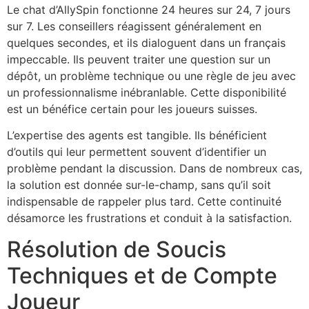
Le chat d’AllySpin fonctionne 24 heures sur 24, 7 jours
sur 7. Les conseillers réagissent généralement en
quelques secondes, et ils dialoguent dans un français
impeccable. Ils peuvent traiter une question sur un
dépôt, un problème technique ou une règle de jeu avec
un professionnalisme inébranlable. Cette disponibilité
est un bénéfice certain pour les joueurs suisses.
L’expertise des agents est tangible. Ils bénéficient
d’outils qui leur permettent souvent d’identifier un
problème pendant la discussion. Dans de nombreux cas,
la solution est donnée sur-le-champ, sans qu’il soit
indispensable de rappeler plus tard. Cette continuité
désamorce les frustrations et conduit à la satisfaction.
Résolution de Soucis
Techniques et de Compte
Joueur