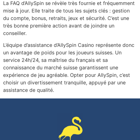
La FAQ d’AllySpin se révèle très fournie et fréquemment
mise à jour. Elle traite de tous les sujets clés : gestion
du compte, bonus, retraits, jeux et sécurité. C’est une
très bonne première action avant de joindre un
conseiller.
L’équipe d’assistance d’AllySpin Casino représente donc
un avantage de poids pour les joueurs suisses. Un
service 24h/24, sa maîtrise du français et sa
connaissance du marché suisse garantissent une
expérience de jeu agréable. Opter pour AllySpin, c’est
choisir un divertissement tranquille, appuyé par une
assistance de qualité.