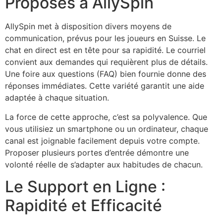
Proposés à AllySpin
AllySpin met à disposition divers moyens de
communication, prévus pour les joueurs en Suisse. Le
chat en direct est en tête pour sa rapidité. Le courriel
convient aux demandes qui requièrent plus de détails.
Une foire aux questions (FAQ) bien fournie donne des
réponses immédiates. Cette variété garantit une aide
adaptée à chaque situation.
La force de cette approche, c’est sa polyvalence. Que
vous utilisiez un smartphone ou un ordinateur, chaque
canal est joignable facilement depuis votre compte.
Proposer plusieurs portes d’entrée démontre une
volonté réelle de s’adapter aux habitudes de chacun.
Le Support en Ligne :
Rapidité et Efficacité