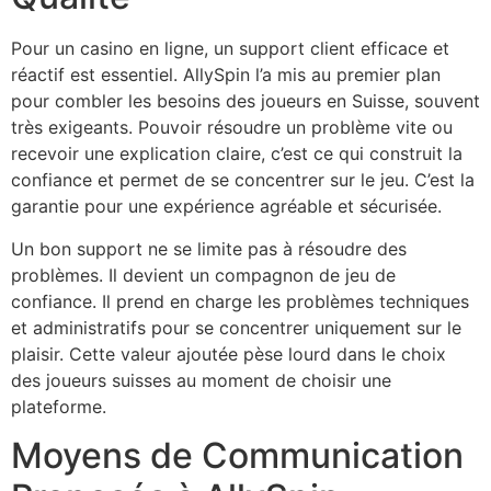
Pour un casino en ligne, un support client efficace et
réactif est essentiel. AllySpin l’a mis au premier plan
pour combler les besoins des joueurs en Suisse, souvent
très exigeants. Pouvoir résoudre un problème vite ou
recevoir une explication claire, c’est ce qui construit la
confiance et permet de se concentrer sur le jeu. C’est la
garantie pour une expérience agréable et sécurisée.
Un bon support ne se limite pas à résoudre des
problèmes. Il devient un compagnon de jeu de
confiance. Il prend en charge les problèmes techniques
et administratifs pour se concentrer uniquement sur le
plaisir. Cette valeur ajoutée pèse lourd dans le choix
des joueurs suisses au moment de choisir une
plateforme.
Moyens de Communication