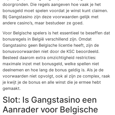
doorgronden. Die regels aangeven hoe vaak je het
bonusgeld moet spelen voordat je winst kunt claimen.
Bij Gangstasino zijn deze voorwaarden gelijk met
andere casino’s, maar bestudeer ze goed.
Voor Belgische spelers is het essentieel te beseffen dat
bonusregels in België verschillend zijn. Omdat
Gangstasino geen Belgische licentie heeft, zijn de
bonusvoorwaarden niet door de KSC beoordeeld.
Besteed daarom extra omzichtigheid restricties:
maximale inzet met bonusgeld, welke spellen niet
deelnemen en hoe lang de bonus geldig is. Als je de
voorwaarden niet opvolgt, ook al zijn ze complex, raak
je kwijt je de bonus en alle winst die je ermee hebt
gemaakt.
Slot: Is Gangstasino een
Aanrader voor Belgische