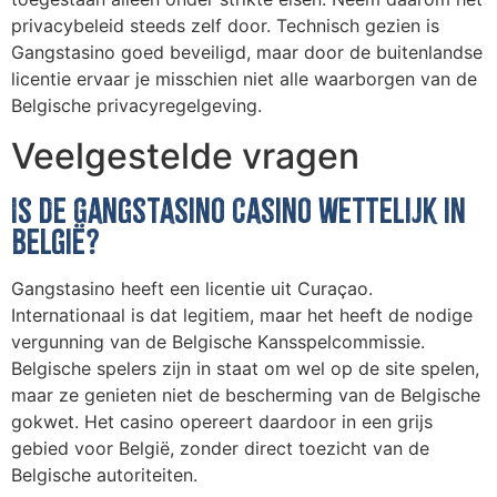
privacybeleid steeds zelf door. Technisch gezien is
Gangstasino goed beveiligd, maar door de buitenlandse
licentie ervaar je misschien niet alle waarborgen van de
Belgische privacyregelgeving.
Veelgestelde vragen
Is de Gangstasino Casino wettelijk in
België?
Gangstasino heeft een licentie uit Curaçao.
Internationaal is dat legitiem, maar het heeft de nodige
vergunning van de Belgische Kansspelcommissie.
Belgische spelers zijn in staat om wel op de site spelen,
maar ze genieten niet de bescherming van de Belgische
gokwet. Het casino opereert daardoor in een grijs
gebied voor België, zonder direct toezicht van de
Belgische autoriteiten.