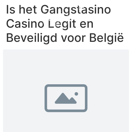
content
Is het Gangstasino
Casino Legit en
Beveiligd voor België