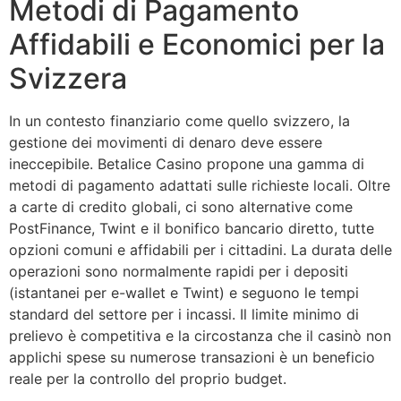
Metodi di Pagamento
Affidabili e Economici per la
Svizzera
In un contesto finanziario come quello svizzero, la
gestione dei movimenti di denaro deve essere
ineccepibile. Betalice Casino propone una gamma di
metodi di pagamento adattati sulle richieste locali. Oltre
a carte di credito globali, ci sono alternative come
PostFinance, Twint e il bonifico bancario diretto, tutte
opzioni comuni e affidabili per i cittadini. La durata delle
operazioni sono normalmente rapidi per i depositi
(istantanei per e-wallet e Twint) e seguono le tempi
standard del settore per i incassi. Il limite minimo di
prelievo è competitiva e la circostanza che il casinò non
applichi spese su numerose transazioni è un beneficio
reale per la controllo del proprio budget.