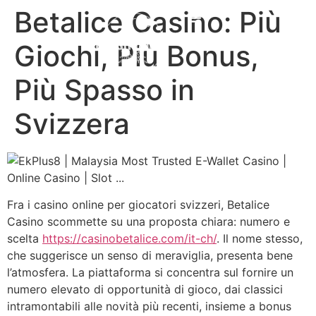
content
Betalice Casino: Più
Giochi, Più Bonus,
Più Spasso in
Svizzera
Fra i casino online per giocatori svizzeri, Betalice
Casino scommette su una proposta chiara: numero e
scelta
https://casinobetalice.com/it-ch/
. Il nome stesso,
che suggerisce un senso di meraviglia, presenta bene
l’atmosfera. La piattaforma si concentra sul fornire un
numero elevato di opportunità di gioco, dai classici
intramontabili alle novità più recenti, insieme a bonus