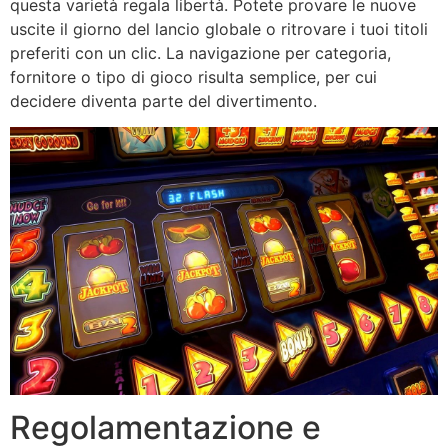
questa varietà regala libertà. Potete provare le nuove
uscite il giorno del lancio globale o ritrovare i tuoi titoli
preferiti con un clic. La navigazione per categoria,
fornitore o tipo di gioco risulta semplice, per cui
decidere diventa parte del divertimento.
Regolamentazione e