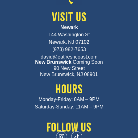
VISIT US
Newark
144 Washington St
Newark, NJ 07102
(973) 982-7653
david@eatfreshcoast.com
New Brunswick
Coming Soon
90 New Street
New Brunswick, NJ 08901
HOURS
Monday-Friday: 8AM – 9PM
Saturday-Sunday: 11AM – 9PM
FOLLOW US