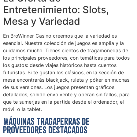
Entretenimiento: Slots,
Mesa y Variedad
En BroWinner Casino creemos que la variedad es
esencial. Nuestra colección de juegos es amplia y la
cuidamos mucho. Tienes cientos de tragamonedas de
los principales proveedores, con temáticas para todos
los gustos: desde viajes históricos hasta cuentos
futuristas. Si te gustan los clásicos, en la sección de
mesa encontrarás blackjack, ruleta y póker en muchas
de sus versiones. Los juegos presentan gráficos
detallados, sonido envolvente y operan sin fallos, para
que te sumerjas en la partida desde el ordenador, el
móvil o la tablet.
Máquinas tragaperras de
Proveedores Destacados