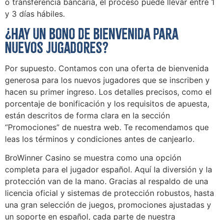
o transferencia bancaria, el proceso puede llevar entre 1
y 3 días hábiles.
¿Hay un bono de bienvenida para
nuevos jugadores?
Por supuesto. Contamos con una oferta de bienvenida
generosa para los nuevos jugadores que se inscriben y
hacen su primer ingreso. Los detalles precisos, como el
porcentaje de bonificación y los requisitos de apuesta,
están descritos de forma clara en la sección
“Promociones” de nuestra web. Te recomendamos que
leas los términos y condiciones antes de canjearlo.
BroWinner Casino se muestra como una opción
completa para el jugador español. Aquí la diversión y la
protección van de la mano. Gracias al respaldo de una
licencia oficial y sistemas de protección robustos, hasta
una gran selección de juegos, promociones ajustadas y
un soporte en español, cada parte de nuestra