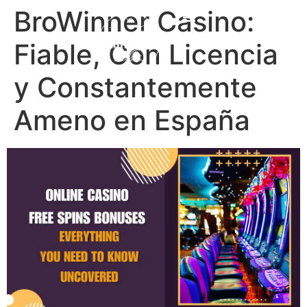
content
BroWinner Casino:
Fiable, Con Licencia
y Constantemente
Ameno en España