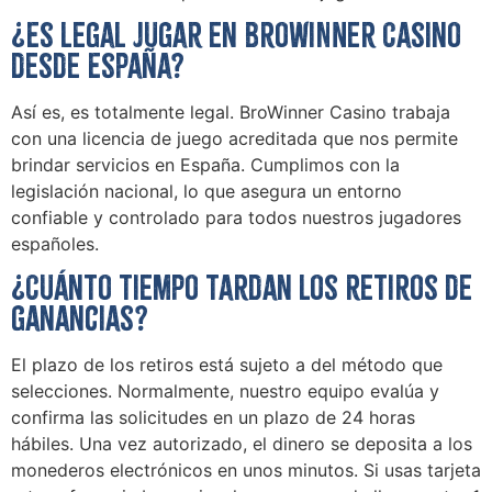
¿Es legal jugar en BroWinner Casino
desde España?
Así es, es totalmente legal. BroWinner Casino trabaja
con una licencia de juego acreditada que nos permite
brindar servicios en España. Cumplimos con la
legislación nacional, lo que asegura un entorno
confiable y controlado para todos nuestros jugadores
españoles.
¿Cuánto tiempo tardan los retiros de
ganancias?
El plazo de los retiros está sujeto a del método que
selecciones. Normalmente, nuestro equipo evalúa y
confirma las solicitudes en un plazo de 24 horas
hábiles. Una vez autorizado, el dinero se deposita a los
monederos electrónicos en unos minutos. Si usas tarjeta