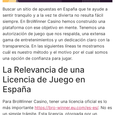
Buscar un sitio de apuestas en España que te ayude a
sentir tranquilo y a la vez te divierta no resulta fácil
siempre. En BroWinner Casino hemos construido una
plataforma con ese objetivo en mente. Tenemos una
autorización de juego que nos respalda, una extensa
gama de entretenimientos y un dedicación claro con la
transparencia. En las siguientes líneas te mostramos
cuál es nuestro método y el motivo por el cual somos
una opción de confianza para jugar.
La Relevancia de una
Licencia de Juego en
España
Para BroWinner Casino, tener una licencia oficial es lo
más importante
https://bro-winner.eu.com/es-es/
. No es
un simple trámite. Esta licencia, otorgada por un