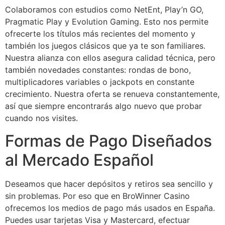
Colaboramos con estudios como NetEnt, Play’n GO,
Pragmatic Play y Evolution Gaming. Esto nos permite
ofrecerte los títulos más recientes del momento y
también los juegos clásicos que ya te son familiares.
Nuestra alianza con ellos asegura calidad técnica, pero
también novedades constantes: rondas de bono,
multiplicadores variables o jackpots en constante
crecimiento. Nuestra oferta se renueva constantemente,
así que siempre encontrarás algo nuevo que probar
cuando nos visites.
Formas de Pago Diseñados
al Mercado Español
Deseamos que hacer depósitos y retiros sea sencillo y
sin problemas. Por eso que en BroWinner Casino
ofrecemos los medios de pago más usados en España.
Puedes usar tarjetas Visa y Mastercard, efectuar