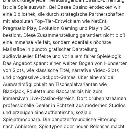
ist die Spielauswahl. Bei Casea Casino entdecken wir
eine Bibliothek, die durch strategische Partnerschaften
mit absoluten Top-Tier-Entwicklern wie NetEnt,
Pragmatic Play, Evolution Gaming und Play’n GO
besticht. Diese Zusammenstellung garantiert nicht bloß
eine immense Vielfalt, sondern ebenfalls höchste
Maßstäbe in puncto grafischer Darstellung,
audiovisueller Effekte und vor allem fairer Spielelogik.
Das Angebot spannt einen weiten Bogen von Hunderten
von Slots, wie klassische Titel, narrative Video-Slots
und progressive Jackpot-Games, über eine solide
Auswahlmöglichkeit an Tischspielvarianten wie
Blackjack, Roulette und Baccarat bis hin zum
immersiven Live-Casino-Bereich. Dort drüben streamen
professionelle Dealer in Echtzeit aus modernen Studios
und erzeugen eine authentische, soziale
Spielatmosphäre. Die benutzerfreundliche Filterung
nach Anbietern, Spieltypen oder neuen Releases macht