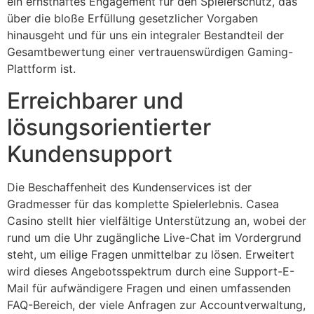
ein ernsthaftes Engagement für den Spielerschutz, das
über die bloße Erfüllung gesetzlicher Vorgaben
hinausgeht und für uns ein integraler Bestandteil der
Gesamtbewertung einer vertrauenswürdigen Gaming-
Plattform ist.
Erreichbarer und
lösungsorientierter
Kundensupport
Die Beschaffenheit des Kundenservices ist der
Gradmesser für das komplette Spielerlebnis. Casea
Casino stellt hier vielfältige Unterstützung an, wobei der
rund um die Uhr zugängliche Live-Chat im Vordergrund
steht, um eilige Fragen unmittelbar zu lösen. Erweitert
wird dieses Angebotsspektrum durch eine Support-E-
Mail für aufwändigere Fragen und einen umfassenden
FAQ-Bereich, der viele Anfragen zur Accountverwaltung,