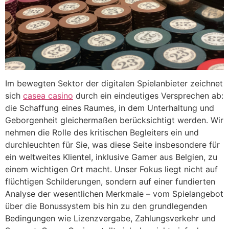
Im bewegten Sektor der digitalen Spielanbieter zeichnet
sich
casea casino
durch ein eindeutiges Versprechen ab:
die Schaffung eines Raumes, in dem Unterhaltung und
Geborgenheit gleichermaßen berücksichtigt werden. Wir
nehmen die Rolle des kritischen Begleiters ein und
durchleuchten für Sie, was diese Seite insbesondere für
ein weltweites Klientel, inklusive Gamer aus Belgien, zu
einem wichtigen Ort macht. Unser Fokus liegt nicht auf
flüchtigen Schilderungen, sondern auf einer fundierten
Analyse der wesentlichen Merkmale – vom Spielangebot
über die Bonussystem bis hin zu den grundlegenden
Bedingungen wie Lizenzvergabe, Zahlungsverkehr und