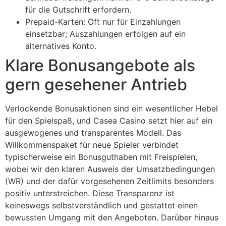
für die Gutschrift erfordern.
Prepaid-Karten: Oft nur für Einzahlungen
einsetzbar; Auszahlungen erfolgen auf ein
alternatives Konto.
Klare Bonusangebote als
gern gesehener Antrieb
Verlockende Bonusaktionen sind ein wesentlicher Hebel
für den Spielspaß, und Casea Casino setzt hier auf ein
ausgewogenes und transparentes Modell. Das
Willkommenspaket für neue Spieler verbindet
typischerweise ein Bonusguthaben mit Freispielen,
wobei wir den klaren Ausweis der Umsatzbedingungen
(WR) und der dafür vorgesehenen Zeitlimits besonders
positiv unterstreichen. Diese Transparenz ist
keineswegs selbstverständlich und gestattet einen
bewussten Umgang mit den Angeboten. Darüber hinaus