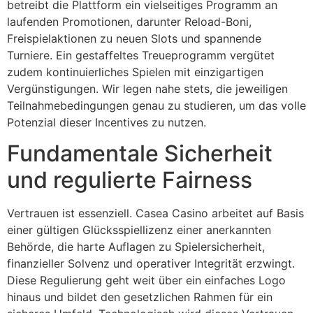
betreibt die Plattform ein vielseitiges Programm an
laufenden Promotionen, darunter Reload-Boni,
Freispielaktionen zu neuen Slots und spannende
Turniere. Ein gestaffeltes Treueprogramm vergütet
zudem kontinuierliches Spielen mit einzigartigen
Vergünstigungen. Wir legen nahe stets, die jeweiligen
Teilnahmebedingungen genau zu studieren, um das volle
Potenzial dieser Incentives zu nutzen.
Fundamentale Sicherheit
und regulierte Fairness
Vertrauen ist essenziell. Casea Casino arbeitet auf Basis
einer gültigen Glücksspiellizenz einer anerkannten
Behörde, die harte Auflagen zu Spielersicherheit,
finanzieller Solvenz und operativer Integrität erzwingt.
Diese Regulierung geht weit über ein einfaches Logo
hinaus und bildet den gesetzlichen Rahmen für ein