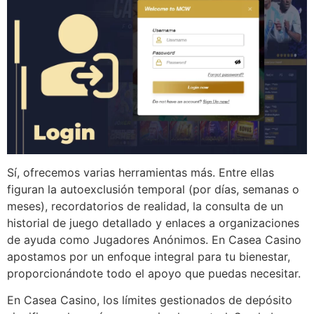
Sí, ofrecemos varias herramientas más. Entre ellas
figuran la autoexclusión temporal (por días, semanas o
meses), recordatorios de realidad, la consulta de un
historial de juego detallado y enlaces a organizaciones
de ayuda como Jugadores Anónimos. En Casea Casino
apostamos por un enfoque integral para tu bienestar,
proporcionándote todo el apoyo que puedas necesitar.
En Casea Casino, los límites gestionados de depósito