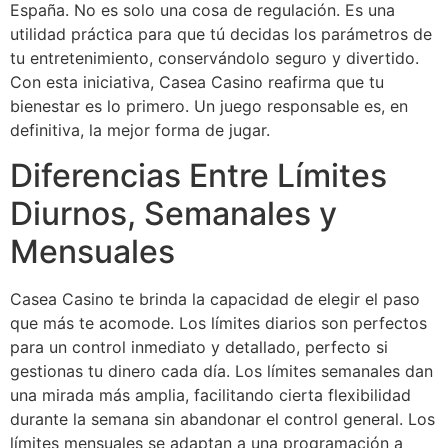
España. No es solo una cosa de regulación. Es una
utilidad práctica para que tú decidas los parámetros de
tu entretenimiento, conservándolo seguro y divertido.
Con esta iniciativa, Casea Casino reafirma que tu
bienestar es lo primero. Un juego responsable es, en
definitiva, la mejor forma de jugar.
Diferencias Entre Límites
Diurnos, Semanales y
Mensuales
Casea Casino te brinda la capacidad de elegir el paso
que más te acomode. Los límites diarios son perfectos
para un control inmediato y detallado, perfecto si
gestionas tu dinero cada día. Los límites semanales dan
una mirada más amplia, facilitando cierta flexibilidad
durante la semana sin abandonar el control general. Los
límites mensuales se adaptan a una programación a