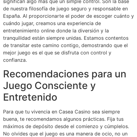
significan algo más que un simple control. Son la base
de nuestra filosofía de juego seguro y responsable en
España. Al proporcionarte el poder de escoger cuánto y
cuándo jugar, creamos una experiencia de
entretenimiento online donde la diversión y la
tranquilidad están siempre unidas. Estamos contentos
de transitar este camino contigo, demostrando que el
mejor juego es el que se disfruta con control y
confianza.
Recomendaciones para un
Juego Consciente y
Entretenido
Para que tu vivencia en Casea Casino sea siempre
buena, te recomendamos algunos prácticas. Fija tus
máximos de depósito desde el comienzo y cúmplelos.
No olvides que el juego es una manera de ocio, no un