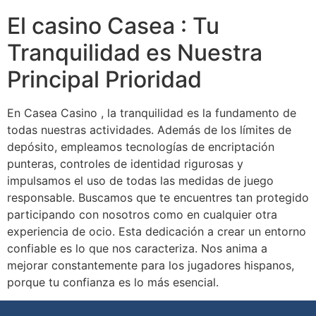
El casino Casea : Tu
Tranquilidad es Nuestra
Principal Prioridad
En Casea Casino , la tranquilidad es la fundamento de
todas nuestras actividades. Además de los límites de
depósito, empleamos tecnologías de encriptación
punteras, controles de identidad rigurosas y
impulsamos el uso de todas las medidas de juego
responsable. Buscamos que te encuentres tan protegido
participando con nosotros como en cualquier otra
experiencia de ocio. Esta dedicación a crear un entorno
confiable es lo que nos caracteriza. Nos anima a
mejorar constantemente para los jugadores hispanos,
porque tu confianza es lo más esencial.