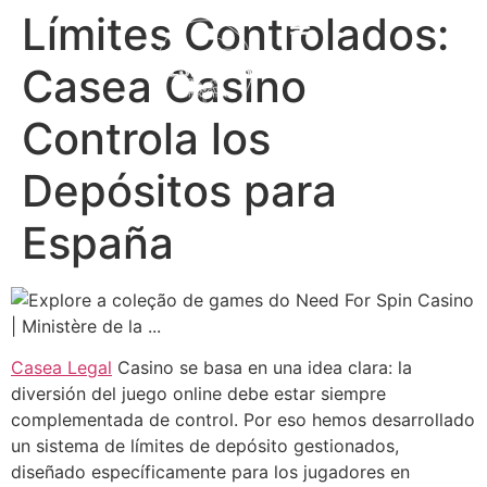
content
Límites Controlados:
Casea Casino
Controla los
Depósitos para
España
Casea Legal
Casino se basa en una idea clara: la
diversión del juego online debe estar siempre
complementada de control. Por eso hemos desarrollado
un sistema de límites de depósito gestionados,
diseñado específicamente para los jugadores en