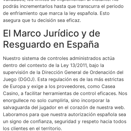
podrás incrementarlos hasta que transcurra el periodo
de enfriamiento que marca la ley española. Esto
asegura que tu decisión sea eficaz.
El Marco Jurídico y de
Resguardo en España
Nuestro sistema de controles administrados actúa
dentro del contexto de la Ley 13/2011, bajo la
supervisión de la Dirección General de Ordenación del
Juego (DGOJ). Esta regulación es de las más estrictas
de Europa y exige a los proveedores, como Casea
Casino, a facilitar herramientas de control eficaces. Nos
enorgullece no solo cumplirla, sino incorporar la
salvaguarda del jugador en el corazón de nuestra web.
Laboramos para que nuestra autorización española sea
un signo de confianza, seguridad y respeto hacia todos
los clientes en el territorio.