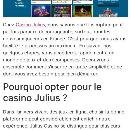
Chez
Casino Julius
, nous savons que l’inscription peut
parfois paraître décourageante, surtout pour les
nouveaux joueurs en France. C’est pourquoi nous avons
facilité le processus au maximum. En suivant nos
quelques étapes, vous accéderez rapidement à un
monde de jeux et de récompenses. Découvrons
ensemble comment s’inscrire en toute simplicité et ce
dont vous avez besoin pour bien démarrer.
Pourquoi opter pour le
casino Julius ?
Dans l’univers vivant des jeux en ligne, choisir la bonne
plateforme peut considérablement enrichir notre
expérience. Julius Casino se distingue pour plusieurs