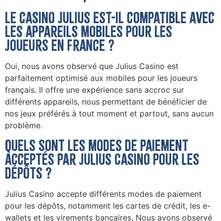
Le casino Julius est-il compatible avec
les appareils mobiles pour les
joueurs en France ?
Oui, nous avons observé que Julius Casino est
parfaitement optimisé aux mobiles pour les joueurs
français. Il offre une expérience sans accroc sur
différents appareils, nous permettant de bénéficier de
nos jeux préférés à tout moment et partout, sans aucun
problème.
Quels sont les modes de paiement
acceptés par Julius Casino pour les
dépôts ?
Julius Casino accepte différents modes de paiement
pour les dépôts, notamment les cartes de crédit, les e-
wallets et les virements bancaires. Nous avons observé