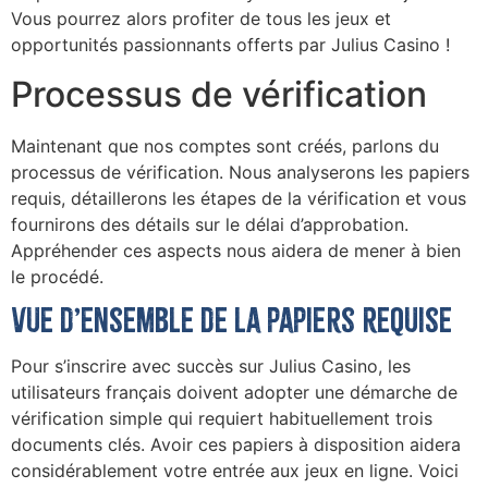
Vous pourrez alors profiter de tous les jeux et
opportunités passionnants offerts par Julius Casino !
Processus de vérification
Maintenant que nos comptes sont créés, parlons du
processus de vérification. Nous analyserons les papiers
requis, détaillerons les étapes de la vérification et vous
fournirons des détails sur le délai d’approbation.
Appréhender ces aspects nous aidera de mener à bien
le procédé.
Vue d’ensemble de la papiers requise
Pour s’inscrire avec succès sur Julius Casino, les
utilisateurs français doivent adopter une démarche de
vérification simple qui requiert habituellement trois
documents clés. Avoir ces papiers à disposition aidera
considérablement votre entrée aux jeux en ligne. Voici