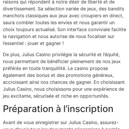
raisons qui répondent à notre désir de liberté et de
divertissement. Sa sélection variée de jeux, des bandits
manchots classiques aux jeux avec croupiers en direct,
saura combler toutes les envies et nous garantir un
choix toujours actualisé. Son interface conviviale facilite
la navigation et nous autorise de nous focaliser sur
l’essentiel : jouer et gagner !
De plus, Julius Casino privilégie la sécurité et l’équité,
nous permettant de bénéficier pleinement de nos jeux
préférés en toute tranquillité. Le casino propose
également des bonus et des promotions généreux,
accroissant ainsi nos chances de gagner. En choisissant
Julius Casino, nous choisissons pour une expérience de
jeu excitante, sécurisée et riche en opportunités.
Préparation à l’inscription
Avant de vous enregistrer sur Julius Casino, assurez-