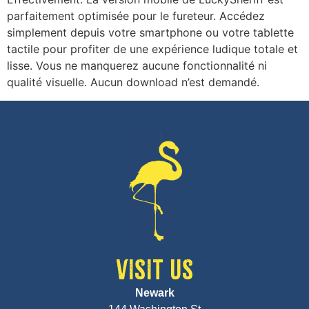
parfaitement optimisée pour le fureteur. Accédez
simplement depuis votre smartphone ou votre tablette
tactile pour profiter de une expérience ludique totale et
lisse. Vous ne manquerez aucune fonctionnalité ni
qualité visuelle. Aucun download n’est demandé.
VISIT US
Newark