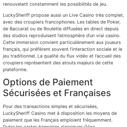
renouvelant constamment les possibilités de jeu.
LuckySheriff propose aussi un Live Casino très complet,
avec des croupiers francophones. Les tables de Poker,
de Baccarat ou de Roulette diffusées en direct depuis
des studios reproduisent l’atmosphère d’un vrai casino.
Cette immersion convient particulièrement aux joueurs
français, qui préfèrent souvent l’interaction sociale et le
jeu traditionnel. La qualité du flux vidéo et l’accueil des
croupiers représentent des atouts majeurs de cette
plateforme.
Options de Paiement
Sécurisées et Françaises
Pour des transactions simples et sécurisées,
LuckySheriff Casino met à disposition les moyens de
paiement que les Français emploient fréquemment.
Outre les cartes bancaires classiques (Visa,