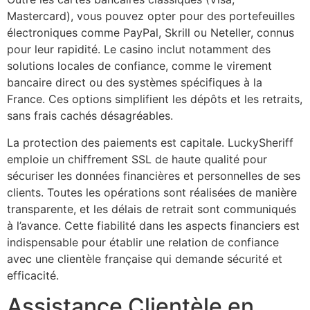
Mastercard), vous pouvez opter pour des portefeuilles
électroniques comme PayPal, Skrill ou Neteller, connus
pour leur rapidité. Le casino inclut notamment des
solutions locales de confiance, comme le virement
bancaire direct ou des systèmes spécifiques à la
France. Ces options simplifient les dépôts et les retraits,
sans frais cachés désagréables.
La protection des paiements est capitale. LuckySheriff
emploie un chiffrement SSL de haute qualité pour
sécuriser les données financières et personnelles de ses
clients. Toutes les opérations sont réalisées de manière
transparente, et les délais de retrait sont communiqués
à l’avance. Cette fiabilité dans les aspects financiers est
indispensable pour établir une relation de confiance
avec une clientèle française qui demande sécurité et
efficacité.
Assistance Clientèle en