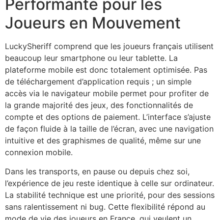
Performante pour les
Joueurs en Mouvement
LuckySheriff comprend que les joueurs français utilisent
beaucoup leur smartphone ou leur tablette. La
plateforme mobile est donc totalement optimisée. Pas
de téléchargement d’application requis ; un simple
accès via le navigateur mobile permet pour profiter de
la grande majorité des jeux, des fonctionnalités de
compte et des options de paiement. L’interface s’ajuste
de façon fluide à la taille de l’écran, avec une navigation
intuitive et des graphismes de qualité, même sur une
connexion mobile.
Dans les transports, en pause ou depuis chez soi,
l’expérience de jeu reste identique à celle sur ordinateur.
La stabilité technique est une priorité, pour des sessions
sans ralentissement ni bug. Cette flexibilité répond au
mode de vie des joueurs en France, qui veulent un