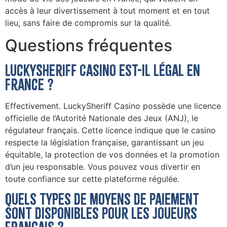
accès à leur divertissement à tout moment et en tout
lieu, sans faire de compromis sur la qualité.
Questions fréquentes
LuckySheriff Casino est-il légal en
France ?
Effectivement. LuckySheriff Casino possède une licence
officielle de l’Autorité Nationale des Jeux (ANJ), le
régulateur français. Cette licence indique que le casino
respecte la législation française, garantissant un jeu
équitable, la protection de vos données et la promotion
d’un jeu responsable. Vous pouvez vous divertir en
toute confiance sur cette plateforme régulée.
Quels types de moyens de paiement
sont disponibles pour les joueurs