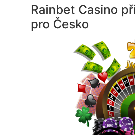
content
Rainbet Casino při
pro Česko
About