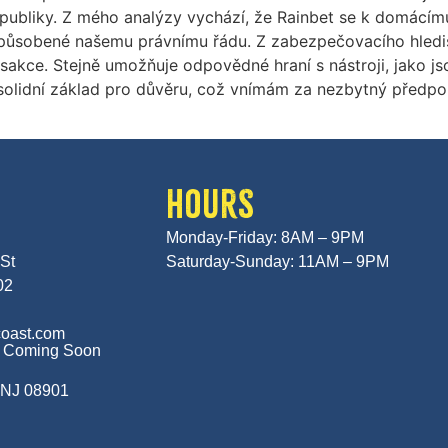
republiky. Z mého analýzy vychází, že Rainbet se k domácí
působené našemu právnímu řádu. Z zabezpečovacího hledis
nsakce. Stejně umožňuje odpovědné hraní s nástroji, jako js
e solidní základ pro důvěru, což vnímám za nezbytný předp
HOURS
Monday-Friday: 8AM – 9PM
St
Saturday-Sunday: 11AM – 9PM
02
coast.com
Coming Soon
 NJ 08901