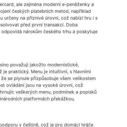
stercard, ale zejména moderní e-peněženky a
apojení českých platebních metod, například
 určeny na příznivé úrovni, což nabízí hru i s
solvovat před první transakcí. Doba
a odpovídá nárokům českého trhu a poskytuje
sino považuji jakožto modernistické,
je praktický. Menu je intuitivní, s hlavními
y, že se plynule přizpůsobuje všem velikostem
ost ovládání jsou na vysoké úrovni, což
 zahrnujíc veškerých menu, podmínek a popisků
zinárodních platformách překážkou.
podporu v češtině, což je pro domácí hráče