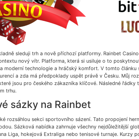
kladně sleduji trh a nově příchozí platformy. Rainbet Casin
ntextu nový vítr. Platforma, která si usiluje o to poskytno
 moderní technologie a hráčský komfort. V tomto článku 
nkurencí a zda má předpoklady uspět právě v Česku. Můj ro
, které jsou pro českého zákazníka klíčové. Následné řádky t
m trhu.
ivé sázky na Rainbet
také rozsáhlou sekci sportovního sázení. Tato propojení he
ou. Sázková nabídka zahrnuje všechny nejdůležitější globál
na Liga, hokejová Extraliga nebo tenisové turnaje. Kurzy pos