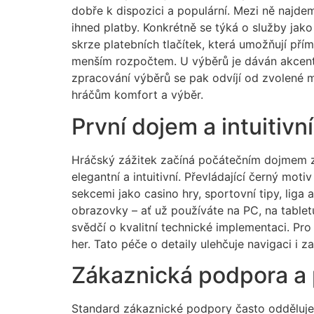
dobře k dispozici a populární. Mezi ně najd
ihned platby. Konkrétně se týká o služby jako
skrze platebních tlačítek, která umožňují pří
menším rozpočtem. U výběrů je dáván akcent 
zpracování výběrů se pak odvíjí od zvolené 
hráčům komfort a výběr.
První dojem a intuitivn
Hráčský zážitek začíná počátečním dojmem z 
elegantní a intuitivní. Převládající černý mot
sekcemi jako casino hry, sportovní tipy, liga
obrazovky – ať už používáte na PC, na tabletu
svědčí o kvalitní technické implementaci. Pro
her. Tato péče o detaily ulehčuje navigaci i
Zákaznická podpora a 
Standard zákaznické podpory často odděluje 