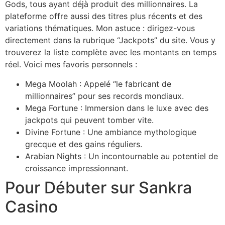
Gods, tous ayant déjà produit des millionnaires. La
plateforme offre aussi des titres plus récents et des
variations thématiques. Mon astuce : dirigez-vous
directement dans la rubrique “Jackpots” du site. Vous y
trouverez la liste complète avec les montants en temps
réel. Voici mes favoris personnels :
Mega Moolah : Appelé “le fabricant de
millionnaires” pour ses records mondiaux.
Mega Fortune : Immersion dans le luxe avec des
jackpots qui peuvent tomber vite.
Divine Fortune : Une ambiance mythologique
grecque et des gains réguliers.
Arabian Nights : Un incontournable au potentiel de
croissance impressionnant.
Pour Débuter sur Sankra
Casino