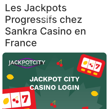
content
Les Jackpots
Progressifs chez
Sankra Casino en
France