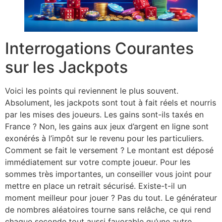
Interrogations Courantes
sur les Jackpots
Voici les points qui reviennent le plus souvent.
Absolument, les jackpots sont tout à fait réels et nourris
par les mises des joueurs. Les gains sont-ils taxés en
France ? Non, les gains aux jeux d’argent en ligne sont
exonérés à l’impôt sur le revenu pour les particuliers.
Comment se fait le versement ? Le montant est déposé
immédiatement sur votre compte joueur. Pour les
sommes très importantes, un conseiller vous joint pour
mettre en place un retrait sécurisé. Existe-t-il un
moment meilleur pour jouer ? Pas du tout. Le générateur
de nombres aléatoires tourne sans relâche, ce qui rend
chaque seconde tout aussi favorable qu’une autre.