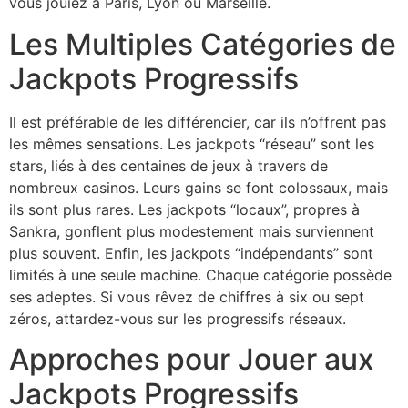
vous jouiez à Paris, Lyon ou Marseille.
Les Multiples Catégories de
Jackpots Progressifs
Il est préférable de les différencier, car ils n’offrent pas
les mêmes sensations. Les jackpots “réseau” sont les
stars, liés à des centaines de jeux à travers de
nombreux casinos. Leurs gains se font colossaux, mais
ils sont plus rares. Les jackpots “locaux”, propres à
Sankra, gonflent plus modestement mais surviennent
plus souvent. Enfin, les jackpots “indépendants” sont
limités à une seule machine. Chaque catégorie possède
ses adeptes. Si vous rêvez de chiffres à six ou sept
zéros, attardez-vous sur les progressifs réseaux.
Approches pour Jouer aux
Jackpots Progressifs