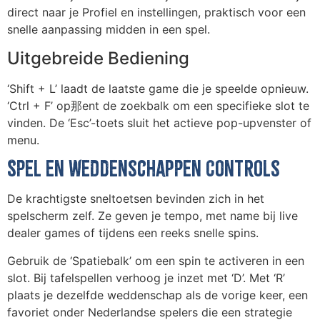
direct naar je Profiel en instellingen, praktisch voor een
snelle aanpassing midden in een spel.
Uitgebreide Bediening
‘Shift + L’ laadt de laatste game die je speelde opnieuw.
‘Ctrl + F’ op那ent de zoekbalk om een specifieke slot te
vinden. De ‘Esc’-toets sluit het actieve pop-upvenster of
menu.
Spel en Weddenschappen Controls
De krachtigste sneltoetsen bevinden zich in het
spelscherm zelf. Ze geven je tempo, met name bij live
dealer games of tijdens een reeks snelle spins.
Gebruik de ‘Spatiebalk’ om een spin te activeren in een
slot. Bij tafelspellen verhoog je inzet met ‘D’. Met ‘R’
plaats je dezelfde weddenschap als de vorige keer, een
favoriet onder Nederlandse spelers die een strategie