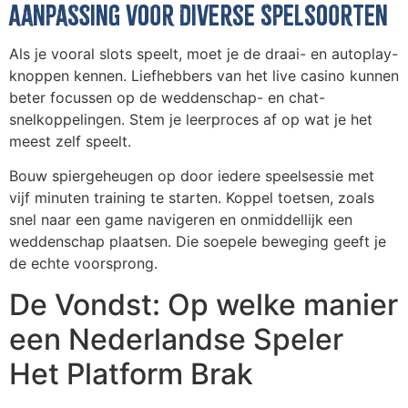
Aanpassing voor Diverse Spelsoorten
Als je vooral slots speelt, moet je de draai- en autoplay-
knoppen kennen. Liefhebbers van het live casino kunnen
beter focussen op de weddenschap- en chat-
snelkoppelingen. Stem je leerproces af op wat je het
meest zelf speelt.
Bouw spiergeheugen op door iedere speelsessie met
vijf minuten training te starten. Koppel toetsen, zoals
snel naar een game navigeren en onmiddellijk een
weddenschap plaatsen. Die soepele beweging geeft je
de echte voorsprong.
De Vondst: Op welke manier
een Nederlandse Speler
Het Platform Brak