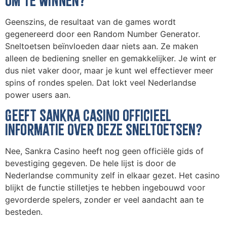
om te winnen?
Geenszins, de resultaat van de games wordt
gegenereerd door een Random Number Generator.
Sneltoetsen beïnvloeden daar niets aan. Ze maken
alleen de bediening sneller en gemakkelijker. Je wint er
dus niet vaker door, maar je kunt wel effectiever meer
spins of rondes spelen. Dat lokt veel Nederlandse
power users aan.
Geeft Sankra Casino officieel
informatie over deze sneltoetsen?
Nee, Sankra Casino heeft nog geen officiële gids of
bevestiging gegeven. De hele lijst is door de
Nederlandse community zelf in elkaar gezet. Het casino
blijkt de functie stilletjes te hebben ingebouwd voor
gevorderde spelers, zonder er veel aandacht aan te
besteden.