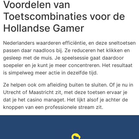
Voordelen van
Toetscombinaties voor de
Hollandse Gamer
Nederlanders waarderen efficiëntie, en deze sneltoetsen
passen daar naadloos bij. Ze reduceren het klikken en
gesleep met de muis. Je speelsessie gaat daardoor
soepeler en je kunt je meer concentreren. Het resultaat
is simpelweg meer actie in dezelfde tijd.
Ze helpen ook om afleiding buiten te sluiten. Of je nu in
Utrecht of Maastricht zit, met deze toetsen ervaar je
dat je het casino managet. Het lijkt alsof je achter de
knoppen van een professionele stream zit.