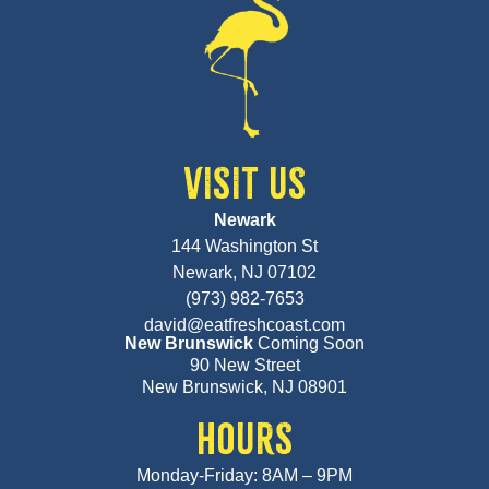
VISIT US
Newark
144 Washington St
Newark, NJ 07102
(973) 982-7653
david@eatfreshcoast.com
New Brunswick
Coming Soon
90 New Street
New Brunswick, NJ 08901
HOURS
Monday-Friday: 8AM – 9PM