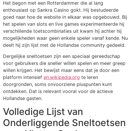
Het begon met een Rotterdammer die al lang
enthousiast op Sankra Casino gokt. Hij bestudeerde
goed naar hoe de website in elkaar was opgebouwd. Bij
het spelen van slots en live games experimenteerde hij
verschillende toetscombinaties uit kwam hij achter hij
mogelijkheden waar geen enkele speler vanaf kende. Nu
deelt hij zijn lijst met de Hollandse community gedeeld.
Dergelijke sneltoetsen zijn een speciaal gereedschap
voor gebruikers die sneller willen spelen en meer greep
willen krijgen. Het bewijst maar eens dat je door een
platform intensief
en.wikipedia.org
te leren
doorgronden, soms onvoorziene pluspunten kunt
ontdekken. Dat is relevant vooral voor de actieve
Hollandse gasten.
Volledige Lijst van
Onderliggende Sneltoetsen