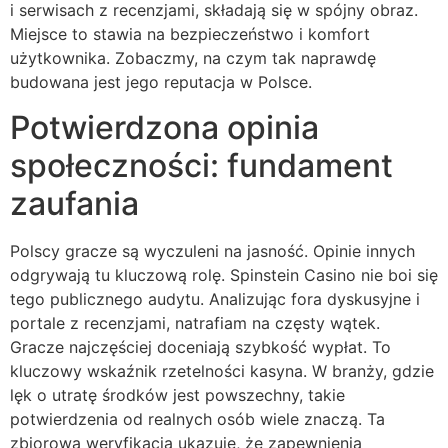
i serwisach z recenzjami, składają się w spójny obraz.
Miejsce to stawia na bezpieczeństwo i komfort
użytkownika. Zobaczmy, na czym tak naprawdę
budowana jest jego reputacja w Polsce.
Potwierdzona opinia
społeczności: fundament
zaufania
Polscy gracze są wyczuleni na jasność. Opinie innych
odgrywają tu kluczową rolę. Spinstein Casino nie boi się
tego publicznego audytu. Analizując fora dyskusyjne i
portale z recenzjami, natrafiam na częsty wątek.
Gracze najczęściej doceniają szybkość wypłat. To
kluczowy wskaźnik rzetelności kasyna. W branży, gdzie
lęk o utratę środków jest powszechny, takie
potwierdzenia od realnych osób wiele znaczą. Ta
zbiorowa weryfikacja ukazuje, że zapewnienia