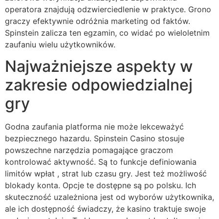
operatora znajdują odzwierciedlenie w praktyce. Grono
graczy efektywnie odróżnia marketing od faktów.
Spinstein zalicza ten egzamin, co widać po wieloletnim
zaufaniu wielu użytkowników.
Najważniejsze aspekty w
zakresie odpowiedzialnej
gry
Godna zaufania platforma nie może lekceważyć
bezpiecznego hazardu. Spinstein Casino stosuje
powszechne narzędzia pomagające graczom
kontrolować aktywność. Są to funkcje definiowania
limitów wpłat , strat lub czasu gry. Jest też możliwość
blokady konta. Opcje te dostępne są po polsku. Ich
skuteczność uzależniona jest od wyborów użytkownika,
ale ich dostępność świadczy, że kasino traktuje swoje