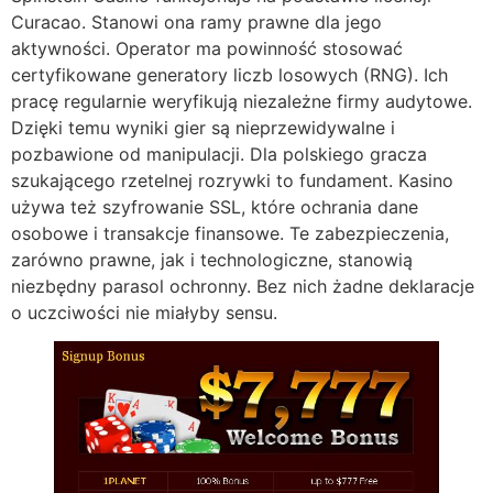
Curacao. Stanowi ona ramy prawne dla jego
aktywności. Operator ma powinność stosować
certyfikowane generatory liczb losowych (RNG). Ich
pracę regularnie weryfikują niezależne firmy audytowe.
Dzięki temu wyniki gier są nieprzewidywalne i
pozbawione od manipulacji. Dla polskiego gracza
szukającego rzetelnej rozrywki to fundament. Kasino
używa też szyfrowanie SSL, które ochrania dane
osobowe i transakcje finansowe. Te zabezpieczenia,
zarówno prawne, jak i technologiczne, stanowią
niezbędny parasol ochronny. Bez nich żadne deklaracje
o uczciwości nie miałyby sensu.