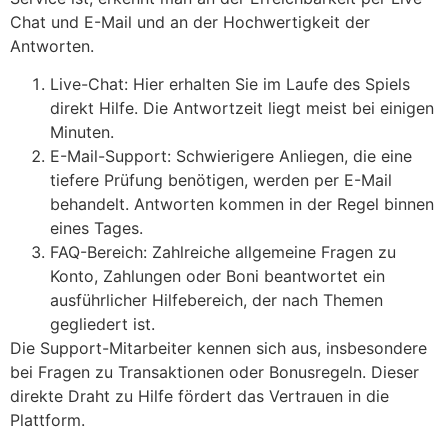
Chat und E-Mail und an der Hochwertigkeit der
Antworten.
Live-Chat: Hier erhalten Sie im Laufe des Spiels
direkt Hilfe. Die Antwortzeit liegt meist bei einigen
Minuten.
E-Mail-Support: Schwierigere Anliegen, die eine
tiefere Prüfung benötigen, werden per E-Mail
behandelt. Antworten kommen in der Regel binnen
eines Tages.
FAQ-Bereich: Zahlreiche allgemeine Fragen zu
Konto, Zahlungen oder Boni beantwortet ein
ausführlicher Hilfebereich, der nach Themen
gegliedert ist.
Die Support-Mitarbeiter kennen sich aus, insbesondere
bei Fragen zu Transaktionen oder Bonusregeln. Dieser
direkte Draht zu Hilfe fördert das Vertrauen in die
Plattform.