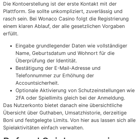
Die Kontoerstellung ist der erste Kontakt mit der
Plattform. Sie sollte unkompliziert, zuverlässig und
rasch sein. Bei Wonaco Casino folgt die Registrierung
einem klaren Ablauf, der alle gesetzlichen Vorgaben
erfüllt.
Eingabe grundlegender Daten wie vollständiger
Name, Geburtsdatum und Wohnort für die
Überprüfung der Identität.
Bestätigung der E-Mail-Adresse und
Telefonnummer zur Erhöhung der
Accountsicherheit.
Optionale Aktivierung von Schutzeinstellungen wie
2FA oder Spiellimits gleich bei der Anmeldung.
Das Nutzerkonto bietet danach eine übersichtliche
Übersicht über Guthaben, Umsatzhistorie, derzeitige
Boni und festgelegte Limits. Von hier aus lassen sich alle
Spielaktivitäten einfach verwalten.