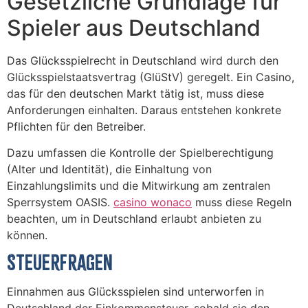
Gesetzliche Grundlage für
Spieler aus Deutschland
Das Glücksspielrecht in Deutschland wird durch den
Glücksspielstaatsvertrag (GlüStV) geregelt. Ein Casino,
das für den deutschen Markt tätig ist, muss diese
Anforderungen einhalten. Daraus entstehen konkrete
Pflichten für den Betreiber.
Dazu umfassen die Kontrolle der Spielberechtigung
(Alter und Identität), die Einhaltung von
Einzahlungslimits und die Mitwirkung am zentralen
Sperrsystem OASIS.
casino wonaco
muss diese Regeln
beachten, um in Deutschland erlaubt anbieten zu
können.
Steuerfragen
Einnahmen aus Glücksspielen sind unterworfen in