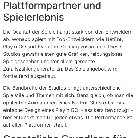
Plattformpartner und
Spielerlebnis
Die Qualität der Spiele hängt stark von den Entwicklern
ab. Wonaco agiert mit Top-Entwicklern wie NetEnt,
Play’n GO und Evolution Gaming zusammen. Diese
Studios gewährleisten gute Grafiken, reibungsloses
Spielgeschehen und vor allem gerechte
Zufallszahlengeneratoren. Das Spielangebot wird
fortlaufend ausgebaut.
Die Bandbreite der Studios bringt unterschiedliche
Spielstile und Themen mit sich. Ganz gleich, ob man die
opulenten Animationen eines NetEnt-Slots oder das
einfache Design eines Play’n GO-Klassikers bevorzugt –
hier entdeckt man für jeden etwas. Die Performance ist
auf allen Plattformen stabil.