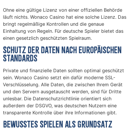
Ohne eine gültige Lizenz von einer offiziellen Behörde
läuft nichts. Wonaco Casino hat eine solche Lizenz. Das
bringt regelmäßige Kontrollen und die genaue
Einhaltung von Regeln. Für deutsche Spieler bietet das
einen gesetzlich geschützten Spielraum.
Schutz der Daten nach europäischen
Standards
Private und finanzielle Daten sollten optimal geschützt
sein. Wonaco Casino setzt ein dafür moderne SSL-
Verschlüsselung. Alle Daten, die zwischen Ihrem Gerät
und den Servern ausgetauscht werden, sind für Dritte
unlesbar. Die Datenschutzrichtlinie orientiert sich
außerdem der DSGVO, was deutschen Nutzern eine
transparente Kontrolle über ihre Informationen gibt.
Bewusstes Spielen als Grundsatz