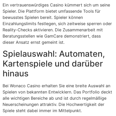
Ein vertrauenswürdiges Casino kümmert sich um seine
Spieler. Die Plattform bietet umfassende Tools für
bewusstes Spielen bereit. Spieler können
Einzahlungslimits festlegen, sich zeitweise sperren oder
Reality-Checks aktivieren. Die Zusammenarbeit mit
Beratungsstellen wie GamCare demonstriert, dass
dieser Ansatz ernst gemeint ist.
Spielauswahl: Automaten,
Kartenspiele und darüber
hinaus
Bei Wonaco Casino erhalten Sie eine breite Auswahl an
Spielen von bekannten Entwicklern. Das Portfolio deckt
alle wichtigen Bereiche ab und ist durch regelmäßige
Neuerscheinungen attraktiv. Die Hochwertigkeit der
Spiele steht dabei immer im Mittelpunkt.