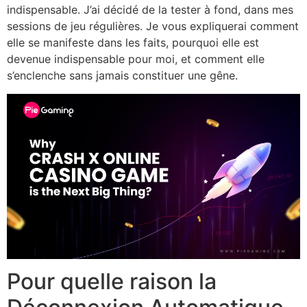
indispensable. J’ai décidé de la tester à fond, dans mes
sessions de jeu régulières. Je vous expliquerai comment
elle se manifeste dans les faits, pourquoi elle est
devenue indispensable pour moi, et comment elle
s’enclenche sans jamais constituer une gêne.
Pour quelle raison la