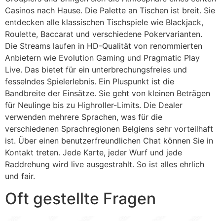
Casinos nach Hause. Die Palette an Tischen ist breit. Sie
entdecken alle klassischen Tischspiele wie Blackjack,
Roulette, Baccarat und verschiedene Pokervarianten.
Die Streams laufen in HD-Qualität von renommierten
Anbietern wie Evolution Gaming und Pragmatic Play
Live. Das bietet für ein unterbrechungsfreies und
fesselndes Spielerlebnis. Ein Pluspunkt ist die
Bandbreite der Einsätze. Sie geht von kleinen Beträgen
für Neulinge bis zu Highroller-Limits. Die Dealer
verwenden mehrere Sprachen, was für die
verschiedenen Sprachregionen Belgiens sehr vorteilhaft
ist. Über einen benutzerfreundlichen Chat können Sie in
Kontakt treten. Jede Karte, jeder Wurf und jede
Raddrehung wird live ausgestrahlt. So ist alles ehrlich
und fair.
Oft gestellte Fragen