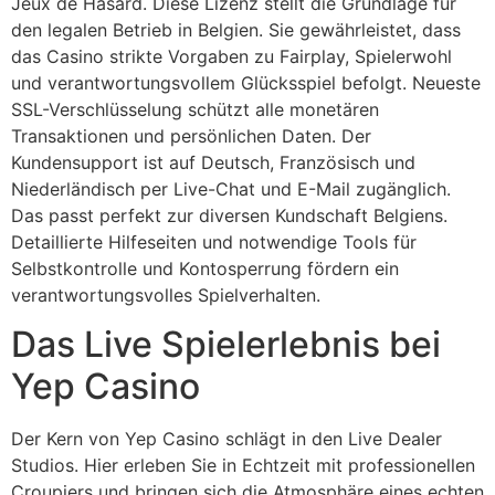
Jeux de Hasard. Diese Lizenz stellt die Grundlage für
den legalen Betrieb in Belgien. Sie gewährleistet, dass
das Casino strikte Vorgaben zu Fairplay, Spielerwohl
und verantwortungsvollem Glücksspiel befolgt. Neueste
SSL-Verschlüsselung schützt alle monetären
Transaktionen und persönlichen Daten. Der
Kundensupport ist auf Deutsch, Französisch und
Niederländisch per Live-Chat und E-Mail zugänglich.
Das passt perfekt zur diversen Kundschaft Belgiens.
Detaillierte Hilfeseiten und notwendige Tools für
Selbstkontrolle und Kontosperrung fördern ein
verantwortungsvolles Spielverhalten.
Das Live Spielerlebnis bei
Yep Casino
Der Kern von Yep Casino schlägt in den Live Dealer
Studios. Hier erleben Sie in Echtzeit mit professionellen
Croupiers und bringen sich die Atmosphäre eines echten