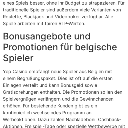
eines Spiels besser, ohne Ihr Budget zu strapazieren. Für
traditionelle Spieler sind außerdem viele Varianten von
Roulette, Blackjack und Videopoker verfügbar. Alle
Spiele arbeiten mit fairen RTP-Werten.
Bonusangebote und
Promotionen für belgische
Spieler
Yep Casino empfängt neue Spieler aus Belgien mit
einem Begrüßungspaket. Dies ist oft auf die ersten
Einlagen verteilt und kann Bonusgeld sowie
Gratisdrehungen enthalten. Die Promotionen sollen den
Spielvergnügen verlängern und die Gewinnchancen
erhöhen. Für bestehende Kunden gibt es ein
kontinuierlich wechselndes Programm an
Werbeaktionen. Dazu zählen Nachladeboni, Cashback-
Aktionen, Freispiel-Tage oder spezielle Wettbewerbe mit