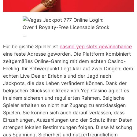
Für belgische Spieler ist
casino yep slots gewinnchance
eine feste Adresse geworden. Die Plattform kombiniert
zeitgemäßes Online-Gaming mit dem echten Casino-
Feeling. Ihr Schwerpunkt liegt klar auf zwei Dingen: dem
echten Live Dealer Erlebnis und der Jagd nach
Jackpots, die das Leben verändern können. Dank der
belgischen Glücksspiellizenz von Yep Casino agiert es
in einem sicheren und regulierten Rahmen. Belgische
Spieler erhalten so nicht nur Zugang zu erstklassigen
Spielen. Sie können sich auch darauf verlassen, dass
Einzahlungen, Auszahlungen und der Schutz ihrer Daten
strengen lokalen Bestimmungen folgen. Diese Mischung
aus Spannung, Sicherheit und nutzerfreundlichem