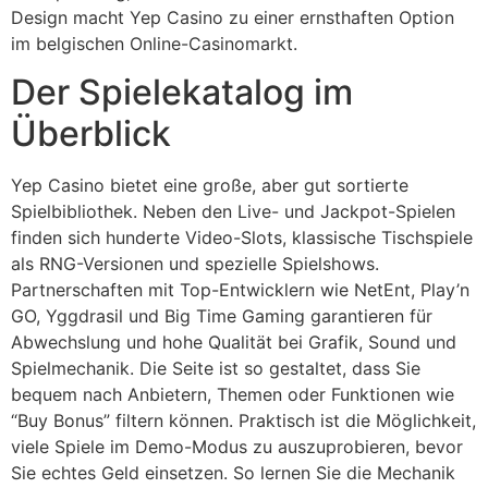
Design macht Yep Casino zu einer ernsthaften Option
im belgischen Online-Casinomarkt.
Der Spielekatalog im
Überblick
Yep Casino bietet eine große, aber gut sortierte
Spielbibliothek. Neben den Live- und Jackpot-Spielen
finden sich hunderte Video-Slots, klassische Tischspiele
als RNG-Versionen und spezielle Spielshows.
Partnerschaften mit Top-Entwicklern wie NetEnt, Play’n
GO, Yggdrasil und Big Time Gaming garantieren für
Abwechslung und hohe Qualität bei Grafik, Sound und
Spielmechanik. Die Seite ist so gestaltet, dass Sie
bequem nach Anbietern, Themen oder Funktionen wie
“Buy Bonus” filtern können. Praktisch ist die Möglichkeit,
viele Spiele im Demo-Modus zu auszuprobieren, bevor
Sie echtes Geld einsetzen. So lernen Sie die Mechanik