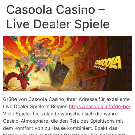
content
Casoola Casino –
Live Dealer Spiele
Grüße von Casoola Casino, Ihrer Adresse für exzellente
Live Dealer Spiele in Belgien
https://casoola.info/de-be/
.
Viele Spieler hierzulande wünschen sich die wahre
Casino-Atmosphäre, die den Reiz des Spieltischs mit
dem Komfort von zu Hause kombiniert. Exakt das