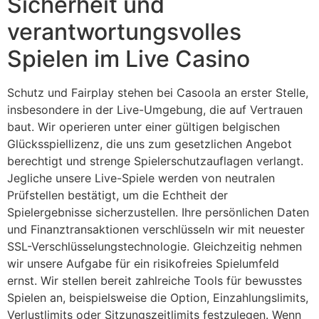
Sicherheit und
verantwortungsvolles
Spielen im Live Casino
Schutz und Fairplay stehen bei Casoola an erster Stelle,
insbesondere in der Live-Umgebung, die auf Vertrauen
baut. Wir operieren unter einer gültigen belgischen
Glücksspiellizenz, die uns zum gesetzlichen Angebot
berechtigt und strenge Spielerschutzauflagen verlangt.
Jegliche unsere Live-Spiele werden von neutralen
Prüfstellen bestätigt, um die Echtheit der
Spielergebnisse sicherzustellen. Ihre persönlichen Daten
und Finanztransaktionen verschlüsseln wir mit neuester
SSL-Verschlüsselungstechnologie. Gleichzeitig nehmen
wir unsere Aufgabe für ein risikofreies Spielumfeld
ernst. Wir stellen bereit zahlreiche Tools für bewusstes
Spielen an, beispielsweise die Option, Einzahlungslimits,
Verlustlimits oder Sitzungszeitlimits festzulegen. Wenn