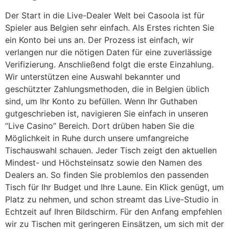
Der Start in die Live-Dealer Welt bei Casoola ist für
Spieler aus Belgien sehr einfach. Als Erstes richten Sie
ein Konto bei uns an. Der Prozess ist einfach, wir
verlangen nur die nötigen Daten für eine zuverlässige
Verifizierung. Anschließend folgt die erste Einzahlung.
Wir unterstützen eine Auswahl bekannter und
geschützter Zahlungsmethoden, die in Belgien üblich
sind, um Ihr Konto zu befüllen. Wenn Ihr Guthaben
gutgeschrieben ist, navigieren Sie einfach in unseren
“Live Casino” Bereich. Dort drüben haben Sie die
Möglichkeit in Ruhe durch unsere umfangreiche
Tischauswahl schauen. Jeder Tisch zeigt den aktuellen
Mindest- und Höchsteinsatz sowie den Namen des
Dealers an. So finden Sie problemlos den passenden
Tisch für Ihr Budget und Ihre Laune. Ein Klick genügt, um
Platz zu nehmen, und schon streamt das Live-Studio in
Echtzeit auf Ihren Bildschirm. Für den Anfang empfehlen
wir zu Tischen mit geringeren Einsätzen, um sich mit der