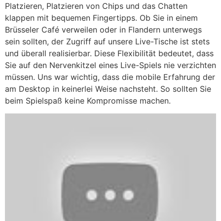
Platzieren, Platzieren von Chips und das Chatten
klappen mit bequemen Fingertipps. Ob Sie in einem
Brüsseler Café verweilen oder in Flandern unterwegs
sein sollten, der Zugriff auf unsere Live-Tische ist stets
und überall realisierbar. Diese Flexibilität bedeutet, dass
Sie auf den Nervenkitzel eines Live-Spiels nie verzichten
müssen. Uns war wichtig, dass die mobile Erfahrung der
am Desktop in keinerlei Weise nachsteht. So sollten Sie
beim Spielspaß keine Kompromisse machen.