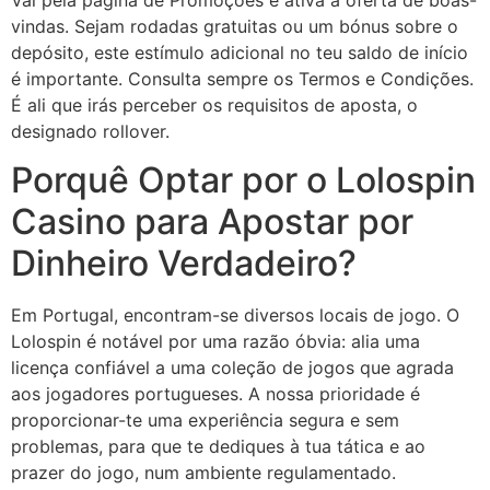
vindas. Sejam rodadas gratuitas ou um bónus sobre o
depósito, este estímulo adicional no teu saldo de início
é importante. Consulta sempre os Termos e Condições.
É ali que irás perceber os requisitos de aposta, o
designado rollover.
Porquê Optar por o Lolospin
Casino para Apostar por
Dinheiro Verdadeiro?
Em Portugal, encontram-se diversos locais de jogo. O
Lolospin é notável por uma razão óbvia: alia uma
licença confiável a uma coleção de jogos que agrada
aos jogadores portugueses. A nossa prioridade é
proporcionar-te uma experiência segura e sem
problemas, para que te dediques à tua tática e ao
prazer do jogo, num ambiente regulamentado.