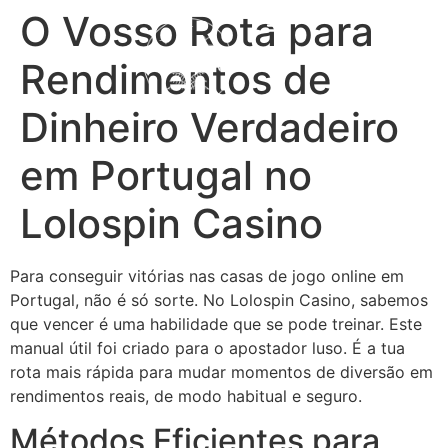
content
O Vosso Rota para
Rendimentos de
Dinheiro Verdadeiro
em Portugal no
Lolospin Casino
Para conseguir vitórias nas casas de jogo online em
Portugal, não é só sorte. No Lolospin Casino, sabemos
que vencer é uma habilidade que se pode treinar. Este
manual útil foi criado para o apostador luso. É a tua
rota mais rápida para mudar momentos de diversão em
rendimentos reais, de modo habitual e seguro.
Métodos Eficientes para