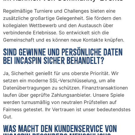
Regelmäßige Turniere und Challenges bieten eine
zusätzliche großartige Gelegenheit. Sie fördern den
kollegialen Wettbewerb und den Austausch über
verbindende Erlebnisse. So entwickelt sich die
Gemeinschaft und es können neue Kontakte knüpfen.
Sind Gewinne und persönliche Daten
bei Incaspin sicher behandelt?
Ja, Sicherheit genießt für uns oberste Priorität. Wir
setzen ein moderne SSL-Verschlüsselung, um alle
Datenübertragungen zu schützen. Finanztransaktionen
laufen über geprüfte Zahlungsanbieter. Unsere Spiele
werden turnusmäßig von neutralen Prüfstellen auf
Fairness getestet. Ihr Vertrauen ist unser bedeutendstes
Gut.
Was macht den Kundenservice von