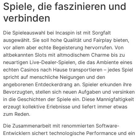
Spiele, die faszinieren und
verbinden
Die Spieleauswahl bei Incaspin ist mit Sorgfalt
ausgewählt. Sie soll hohe Qualität und Fairplay bieten,
vor allem aber echte Begeisterung hervorrufen. Von
altbekannten Slots mit altmodischem Charme bis zu
neuartigen Live-Dealer-Spielen, die das Ambiente eines
echten Casinos nach Hause transportieren – jedes Spiel
spricht auf menschliche Neigungen und den
angeborenen Entdeckerdrang an. Spieler erkunden ihre
Bevorzugten, stellen sich neuen Aufgaben und versinken
in die Geschichten der Spiele ein. Diese Mannigfaltigkeit
erzeugt kollektive Erlebnisse und liefert immer etwas
zum Reden.
Die Zusammenarbeit mit renommierten Software-
Entwicklern sichert technologische Performance und ein