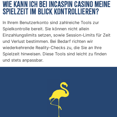
Wie kann ich bei Incaspin Casino meine
Spielzeit im Blick kontrollieren?
In Ihrem Benutzerkonto sind zahlreiche Tools zur
Spielkontrolle bereit. Sie können nicht allein
Einzahlungslimits setzen, sowie Session-Limits für Zeit
und Verlust bestimmen. Bei Bedarf richten wir
wiederkehrende Reality-Checks zu, die Sie an Ihre
Spielzeit hinweisen. Diese Tools sind leicht zu finden
und stets anpassbar.