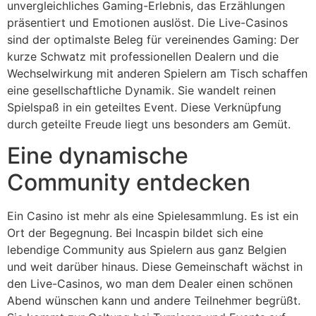
unvergleichliches Gaming-Erlebnis, das Erzählungen
präsentiert und Emotionen auslöst. Die Live-Casinos
sind der optimalste Beleg für vereinendes Gaming: Der
kurze Schwatz mit professionellen Dealern und die
Wechselwirkung mit anderen Spielern am Tisch schaffen
eine gesellschaftliche Dynamik. Sie wandelt reinen
Spielspaß in ein geteiltes Event. Diese Verknüpfung
durch geteilte Freude liegt uns besonders am Gemüt.
Eine dynamische
Community entdecken
Ein Casino ist mehr als eine Spielesammlung. Es ist ein
Ort der Begegnung. Bei Incaspin bildet sich eine
lebendige Community aus Spielern aus ganz Belgien
und weit darüber hinaus. Diese Gemeinschaft wächst in
den Live-Casinos, wo man dem Dealer einen schönen
Abend wünschen kann und andere Teilnehmer begrüßt.