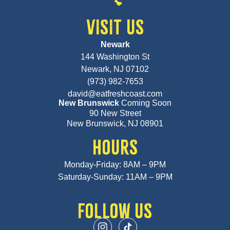
VISIT US
Newark
144 Washington St
Newark, NJ 07102
(973) 982-7653
david@eatfreshcoast.com
New Brunswick
Coming Soon
90 New Street
New Brunswick, NJ 08901
HOURS
Monday-Friday: 8AM – 9PM
Saturday-Sunday: 11AM – 9PM
FOLLOW US