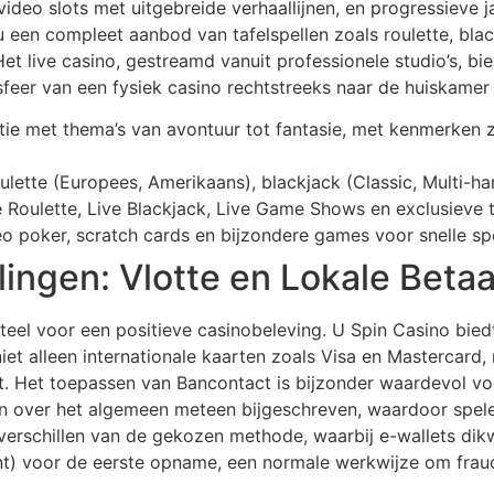
video slots met uitgebreide verhaallijnen, en progressiev
 een compleet aanbod van tafelspellen zoals roulette, bl
et live casino, gestreamd vanuit professionele studio’s, bi
sfeer van een fysiek casino rechtstreeks naar de huiskamer
e met thema’s van avontuur tot fantasie, met kenmerken zo
lette (Europees, Amerikaans), blackjack (Classic, Multi-ha
Roulette, Live Blackjack, Live Game Shows en exclusieve t
eo poker, scratch cards en bijzondere games voor snelle sp
lingen: Vlotte en Lokale Bet
nteel voor een positieve casinobeleving. U Spin Casino bie
t niet alleen internationale kaarten zoals Visa en Mastercard,
t. Het toepassen van Bancontact is bijzonder waardevol vo
ijn over het algemeen meteen bijgeschreven, waardoor spel
verschillen van de gekozen methode, waarbij e-wallets dikwi
ant) voor de eerste opname, een normale werkwijze om frau