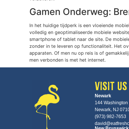
Gamen Onderweg: Bren
In het huidige tijdperk is een vloeiende mobi
volledig en geoptimaliseerde mobiele websit
smartphone of tablet naar de site. De mobiele
zonder in te leveren op functionaliteit. Het o
apparaten. Of men nu op reis is of gemakkelij
men verbonden is met het internet.
VISIT US
Newark
144 Washington 
Newark, NJ 071
(973) 982-7653
david@eatfresh
New Brunswick