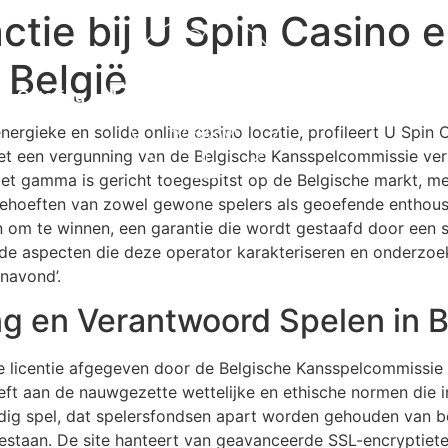
tie bij U Spin Casino e
 België
Catering
Contact
Or
nergieke en solide online casino locatie, profileert U Spin 
et een vergunning van de Belgische Kansspelcommissie versch
Het gamma is gericht toegespitst op de Belgische markt, me
ehoeften van zowel gewone spelers als geoefende enthousi
n om te winnen, een garantie die wordt gestaafd door een s
n de aspecten die deze operator karakteriseren en onderzoe
navond’.
g en Verantwoord Spelen in B
 licentie afgegeven door de Belgische Kansspelcommissie (BK
t aan de nauwgezette wettelijke en ethische normen die in
ig spel, dat spelersfondsen apart worden gehouden van bed
taan. De site hanteert van geavanceerde SSL-encryptietech