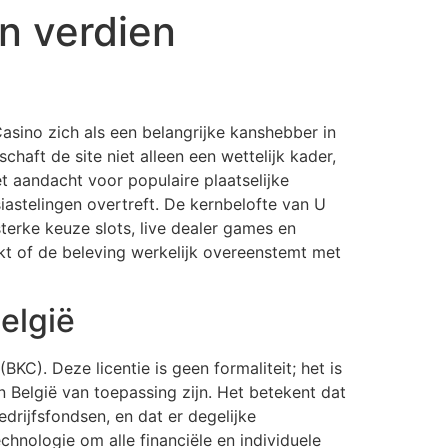
n verdien
der Online
Casino zich als een belangrijke kanshebber in
aft de site niet alleen een wettelijk kader,
t aandacht voor populaire plaatselijke
astelingen overtreft. De kernbelofte van U
terke keuze slots, live dealer games en
kt of de beleving werkelijk overeenstemt met
elgië
C). Deze licentie is geen formaliteit; het is
 België van toepassing zijn. Het betekent dat
rijfsfondsen, en dat er degelijke
nologie om alle financiële en individuele