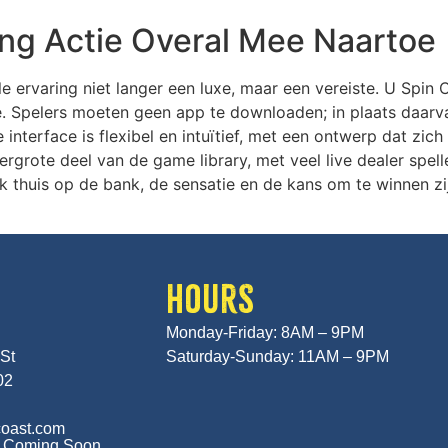
g Actie Overal Mee Naartoe
ele ervaring niet langer een luxe, maar een vereiste. U Spi
e. Spelers moeten geen app te downloaden; in plaats daarv
 interface is flexibel en intuïtief, met een ontwerp dat zic
vergrote deel van de game library, met veel live dealer spel
k thuis op de bank, de sensatie en de kans om te winnen zij
HOURS
Monday-Friday: 8AM – 9PM
St
Saturday-Sunday: 11AM – 9PM
02
coast.com
Coming Soon