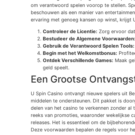
om verantwoord spelen voorop te stellen. Spe
beschouwen als een manier van entertainment, 
ervaring met genoeg kansen op winst, krijgt 
Controleer de Licentie:
Zorg ervoor dat 
Bestudeer de Algemene Voorwaarden
Gebruik de Verantwoord Spelen Tools:
Begin met het Welkomstbonus:
Profite
Ontdek Verschillende Games:
Maak gebr
geld speelt.
Een Grootse Ontvangst
U Spin Casino ontvangt nieuwe spelers uit B
middelen te ondersteunen. Dit pakket is door
delen van het casino te verkennen zonder al 
reeks van promoties, waaronder wekelijkse c
releases. Het is essentieel om de bijbehoren
Deze voorwaarden bepalen de regels voor het 