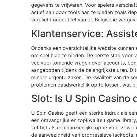
gegevens te vrijwaren. Voor spelers verschaf
actief aan door tools aan te bieden zoals depo
verplicht onderdeel van de Belgische wetgevi
Klantenservice: Assis
Ondanks een overzichtelijke website kunnen s
om snel hulp te bieden. De eerste stap voor v
veelvoorkomende vragen over accounts, bonuss
aangeboden tijdens de belangrijkste uren. Dit
minder urgente zaken. De kwaliteit van de s
problemen daadwerkelijk op te lossen, wat bi
Slot: Is U Spin Casino
U Spin Casino geeft een sterke indruk als e
een omvangrijke en topkwaliteit game library,
zet het als een aanzienlijke optie voor zowe
de aanwezigheid van progressieve jackpots, pe