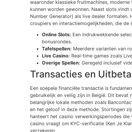
waaronder klassieke fruitmachines, moderne 
kunnen worden gewonnen. Naast slots vindt u
Number Generator) als live dealer formaten. H
croupiers en interactiemogelijkheden, die de 
Online Slots:
Een indrukwekkende selecti
bonusrondes.
Tafelspellen:
Meerdere varianten van rou
Live Casino:
Real-time games zoals Live 
Overige Spellen:
Geregeld inclusief vid
Transacties en Uitbeta
Een soepele financiële transactie is fundame
gebruikelijk en veilig zijn in België. Dit beva
belangrijke lokale methoden zoals Bancontac
en het geloof in deze methode. Stortingen z
hanteert het casino verwerkingsperiodes die 
casino vraagt om KYC-verificatie (Ken Je Kl
verzekeren.