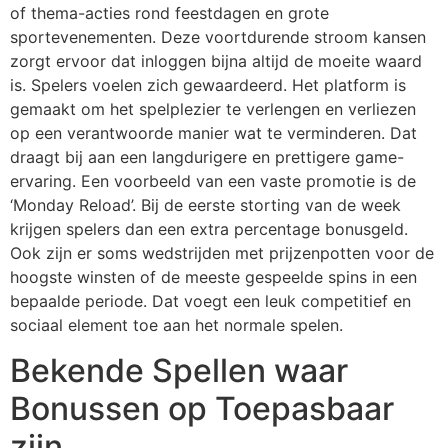
of thema-acties rond feestdagen en grote
sportevenementen. Deze voortdurende stroom kansen
zorgt ervoor dat inloggen bijna altijd de moeite waard
is. Spelers voelen zich gewaardeerd. Het platform is
gemaakt om het spelplezier te verlengen en verliezen
op een verantwoorde manier wat te verminderen. Dat
draagt bij aan een langdurigere en prettigere game-
ervaring. Een voorbeeld van een vaste promotie is de
‘Monday Reload’. Bij de eerste storting van de week
krijgen spelers dan een extra percentage bonusgeld.
Ook zijn er soms wedstrijden met prijzenpotten voor de
hoogste winsten of de meeste gespeelde spins in een
bepaalde periode. Dat voegt een leuk competitief en
sociaal element toe aan het normale spelen.
Bekende Spellen waar
Bonussen op Toepasbaar
zijn