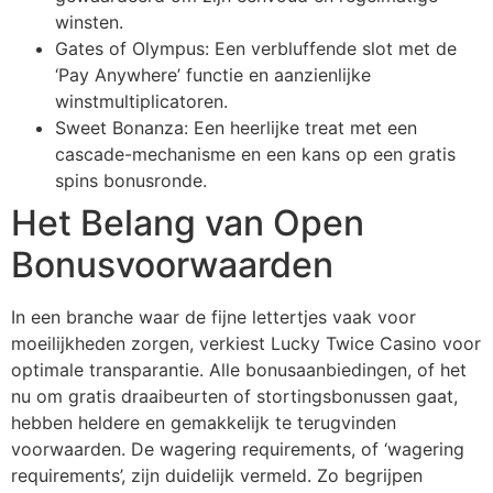
winsten.
Gates of Olympus: Een verbluffende slot met de
‘Pay Anywhere’ functie en aanzienlijke
winstmultiplicatoren.
Sweet Bonanza: Een heerlijke treat met een
cascade-mechanisme en een kans op een gratis
spins bonusronde.
Het Belang van Open
Bonusvoorwaarden
In een branche waar de fijne lettertjes vaak voor
moeilijkheden zorgen, verkiest Lucky Twice Casino voor
optimale transparantie. Alle bonusaanbiedingen, of het
nu om gratis draaibeurten of stortingsbonussen gaat,
hebben heldere en gemakkelijk te terugvinden
voorwaarden. De wagering requirements, of ‘wagering
requirements’, zijn duidelijk vermeld. Zo begrijpen