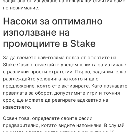
защитава от изпускане на вълнуващи събития само
по невнимание.
Насоки за оптимално
използване на
промоциите в Stake
За да вземете най-голяма полза от офертите на
Stake Casino, съчетайте уведомленията за изтичане
с различни прости стратегии. Първо, задължително
разглеждайте условията на която и да е
предложение, която сте активирате. Като познавате
правилата за оборот, допустимите игри и точния
срок, ще можете да реагирате адекватно на
известието.
Освен това, определете своите сесии
предварително, когато видите напомняне. В случай