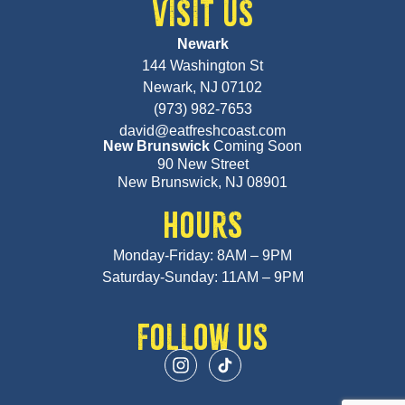
VISIT US
Newark
144 Washington St
Newark, NJ 07102
(973) 982-7653
david@eatfreshcoast.com
New Brunswick
Coming Soon
90 New Street
New Brunswick, NJ 08901
HOURS
Monday-Friday: 8AM – 9PM
Saturday-Sunday: 11AM – 9PM
FOLLOW US