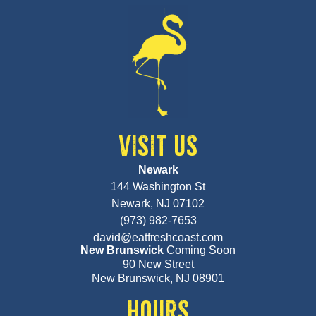
VISIT US
Newark
144 Washington St
Newark, NJ 07102
(973) 982-7653
david@eatfreshcoast.com
New Brunswick
Coming Soon
90 New Street
New Brunswick, NJ 08901
HOURS