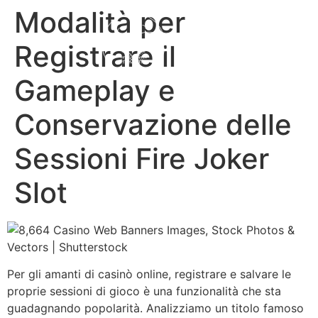
content
Modalità per
Registrare il
Gameplay e
Conservazione delle
Sessioni Fire Joker
Slot
Per gli amanti di casinò online, registrare e salvare le
proprie sessioni di gioco è una funzionalità che sta
guadagnando popolarità. Analizziamo un titolo famoso