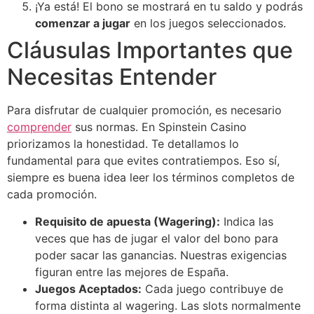
¡Ya está! El bono se mostrará en tu saldo y podrás
comenzar a jugar
en los juegos seleccionados.
Cláusulas Importantes que
Necesitas Entender
Para disfrutar de cualquier promoción, es necesario
comprender
sus normas. En Spinstein Casino
priorizamos la honestidad. Te detallamos lo
fundamental para que evites contratiempos. Eso sí,
siempre es buena idea leer los términos completos de
cada promoción.
Requisito de apuesta (Wagering):
Indica las
veces que has de jugar el valor del bono para
poder sacar las ganancias. Nuestras exigencias
figuran entre las mejores de España.
Juegos Aceptados:
Cada juego contribuye de
forma distinta al wagering. Las slots normalmente