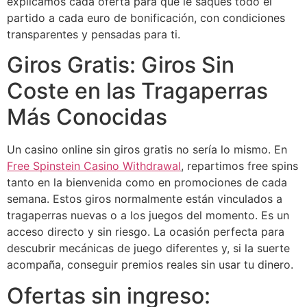
explicamos cada oferta para que le saques todo el
partido a cada euro de bonificación, con condiciones
transparentes y pensadas para ti.
Giros Gratis: Giros Sin
Coste en las Tragaperras
Más Conocidas
Un casino online sin giros gratis no sería lo mismo. En
Free Spinstein Casino Withdrawal
, repartimos free spins
tanto en la bienvenida como en promociones de cada
semana. Estos giros normalmente están vinculados a
tragaperras nuevas o a los juegos del momento. Es un
acceso directo y sin riesgo. La ocasión perfecta para
descubrir mecánicas de juego diferentes y, si la suerte
acompaña, conseguir premios reales sin usar tu dinero.
Ofertas sin ingreso: