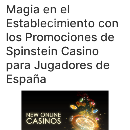
content
Magia en el
Establecimiento con
los Promociones de
Spinstein Casino
para Jugadores de
España