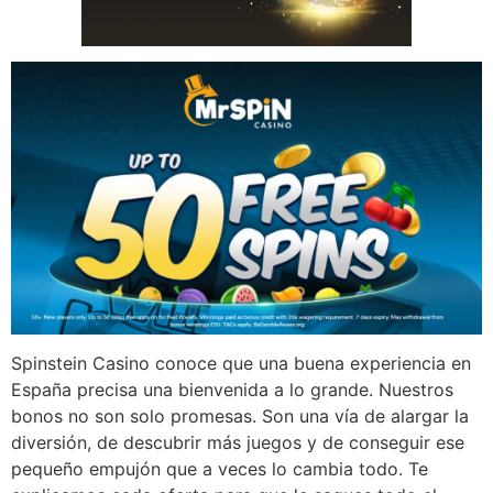
Spinstein Casino conoce que una buena experiencia en
España precisa una bienvenida a lo grande. Nuestros
bonos no son solo promesas. Son una vía de alargar la
diversión, de descubrir más juegos y de conseguir ese
pequeño empujón que a veces lo cambia todo. Te