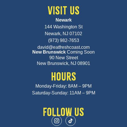
VISIT US
Newark
144 Washington St
Newark, NJ 07102
(973) 982-7653
david@eatfreshcoast.com
New Brunswick
Coming Soon
90 New Street
New Brunswick, NJ 08901
HOURS
Monday-Friday: 8AM – 9PM
Saturday-Sunday: 11AM – 9PM
FOLLOW US