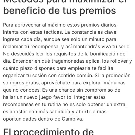
beneficio de tus premios
Para aprovechar al máximo estos premios diarios,
intenta con estas tácticas. La constancia es clave:
ingresa cada día, aunque sea solo un minuto para
reclamar tu recompensa, y así mantendrás viva tu serie.
No descuidés leer los requisitos de la bonificación del
día. Entender en qué tragamonedas aplica, los rollover y
cuánto plazo dispones para emplearla te facilita
organizar tu sesión con sentido común. Si la promoción
son giros gratis, aprovéchate para explorar máquinas
que no conoces. Es una chance sin compromiso de
hallar un nuevo juego favorito. Integrar estas
recompensas en tu rutina no es solo obtener un extra,
es apostar con más sabiduría y abrirte a más
oportunidades dentro de Gambiva.
El procedimiento de