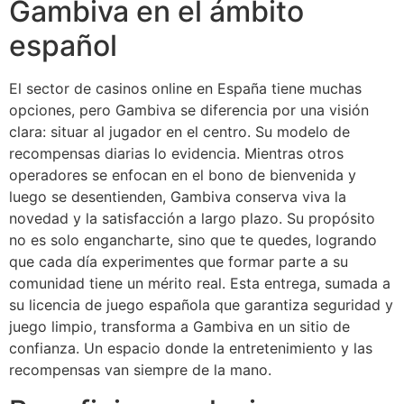
Gambiva en el ámbito
español
El sector de casinos online en España tiene muchas
opciones, pero Gambiva se diferencia por una visión
clara: situar al jugador en el centro. Su modelo de
recompensas diarias lo evidencia. Mientras otros
operadores se enfocan en el bono de bienvenida y
luego se desentienden, Gambiva conserva viva la
novedad y la satisfacción a largo plazo. Su propósito
no es solo engancharte, sino que te quedes, logrando
que cada día experimentes que formar parte a su
comunidad tiene un mérito real. Esta entrega, sumada a
su licencia de juego española que garantiza seguridad y
juego limpio, transforma a Gambiva en un sitio de
confianza. Un espacio donde la entretenimiento y las
recompensas van siempre de la mano.