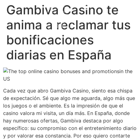
content
Gambiva Casino te
anima a reclamar tus
bonificaciones
diarias en España
Cada vez que abro Gambiva Casino, siento esa chispa
de expectación. Sé que algo me aguarda, algo más que
los juegos o el ambiente. Es la impresión de que el
casino valora mi visita, un día más. En España, donde
hay numerosas ofertas, Gambiva destaca por algo
específico: su compromiso con el entretenimiento diario
y por valorar esa constancia. Por eso quiero contarte