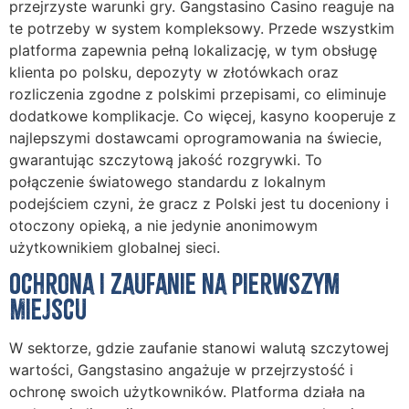
przejrzyste warunki gry. Gangstasino Casino reaguje na
te potrzeby w system kompleksowy. Przede wszystkim
platforma zapewnia pełną lokalizację, w tym obsługę
klienta po polsku, depozyty w złotówkach oraz
rozliczenia zgodne z polskimi przepisami, co eliminuje
dodatkowe komplikacje. Co więcej, kasyno kooperuje z
najlepszymi dostawcami oprogramowania na świecie,
gwarantując szczytową jakość rozgrywki. To
połączenie światowego standardu z lokalnym
podejściem czyni, że gracz z Polski jest tu doceniony i
otoczony opieką, a nie jedynie anonimowym
użytkownikiem globalnej sieci.
Ochrona i Zaufanie na Pierwszym
Miejscu
W sektorze, gdzie zaufanie stanowi walutą szczytowej
wartości, Gangstasino angażuje w przejrzystość i
ochronę swoich użytkowników. Platforma działa na