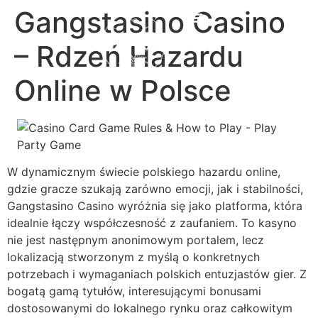
content
Gangstasino Casino
– Rdzeń Hazardu
Online w Polsce
W dynamicznym świecie polskiego hazardu online,
gdzie gracze szukają zarówno emocji, jak i stabilności,
Gangstasino Casino wyróżnia się jako platforma, która
idealnie łączy współczesność z zaufaniem. To kasyno
nie jest następnym anonimowym portalem, lecz
lokalizacją stworzonym z myślą o konkretnych
potrzebach i wymaganiach polskich entuzjastów gier. Z
bogatą gamą tytułów, interesującymi bonusami
dostosowanymi do lokalnego rynku oraz całkowitym