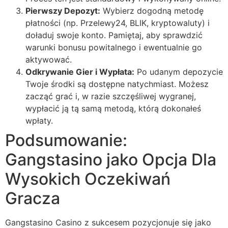
Pierwszy Depozyt:
Wybierz dogodną metodę
płatności (np. Przelewy24, BLIK, kryptowaluty) i
doładuj swoje konto. Pamiętaj, aby sprawdzić
warunki bonusu powitalnego i ewentualnie go
aktywować.
Odkrywanie Gier i Wypłata:
Po udanym depozycie
Twoje środki są dostępne natychmiast. Możesz
zacząć grać i, w razie szczęśliwej wygranej,
wypłacić ją tą samą metodą, którą dokonałeś
wpłaty.
Podsumowanie:
Gangstasino jako Opcja Dla
Wysokich Oczekiwań
Gracza
Gangstasino Casino z sukcesem pozycjonuje się jako