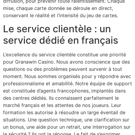
diffusion, pour prévenir toute ralentissement. Chaque
mise, chaque carte donnée se déroule en direct,
conservant le réalité et l’intensité du jeu de cartes.
Le service clientèle : un
service dédié en français
L’excellence du service clientèle constitue une priorité
pour Granawin Casino. Nous avons conscience que des
questions ou des problèmes peuvent survenir à tout
moment. Nous sommes organisés pour y répondre avec
professionnalisme et amabilité. Notre équipe de support
est constituée d’agents francophones, implantés dans
des centres dédiés. Ils connaissent parfaitement le
marché français et les attentes de nos joueurs. Leur
formation les autorise à résoudre un large éventail de
situations. Une question technique, une clarification sur
un bonus, une aide pour un retrait, une interrogation sur
la sécurité ? Ils ont la réponse. Le fait de s’exprimer