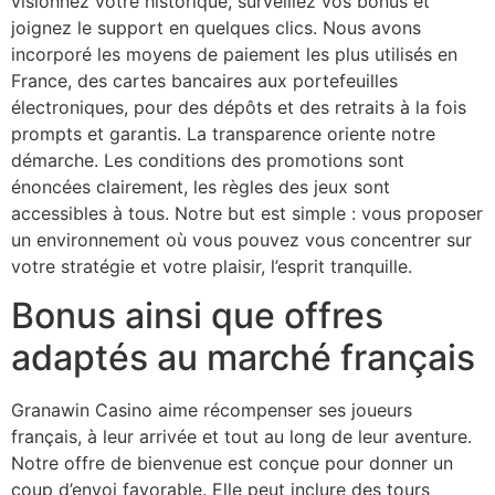
visionnez votre historique, surveillez vos bonus et
joignez le support en quelques clics. Nous avons
incorporé les moyens de paiement les plus utilisés en
France, des cartes bancaires aux portefeuilles
électroniques, pour des dépôts et des retraits à la fois
prompts et garantis. La transparence oriente notre
démarche. Les conditions des promotions sont
énoncées clairement, les règles des jeux sont
accessibles à tous. Notre but est simple : vous proposer
un environnement où vous pouvez vous concentrer sur
votre stratégie et votre plaisir, l’esprit tranquille.
Bonus ainsi que offres
adaptés au marché français
Granawin Casino aime récompenser ses joueurs
français, à leur arrivée et tout au long de leur aventure.
Notre offre de bienvenue est conçue pour donner un
coup d’envoi favorable. Elle peut inclure des tours