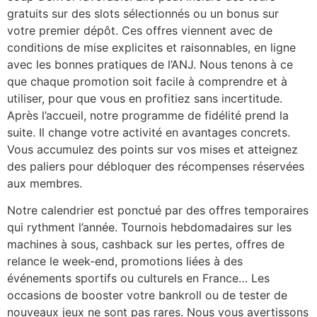
gratuits sur des slots sélectionnés ou un bonus sur
votre premier dépôt. Ces offres viennent avec de
conditions de mise explicites et raisonnables, en ligne
avec les bonnes pratiques de l’ANJ. Nous tenons à ce
que chaque promotion soit facile à comprendre et à
utiliser, pour que vous en profitiez sans incertitude.
Après l’accueil, notre programme de fidélité prend la
suite. Il change votre activité en avantages concrets.
Vous accumulez des points sur vos mises et atteignez
des paliers pour débloquer des récompenses réservées
aux membres.
Notre calendrier est ponctué par des offres temporaires
qui rythment l’année. Tournois hebdomadaires sur les
machines à sous, cashback sur les pertes, offres de
relance le week-end, promotions liées à des
événements sportifs ou culturels en France… Les
occasions de booster votre bankroll ou de tester de
nouveaux jeux ne sont pas rares. Nous vous avertissons