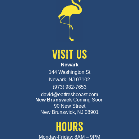
VISIT US
Newark
144 Washington St
Newark, NJ 07102
(973) 982-7653
david@eatfreshcoast.com
New Brunswick
Coming Soon
90 New Street
New Brunswick, NJ 08901
HOURS
Monday-Friday: 8AM – 9PM