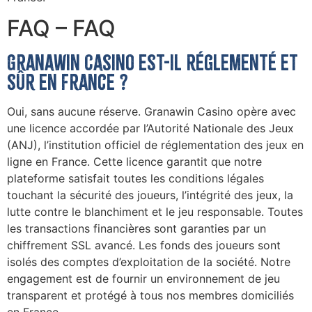
FAQ – FAQ
Granawin Casino est-il réglementé et
sûr en France ?
Oui, sans aucune réserve. Granawin Casino opère avec
une licence accordée par l’Autorité Nationale des Jeux
(ANJ), l’institution officiel de réglementation des jeux en
ligne en France. Cette licence garantit que notre
plateforme satisfait toutes les conditions légales
touchant la sécurité des joueurs, l’intégrité des jeux, la
lutte contre le blanchiment et le jeu responsable. Toutes
les transactions financières sont garanties par un
chiffrement SSL avancé. Les fonds des joueurs sont
isolés des comptes d’exploitation de la société. Notre
engagement est de fournir un environnement de jeu
transparent et protégé à tous nos membres domiciliés