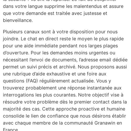
dans votre langue supprime les malentendus et assure
que votre demande est traitée avec justesse et
bienveillance.
Plusieurs canaux sont à votre disposition pour nous
joindre. Le chat en direct reste le moyen le plus rapide
pour une aide immédiate pendant nos larges plages
d’ouverture. Pour les demandes moins urgentes ou
nécessitant l’envoi de documents, l’adresse email dédiée
permet un suivi précis et archivé. Nous proposons aussi
une rubrique d’aide exhaustive et une foire aux
questions (FAQ) régulièrement actualisée. Vous y
trouverez probablement une réponse instantanée aux
interrogations les plus courantes. Notre objectif vise à
résoudre votre problème dès le premier contact dans la
majorité des cas. Cette approche proactive et humaine
consolide le lien de confiance que nous désirons établir
avec chaque membre de la communauté Granawin en
France.