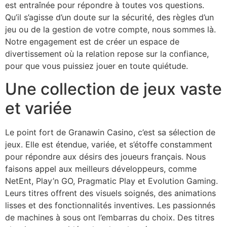
est entraînée pour répondre à toutes vos questions.
Qu’il s’agisse d’un doute sur la sécurité, des règles d’un
jeu ou de la gestion de votre compte, nous sommes là.
Notre engagement est de créer un espace de
divertissement où la relation repose sur la confiance,
pour que vous puissiez jouer en toute quiétude.
Une collection de jeux vaste
et variée
Le point fort de Granawin Casino, c’est sa sélection de
jeux. Elle est étendue, variée, et s’étoffe constamment
pour répondre aux désirs des joueurs français. Nous
faisons appel aux meilleurs développeurs, comme
NetEnt, Play’n GO, Pragmatic Play et Evolution Gaming.
Leurs titres offrent des visuels soignés, des animations
lisses et des fonctionnalités inventives. Les passionnés
de machines à sous ont l’embarras du choix. Des titres