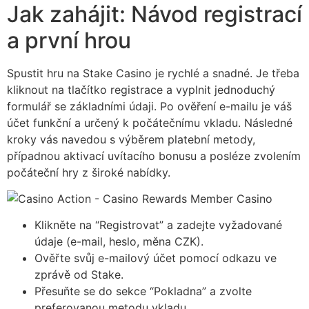
Jak zahájit: Návod registrací
a první hrou
Spustit hru na Stake Casino je rychlé a snadné. Je třeba
kliknout na tlačítko registrace a vyplnit jednoduchý
formulář se základními údaji. Po ověření e-mailu je váš
účet funkční a určený k počátečnímu vkladu. Následné
kroky vás navedou s výběrem platební metody,
případnou aktivací uvítacího bonusu a posléze zvolením
počáteční hry z široké nabídky.
Klikněte na “Registrovat” a zadejte vyžadované
údaje (e-mail, heslo, měna CZK).
Ověřte svůj e-mailový účet pomocí odkazu ve
zprávě od Stake.
Přesuňte se do sekce “Pokladna” a zvolte
preferovanou metodu vkladu.