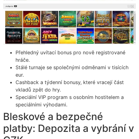
Přehledný uvítací bonus pro nově registrované
hráče.
Stálé turnaje se společnými odměnami v tisících
eur.
Cashback a týdenní bonusy, které vracejí část
vkladů zpět do hry.
Speciální VIP program s osobním hostitelem a
speciálními výhodami.
Bleskové a bezpečné
platby: Depozita a vybrání v