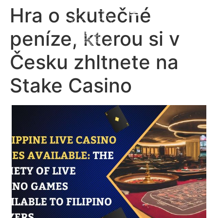
content
Hra o skutečné
peníze, kterou si v
Česku zhltnete na
Stake Casino