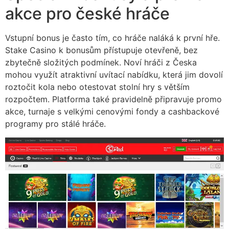
akce pro české hráče
Vstupní bonus je často tím, co hráče naláká k první hře.
Stake Casino k bonusům přístupuje otevřeně, bez
zbytečně složitých podmínek. Noví hráči z Česka
mohou využít atraktivní uvítací nabídku, která jim dovolí
roztočit kola nebo otestovat stolní hry s větším
rozpočtem. Platforma také pravidelně připravuje promo
akce, turnaje s velkými cenovými fondy a cashbackové
programy pro stálé hráče.