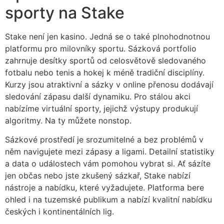
sporty na Stake
Stake není jen kasino. Jedná se o také plnohodnotnou
platformu pro milovníky sportu. Sázková portfolio
zahrnuje desítky sportů od celosvětově sledovaného
fotbalu nebo tenis a hokej k méně tradiční disciplíny.
Kurzy jsou atraktivní a sázky v online přenosu dodávají
sledování zápasu další dynamiku. Pro stálou akci
nabízíme virtuální sporty, jejichž výstupy produkují
algoritmy. Na ty můžete nonstop.
Sázkové prostředí je srozumitelné a bez problémů v
něm navigujete mezi zápasy a ligami. Detailní statistiky
a data o událostech vám pomohou vybrat si. Ať sázíte
jen občas nebo jste zkušený sázkař, Stake nabízí
nástroje a nabídku, které vyžadujete. Platforma bere
ohled i na tuzemské publikum a nabízí kvalitní nabídku
českých i kontinentálních lig.