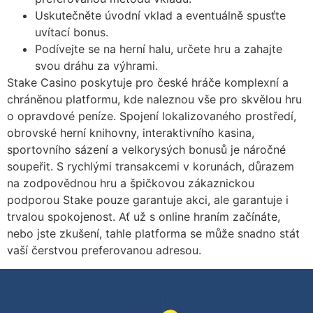
Uskutečněte úvodní vklad a eventuálně spusťte
uvítací bonus.
Podívejte se na herní halu, určete hru a zahajte
svou dráhu za výhrami.
Stake Casino poskytuje pro české hráče komplexní a
chráněnou platformu, kde naleznou vše pro skvělou hru
o opravdové peníze. Spojení lokalizovaného prostředí,
obrovské herní knihovny, interaktivního kasina,
sportovního sázení a velkorysých bonusů je náročné
soupeřit. S rychlými transakcemi v korunách, důrazem
na zodpovědnou hru a špičkovou zákaznickou
podporou Stake pouze garantuje akci, ale garantuje i
trvalou spokojenost. Ať už s online hraním začínáte,
nebo jste zkušení, tahle platforma se může snadno stát
vaší čerstvou preferovanou adresou.