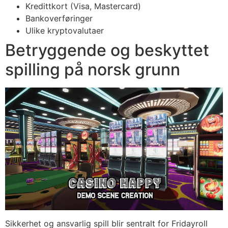
Kredittkort (Visa, Mastercard)
Bankoverføringer
Ulike kryptovalutaer
Betryggende og beskyttet
spilling på norsk grunn
Sikkerhet og ansvarlig spill blir sentralt for Fridayroll