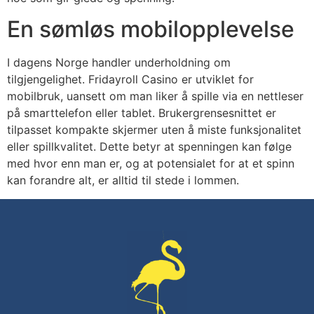
En sømløs mobilopplevelse
I dagens Norge handler underholdning om
tilgjengelighet. Fridayroll Casino er utviklet for
mobilbruk, uansett om man liker å spille via en nettleser
på smarttelefon eller tablet. Brukergrensesnittet er
tilpasset kompakte skjermer uten å miste funksjonalitet
eller spillkvalitet. Dette betyr at spenningen kan følge
med hvor enn man er, og at potensialet for at et spinn
kan forandre alt, er alltid til stede i lommen.