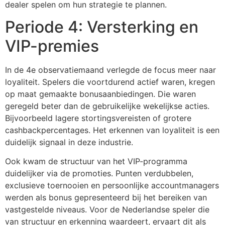
dealer spelen om hun strategie te plannen.
Periode 4: Versterking en
VIP-premies
In de 4e observatiemaand verlegde de focus meer naar
loyaliteit. Spelers die voortdurend actief waren, kregen
op maat gemaakte bonusaanbiedingen. Die waren
geregeld beter dan de gebruikelijke wekelijkse acties.
Bijvoorbeeld lagere stortingsvereisten of grotere
cashbackpercentages. Het erkennen van loyaliteit is een
duidelijk signaal in deze industrie.
Ook kwam de structuur van het VIP-programma
duidelijker via de promoties. Punten verdubbelen,
exclusieve toernooien en persoonlijke accountmanagers
werden als bonus gepresenteerd bij het bereiken van
vastgestelde niveaus. Voor de Nederlandse speler die
van structuur en erkenning waardeert, ervaart dit als