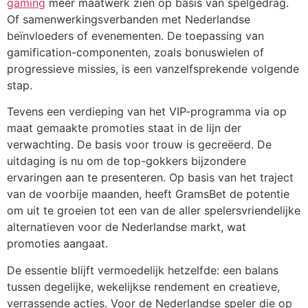
gaming
meer maatwerk zien op basis van spelgedrag.
Of samenwerkingsverbanden met Nederlandse
beïnvloeders of evenementen. De toepassing van
gamification-componenten, zoals bonuswielen of
progressieve missies, is een vanzelfsprekende volgende
stap.
Tevens een verdieping van het VIP-programma via op
maat gemaakte promoties staat in de lijn der
verwachting. De basis voor trouw is gecreëerd. De
uitdaging is nu om de top-gokkers bijzondere
ervaringen aan te presenteren. Op basis van het traject
van de voorbije maanden, heeft GramsBet de potentie
om uit te groeien tot een van de aller spelersvriendelijke
alternatieven voor de Nederlandse markt, wat
promoties aangaat.
De essentie blijft vermoedelijk hetzelfde: een balans
tussen degelijke, wekelijkse rendement en creatieve,
verrassende acties. Voor de Nederlandse speler die op