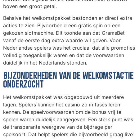
boven een groot getal.
Behalve het welkomstpakket bestonden er direct extra
acties te zien. Bijvoorbeeld een gratis spin op een
gekozen slotmachine. Dit toonde aan dat GramsBet
vanaf de eerste dag extra waarde wil geven. Voor
Nederlandse spelers was het cruciaal dat alle promoties
volledig toegankelijk waren en dat de voorwaarden
duidelijk in het Nederlands stonden.
Bijzonderheden van de welkomstactie
onderzocht
Het welkomstpakket was opgebouwd uit meerdere
lagen. Spelers kunnen het casino zo in fases leren
kennen. De speelvoorwaarden om de bonus vrij te
spelen waren duidelijk aangegeven. Een sterk punt was
de transparante weergave van de bijdrage per
spelsoort. Dat helpt spelers die bijvoorbeeld graag live