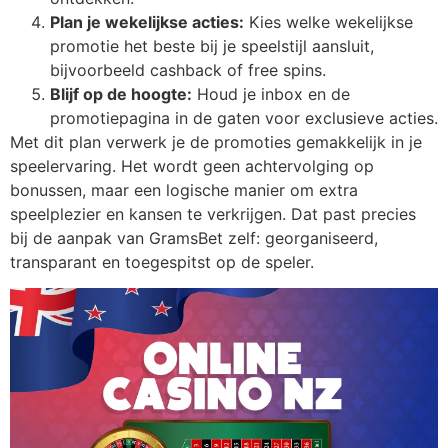
Plan je wekelijkse acties:
Kies welke wekelijkse
promotie het beste bij je speelstijl aansluit,
bijvoorbeeld cashback of free spins.
Blijf op de hoogte:
Houd je inbox en de
promotiepagina in de gaten voor exclusieve acties.
Met dit plan verwerk je de promoties gemakkelijk in je
speelervaring. Het wordt geen achtervolging op
bonussen, maar een logische manier om extra
speelplezier en kansen te verkrijgen. Dat past precies
bij de aanpak van GramsBet zelf: georganiseerd,
transparant en toegespitst op de speler.