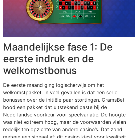
Maandelijkse fase 1: De
eerste indruk en de
welkomstbonus
De eerste maand ging logischerwijs om het
welkomstpakket. In veel gevallen is dat een serie
bonussen over de initiële paar stortingen. GramsBet
bood een pakket dat uitstekend paste bij de
Nederlandse voorkeur voor speelvariatie. De hoogte
was niet extreem hoog, maar de voorwaarden vielen
redelijk ten opzichte van andere casino’s. Dat zond
meteen een signaal af: dit casino kiest voor kwaliteit