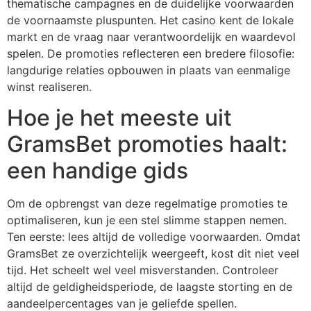
thematische campagnes en de duidelijke voorwaarden
de voornaamste pluspunten. Het casino kent de lokale
markt en de vraag naar verantwoordelijk en waardevol
spelen. De promoties reflecteren een bredere filosofie:
langdurige relaties opbouwen in plaats van eenmalige
winst realiseren.
Hoe je het meeste uit
GramsBet promoties haalt:
een handige gids
Om de opbrengst van deze regelmatige promoties te
optimaliseren, kun je een stel slimme stappen nemen.
Ten eerste: lees altijd de volledige voorwaarden. Omdat
GramsBet ze overzichtelijk weergeeft, kost dit niet veel
tijd. Het scheelt wel veel misverstanden. Controleer
altijd de geldigheidsperiode, de laagste storting en de
aandeelpercentages van je geliefde spellen.