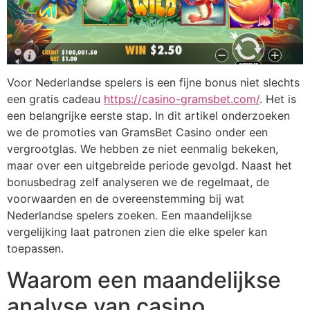
Voor Nederlandse spelers is een fijne bonus niet slechts
een gratis cadeau
https://casino-gramsbet.com/
. Het is
een belangrijke eerste stap. In dit artikel onderzoeken
we de promoties van GramsBet Casino onder een
vergrootglas. We hebben ze niet eenmalig bekeken,
maar over een uitgebreide periode gevolgd. Naast het
bonusbedrag zelf analyseren we de regelmaat, de
voorwaarden en de overeenstemming bij wat
Nederlandse spelers zoeken. Een maandelijkse
vergelijking laat patronen zien die elke speler kan
toepassen.
Waarom een maandelijkse
analyse van casino