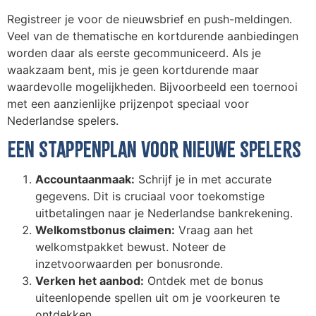
Registreer je voor de nieuwsbrief en push-meldingen.
Veel van de thematische en kortdurende aanbiedingen
worden daar als eerste gecommuniceerd. Als je
waakzaam bent, mis je geen kortdurende maar
waardevolle mogelijkheden. Bijvoorbeeld een toernooi
met een aanzienlijke prijzenpot speciaal voor
Nederlandse spelers.
Een stappenplan voor nieuwe spelers
Accountaanmaak:
Schrijf je in met accurate
gegevens. Dit is cruciaal voor toekomstige
uitbetalingen naar je Nederlandse bankrekening.
Welkomstbonus claimen:
Vraag aan het
welkomstpakket bewust. Noteer de
inzetvoorwaarden per bonusronde.
Verken het aanbod:
Ontdek met de bonus
uiteenlopende spellen uit om je voorkeuren te
ontdekken.