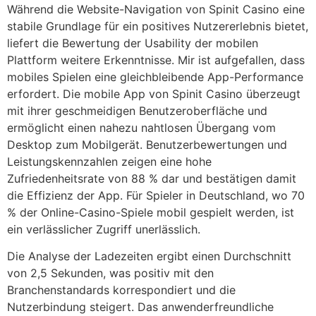
Während die Website-Navigation von Spinit Casino eine
stabile Grundlage für ein positives Nutzererlebnis bietet,
liefert die Bewertung der Usability der mobilen
Plattform weitere Erkenntnisse. Mir ist aufgefallen, dass
mobiles Spielen eine gleichbleibende App-Performance
erfordert. Die mobile App von Spinit Casino überzeugt
mit ihrer geschmeidigen Benutzeroberfläche und
ermöglicht einen nahezu nahtlosen Übergang vom
Desktop zum Mobilgerät. Benutzerbewertungen und
Leistungskennzahlen zeigen eine hohe
Zufriedenheitsrate von 88 % dar und bestätigen damit
die Effizienz der App. Für Spieler in Deutschland, wo 70
% der Online-Casino-Spiele mobil gespielt werden, ist
ein verlässlicher Zugriff unerlässlich.
Die Analyse der Ladezeiten ergibt einen Durchschnitt
von 2,5 Sekunden, was positiv mit den
Branchenstandards korrespondiert und die
Nutzerbindung steigert. Das anwenderfreundliche