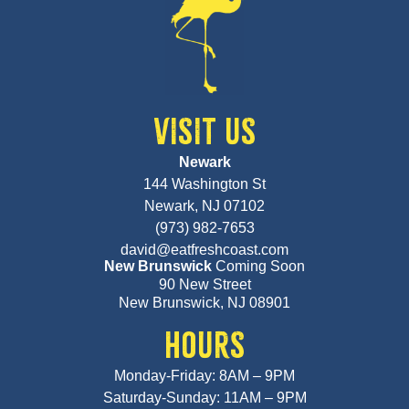
VISIT US
Newark
144 Washington St
Newark, NJ 07102
(973) 982-7653
david@eatfreshcoast.com
New Brunswick
Coming Soon
90 New Street
New Brunswick, NJ 08901
HOURS
Monday-Friday: 8AM – 9PM
Saturday-Sunday: 11AM – 9PM