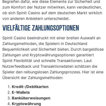
Begreifen dafür, wie diese Elemente zur Sicherheit und
zum Komfort der Nutzer mitwirken, kann verdeutlichen,
ob sich Spinit Casino auf dem deutschen Markt wirklich
von anderen Anbietern unterscheidet.
Vielfältige Zahlungsoptionen
Spinit Casino beeindruckt mit einer breiten Auswahl an
Zahlungsmethoden, die Spielern in Deutschland
Bequemlichkeit und Sicherheit bieten. Durch bargeldlose
Zahlungen und Kryptowährungsoptionen garantiert
Spinit Flexibilität und schnelle Transaktionen. Laut
Nutzerfeedback und Transaktionsdaten schätzen die
Spieler den reibungslosen Zahlungsprozess. Hier ist eine
Übersicht der Zahlungsmethoden:
Kredit-/Debitkarten
E-Wallets
Banküberweisungen
Kryptowährung