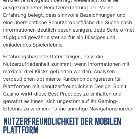
ausgezeichneten Benutzererfahrung bei. Meine
Erfahrung belegt, dass sinnvolle Bezeichnungen und
eine übersichtliche Benutzeroberfläche die Suche nach
Informationen deutlich beschleunigen. Jede Seite öffnet
zügig und gewährleistet so für ein flüssiges und
einladendes Spielerlebnis.
Erfahrungsbasierte Daten zeigen, dass die
Nutzerzufriedenheit zunimmt, wenn Informationen mit
maximal drei Klicks gefunden werden. Analysen
verdeutlichen optimierte Kundenbindungsraten für
Plattformen mit benutzerfreundlichem Design. Spinit
Casino wirkt diese Best Practices zu einhalten und
gewährt es Ihnen, sich ungestört auf Ihr Gaming-
Erlebnis zu widmen – ohne unnötige Navigationshürden.
Nutzerfreundlichkeit der mobilen
Plattform