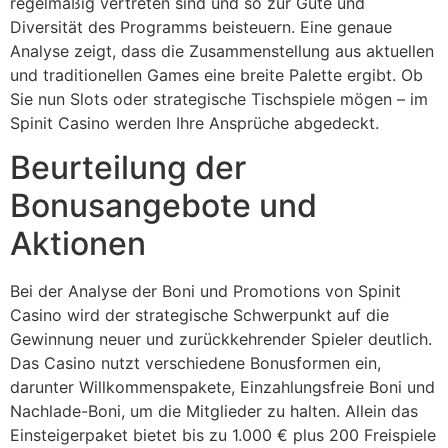
regelmäßig vertreten sind und so zur Güte und
Diversität des Programms beisteuern. Eine genaue
Analyse zeigt, dass die Zusammenstellung aus aktuellen
und traditionellen Games eine breite Palette ergibt. Ob
Sie nun Slots oder strategische Tischspiele mögen – im
Spinit Casino werden Ihre Ansprüche abgedeckt.
Beurteilung der
Bonusangebote und
Aktionen
Bei der Analyse der Boni und Promotions von Spinit
Casino wird der strategische Schwerpunkt auf die
Gewinnung neuer und zurückkehrender Spieler deutlich.
Das Casino nutzt verschiedene Bonusformen ein,
darunter Willkommenspakete, Einzahlungsfreie Boni und
Nachlade-Boni, um die Mitglieder zu halten. Allein das
Einsteigerpaket bietet bis zu 1.000 € plus 200 Freispiele