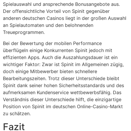
Spielauswahl und ansprechende Bonusangebote aus.
Der offensichtliche Vorteil von Spinit gegenüber
anderen deutschen Casinos liegt in der großen Auswahl
an Spielautomaten und den belohnenden
Treueprogrammen.
Bei der Bewertung der mobilen Performance
überflügeln einige Konkurrenten Spinit jedoch mit
effizienten Apps. Auch die Auszahlungsdauer ist ein
wichtiger Faktor: Zwar ist Spinit im Allgemeinen zügig,
doch einige Mitbewerber bieten schnellere
Bearbeitungszeiten. Trotz dieser Unterschiede bleibt
Spinit dank seiner hohen Sicherheitsstandards und des
aufmerksamen Kundenservice wettbewerbsfähig. Das
Verständnis dieser Unterschiede hilft, die einzigartige
Position von Spinit im deutschen Online-Casino-Markt
zu schätzen.
Fazit