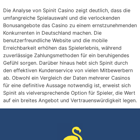
Die Analyse von Spinit Casino zeigt deutlich, dass die
umfangreiche Spielauswahl und die verlockenden
Bonusangebote das Casino zu einem ernstzunehmenden
Konkurrenten in Deutschland machen. Die
benutzerfreundliche Website und die mobile
Erreichbarkeit erhöhen das Spielerlebnis, während
zuverlässige Zahlungsmethoden für ein beruhigendes
Gefühl sorgen. Darüber hinaus hebt sich Spinit durch
den effektiven Kundenservice von vielen Mitbewerbern
ab. Obwohl ein Vergleich der Daten mehrerer Casinos
für eine definitive Aussage notwendig ist, erweist sich
Spinit als vielversprechende Option für Spieler, die Wert
auf ein breites Angebot und Vertrauenswürdigkeit legen.