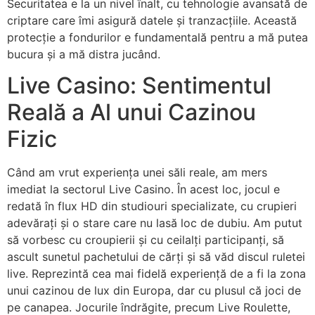
Securitatea e la un nivel înalt, cu tehnologie avansată de
criptare care îmi asigură datele și tranzacțiile. Această
protecție a fondurilor e fundamentală pentru a mă putea
bucura și a mă distra jucând.
Live Casino: Sentimentul
Reală a Al unui Cazinou
Fizic
Când am vrut experiența unei săli reale, am mers
imediat la sectorul Live Casino. În acest loc, jocul e
redată în flux HD din studiouri specializate, cu crupieri
adevărați și o stare care nu lasă loc de dubiu. Am putut
să vorbesc cu croupierii și cu ceilalți participanți, să
ascult sunetul pachetului de cărți și să văd discul ruletei
live. Reprezintă cea mai fidelă experiență de a fi la zona
unui cazinou de lux din Europa, dar cu plusul că joci de
pe canapea. Jocurile îndrăgite, precum Live Roulette,