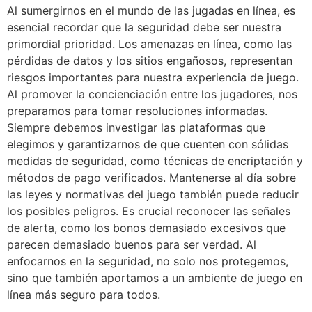
Al sumergirnos en el mundo de las jugadas en línea, es
esencial recordar que la seguridad debe ser nuestra
primordial prioridad. Los amenazas en línea, como las
pérdidas de datos y los sitios engañosos, representan
riesgos importantes para nuestra experiencia de juego.
Al promover la concienciación entre los jugadores, nos
preparamos para tomar resoluciones informadas.
Siempre debemos investigar las plataformas que
elegimos y garantizarnos de que cuenten con sólidas
medidas de seguridad, como técnicas de encriptación y
métodos de pago verificados. Mantenerse al día sobre
las leyes y normativas del juego también puede reducir
los posibles peligros. Es crucial reconocer las señales
de alerta, como los bonos demasiado excesivos que
parecen demasiado buenos para ser verdad. Al
enfocarnos en la seguridad, no solo nos protegemos,
sino que también aportamos a un ambiente de juego en
línea más seguro para todos.