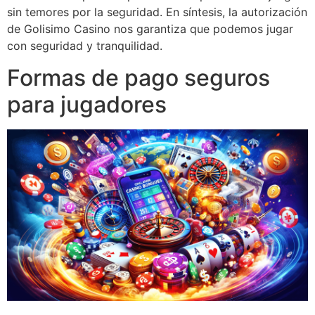
sin temores por la seguridad. En síntesis, la autorización
de Golisimo Casino nos garantiza que podemos jugar
con seguridad y tranquilidad.
Formas de pago seguros
para jugadores