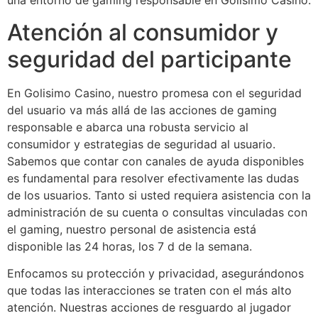
una entorno de gaming responsable en Golisimo Casino.
Atención al consumidor y
seguridad del participante
En Golisimo Casino, nuestro promesa con el seguridad
del usuario va más allá de las acciones de gaming
responsable e abarca una robusta servicio al
consumidor y estrategias de seguridad al usuario.
Sabemos que contar con canales de ayuda disponibles
es fundamental para resolver efectivamente las dudas
de los usuarios. Tanto si usted requiera asistencia con la
administración de su cuenta o consultas vinculadas con
el gaming, nuestro personal de asistencia está
disponible las 24 horas, los 7 d de la semana.
Enfocamos su protección y privacidad, asegurándonos
que todas las interacciones se traten con el más alto
atención. Nuestras acciones de resguardo al jugador