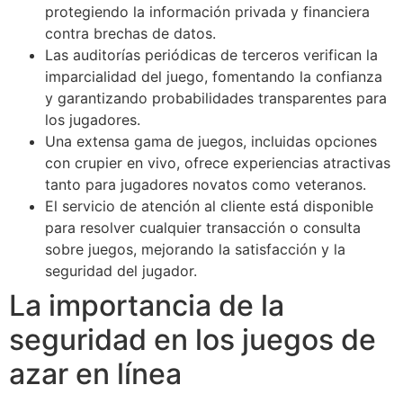
protegiendo la información privada y financiera
contra brechas de datos.
Las auditorías periódicas de terceros verifican la
imparcialidad del juego, fomentando la confianza
y garantizando probabilidades transparentes para
los jugadores.
Una extensa gama de juegos, incluidas opciones
con crupier en vivo, ofrece experiencias atractivas
tanto para jugadores novatos como veteranos.
El servicio de atención al cliente está disponible
para resolver cualquier transacción o consulta
sobre juegos, mejorando la satisfacción y la
seguridad del jugador.
La importancia de la
seguridad en los juegos de
azar en línea