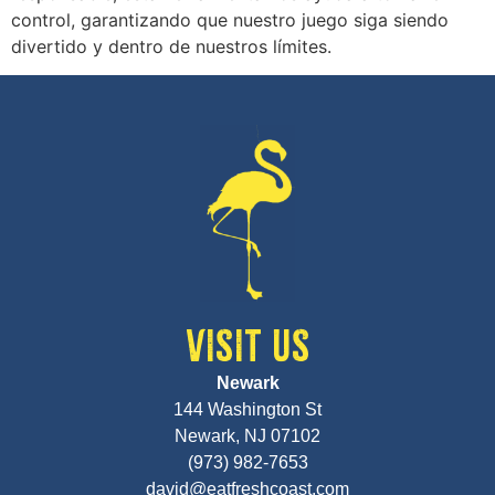
control, garantizando que nuestro juego siga siendo
divertido y dentro de nuestros límites.
VISIT US
Newark
144 Washington St
Newark, NJ 07102
(973) 982-7653
david@eatfreshcoast.com