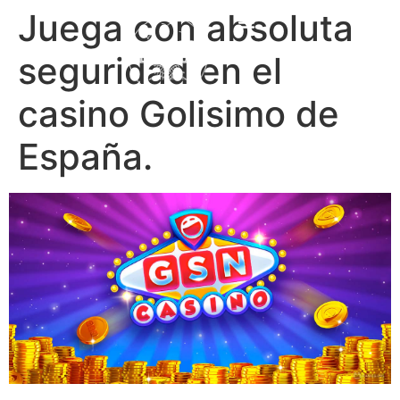
content
Juega con absoluta
seguridad en el
casino Golisimo de
España.