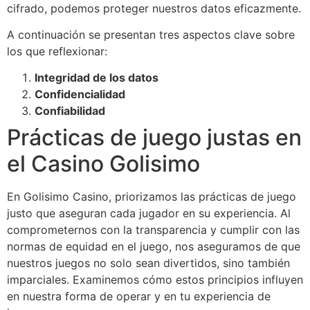
cifrado, podemos proteger nuestros datos eficazmente.
A continuación se presentan tres aspectos clave sobre
los que reflexionar:
Integridad de los datos
Confidencialidad
Confiabilidad
Prácticas de juego justas en
el Casino Golisimo
En Golisimo Casino, priorizamos las prácticas de juego
justo que aseguran cada jugador en su experiencia. Al
comprometernos con la transparencia y cumplir con las
normas de equidad en el juego, nos aseguramos de que
nuestros juegos no solo sean divertidos, sino también
imparciales. Examinemos cómo estos principios influyen
en nuestra forma de operar y en tu experiencia de