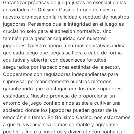
Garantizar prácticas de juego justas es esencial en las
actividades de Golisimo Casino, lo que demuestra
nuestro promesa con la felicidad e rectitud de nuestros
jugadores. Pensamos que la integridad en el juego es
crucial no solo para el adhesión normativo, sino
también para generar seguridad con nuestros
jugadores. Nuestro apego a normas equitativas indica
que cada juego que juegas se lleva a cabo de forma
equitativa y abierta, con desenlaces fortuitos
asegurados por inspecciones estándar de la sector.
Cooperamos con reguladores independientes para
supervisar permanentemente nuestros métodos,
garantizando que satisfagan con los más superiores
estándares. Nuestro promesa de proporcionar un
entorno de juego confiable nos asiste a cultivar una
sociedad donde los jugadores pueden gozar de la
emoción sin temor. En Golisimo Casino, nos esforzamos
a que tu vivencia sea lo más confiable y agradable
posible. ¡Únete a nosotros y diviértete con confianza!