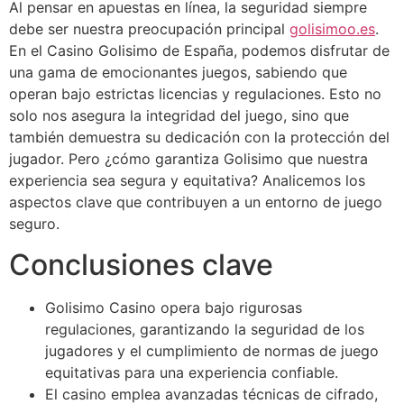
Al pensar en apuestas en línea, la seguridad siempre
debe ser nuestra preocupación principal
golisimoo.es
.
En el Casino Golisimo de España, podemos disfrutar de
una gama de emocionantes juegos, sabiendo que
operan bajo estrictas licencias y regulaciones. Esto no
solo nos asegura la integridad del juego, sino que
también demuestra su dedicación con la protección del
jugador. Pero ¿cómo garantiza Golisimo que nuestra
experiencia sea segura y equitativa? Analicemos los
aspectos clave que contribuyen a un entorno de juego
seguro.
Conclusiones clave
Golisimo Casino opera bajo rigurosas
regulaciones, garantizando la seguridad de los
jugadores y el cumplimiento de normas de juego
equitativas para una experiencia confiable.
El casino emplea avanzadas técnicas de cifrado,