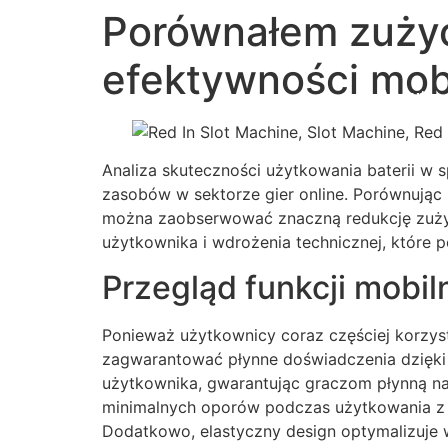
content
Porównałem zużyci
efektywności mob
About
Analiza skuteczności użytkowania baterii w 
zasobów w sektorze gier online. Porównują
można zaobserwować znaczną redukcję zużyci
użytkownika i wdrożenia technicznej, które p
Przegląd funkcji mobil
Ponieważ użytkownicy coraz częściej korzyst
zagwarantować płynne doświadczenia dzięki ro
użytkownika, gwarantując graczom płynną na
minimalnych oporów podczas użytkowania z ro
Dodatkowo, elastyczny design optymalizuje 