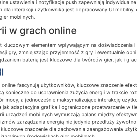
ne ustawienia i notyfikacje push zapewniają indywidualne
dla interakcji użytkownika jest dopracowany UI mobilny, 
ier mobilnych.
i w grach online
jest kluczowym elementem wpływającym na doświadczenia i 
esji gry, zmniejszając przyjemność z gry i ewentualnie obni
zaniem baterią jest kluczowe dla twórców gier, jak i grac
ii
online fascynują użytkowników, kluczowe znaczenie efekty
ą konieczne do usprawnienia zużycia energii w trakcie roz
ór mocy, a jednocześnie maksymalizujące interakcję użytk
jak adaptacyjna grafika i ograniczone przetwarzanie w tl
rii urządzeń mobilnych wymuszają balans między efektywnoś
zmów zarządzania energią nie jedynie przedłuży żywotnoś
kluczowe znaczenie dla zachowania zaangażowania użytkown
izacyjnych środowiskach gier mobilnych.