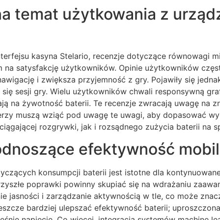
a temat użytkowania z urządz
nterfejsu kasyna Stelario, recenzje dotyczące równowagi m
na satysfakcję użytkowników. Opinie użytkowników często 
nawigację i zwiększa przyjemność z gry. Pojawiły się jed
 się sesji gry. Wielu użytkowników chwali responsywną gra
ją na żywotność baterii. Te recenzje zwracają uwagę na zn
perzy muszą wziąć pod uwagę te uwagi, aby dopasować wyd
ągającej rozgrywki, jak i rozsądnego zużycia baterii na s
podnoszące efektywność mobi
yczących konsumpcji baterii jest istotne dla kontynuowa
rzyszłe poprawki powinny skupiać się na wdrażaniu zaawa
 jasności i zarządzanie aktywnością w tle, co może znac
eszcze bardziej ulepszać efektywność baterii; uproszczon
ześnie napięcie. Co więcej, integracja systemów machine 