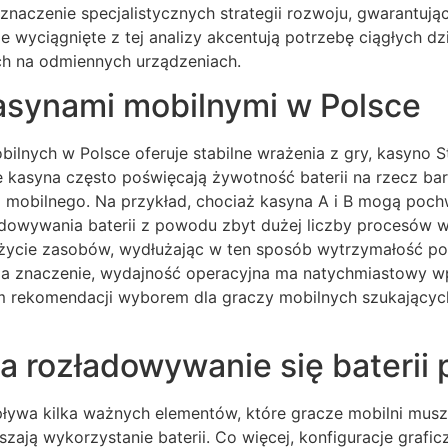
znaczenie specjalistycznych strategii rozwoju, gwarantują
 wyciągnięte z tej analizy akcentują potrzebę ciągłych d
ch na odmiennych urządzeniach.
asynami mobilnymi w Polsce
lnych w Polsce oferuje stabilne wrażenia z gry, kasyno S
 kasyna często poświęcają żywotność baterii na rzecz bardz
obilnego. Na przykład, chociaż kasyna A i B mogą pochwa
owywania baterii z powodu zbyt dużej liczby procesów w t
życie zasobów, wydłużając w ten sposób wytrzymałość podc
 ma znaczenie, wydajność operacyjna ma natychmiastowy wp
tym rekomendacji wyborem dla graczy mobilnych szukający
a rozładowywanie się baterii
pływa kilka ważnych elementów, które gracze mobilni mu
szają wykorzystanie baterii. Co więcej, konfiguracje grafic