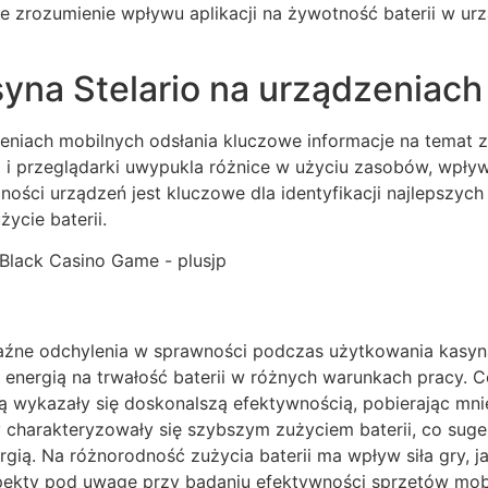
 zrozumienie wpływu aplikacji na żywotność baterii w ur
syna Stelario na urządzeniach
eniach mobilnych odsłania kluczowe informacje na temat zu
i i przeglądarki uwypukla różnice w użyciu zasobów, wpł
ości urządzeń jest kluczowe dla identyfikacji najlepszych
ycie baterii.
raźne odchylenia w sprawności podczas użytkowania kasyna
 energią na trwałość baterii w różnych warunkach pracy. 
wykazały się doskonalszą efektywnością, pobierając mnie
y charakteryzowały się szybszym zużyciem baterii, co sug
ią. Na różnorodność zużycia baterii ma wpływ siła gry, ja
ekty pod uwagę przy badaniu efektywności sprzętów mobi