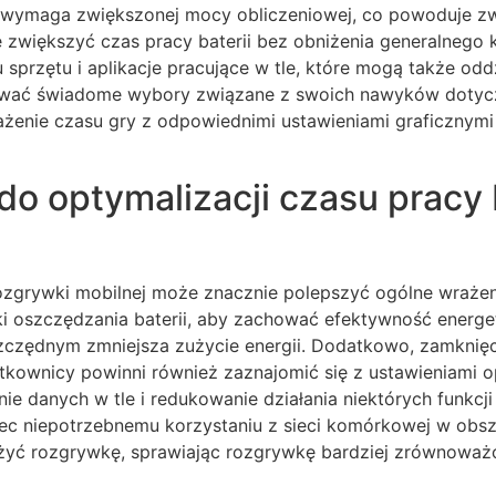
ki wymaga zwiększonej mocy obliczeniowej, co powoduje zw
 zwiększyć czas pracy baterii bez obniżenia generalnego k
 sprzętu i aplikacje pracujące w tle, które mogą także od
wać świadome wybory związane z swoich nawyków dotyczą
enie czasu gry z odpowiednimi ustawieniami graficznymi
do optymalizacji czasu pracy 
ozgrywki mobilnej może znacznie polepszyć ogólne wrażeni
i oszczędzania baterii, aby zachować efektywność energet
zczędnym zmniejsza zużycie energii. Dodatkowo, zamknięcie
tkownicy powinni również zaznajomić się z ustawieniami o
 danych w tle i redukowanie działania niektórych funkcji
c niepotrzebnemu korzystaniu z sieci komórkowej w obsza
żyć rozgrywkę, sprawiając rozgrywkę bardziej zrównoważo