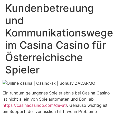
content
Kundenbetreuung
und
Kommunikationswege
im Casina Casino für
Österreichische
Spieler
Ein rundum gelungenes Spielerlebnis bei Casina Casino
ist nicht allein von Spielautomaten und Boni ab
https://casinacasinoo.com/de-at/
. Genauso wichtig ist
ein Support, der verlässlich hilft, wenn Probleme