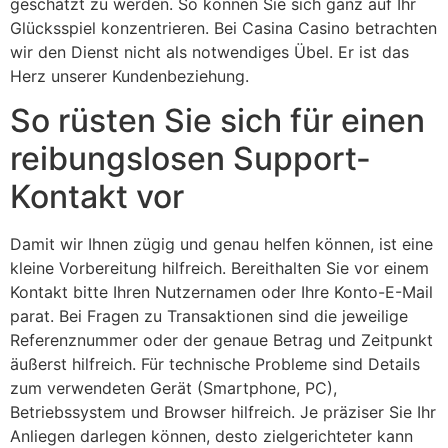
geschätzt zu werden. So können Sie sich ganz auf Ihr
Glücksspiel konzentrieren. Bei Casina Casino betrachten
wir den Dienst nicht als notwendiges Übel. Er ist das
Herz unserer Kundenbeziehung.
So rüsten Sie sich für einen
reibungslosen Support-
Kontakt vor
Damit wir Ihnen zügig und genau helfen können, ist eine
kleine Vorbereitung hilfreich. Bereithalten Sie vor einem
Kontakt bitte Ihren Nutzernamen oder Ihre Konto-E-Mail
parat. Bei Fragen zu Transaktionen sind die jeweilige
Referenznummer oder der genaue Betrag und Zeitpunkt
äußerst hilfreich. Für technische Probleme sind Details
zum verwendeten Gerät (Smartphone, PC),
Betriebssystem und Browser hilfreich. Je präziser Sie Ihr
Anliegen darlegen können, desto zielgerichteter kann