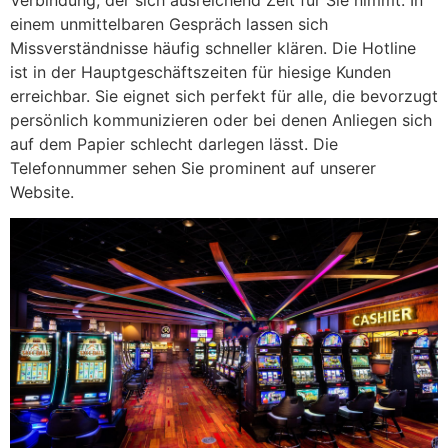
einem unmittelbaren Gespräch lassen sich
Missverständnisse häufig schneller klären. Die Hotline
ist in der Hauptgeschäftszeiten für hiesige Kunden
erreichbar. Sie eignet sich perfekt für alle, die bevorzugt
persönlich kommunizieren oder bei denen Anliegen sich
auf dem Papier schlecht darlegen lässt. Die
Telefonnummer sehen Sie prominent auf unserer
Website.