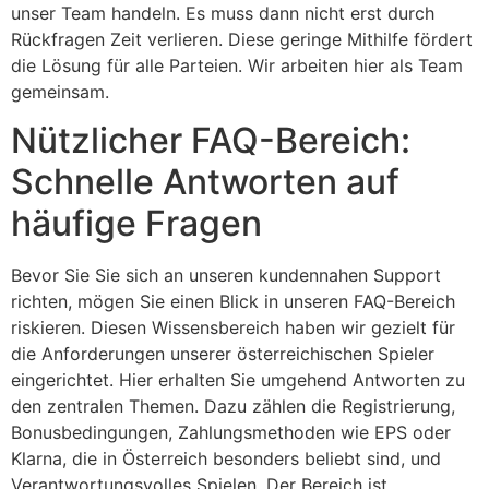
unser Team handeln. Es muss dann nicht erst durch
Rückfragen Zeit verlieren. Diese geringe Mithilfe fördert
die Lösung für alle Parteien. Wir arbeiten hier als Team
gemeinsam.
Nützlicher FAQ-Bereich:
Schnelle Antworten auf
häufige Fragen
Bevor Sie Sie sich an unseren kundennahen Support
richten, mögen Sie einen Blick in unseren FAQ-Bereich
riskieren. Diesen Wissensbereich haben wir gezielt für
die Anforderungen unserer österreichischen Spieler
eingerichtet. Hier erhalten Sie umgehend Antworten zu
den zentralen Themen. Dazu zählen die Registrierung,
Bonusbedingungen, Zahlungsmethoden wie EPS oder
Klarna, die in Österreich besonders beliebt sind, und
Verantwortungsvolles Spielen. Der Bereich ist