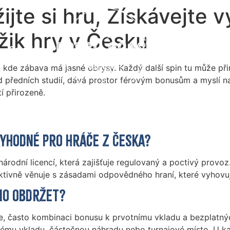
jte si hru, Získávejte v
žik hry v Česku
Catering
Contact
Or
 kde zábava má jasné obrysy. Každý další spin tu může přin
d předních studií, dává prostor férovým bonusům a myslí n
tí přirozeně.
ryhodné pro hráče z Česka?
árodní licencí, která zajišťuje regulovaný a poctivý provo
aktivně věnuje s zásadami odpovědného hraní, které vyhovu
no obdržet?
, často kombinaci bonusu k prvotnímu vkladu a bezplatných
ému vkladu, částečnou náhradu nebo turnajové místo. U kaž