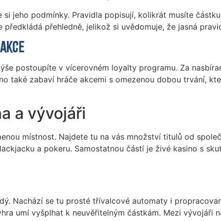
e si jeho podmínky. Pravidla popisují, kolikrát musíte částk
 předkládá přehledně, jelikož si uvědomuje, že jasná pravi
 akce
m výše postoupíte v vícerovném loyalty programu. Za nasbír
ino také zabaví hráče akcemi s omezenou dobou trvání, kte
a a vývojáři
nou místnost. Najdete tu na vás množství titulů od společn
, blackjacku a pokeru. Samostatnou částí je živé kasino s sk
aždý. Nachází se tu prosté třívalcové automaty i propracova
výhra umí vyšplhat k neuvěřitelným částkám. Mezi vývojáři 