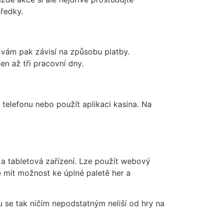
tředky.
 vám pak závisí na způsobu platby.
en až tři pracovní dny.
telefonu nebo použít aplikaci kasina. Na
 a tabletová zařízení. Lze použít webový
e mít možnost ke úplné paletě her a
u se tak ničím nepodstatným neliší od hry na