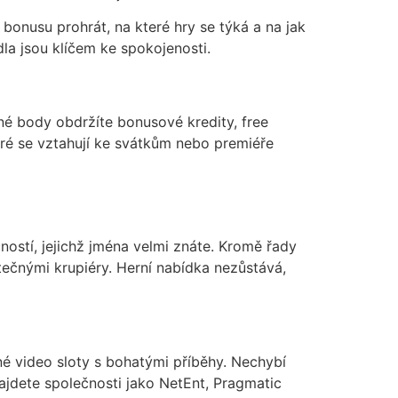
u bonusu prohrát, na které hry se týká a na jak
dla jsou klíčem ke spokojenosti.
ané body obdržíte bonusové kredity, free
ré se vztahují ke svátkům nebo premiéře
ostí, jejichž jména velmi znáte. Kromě řady
utečnými krupiéry. Herní nabídka nezůstává,
né video sloty s bohatými příběhy. Nechybí
najdete společnosti jako NetEnt, Pragmatic