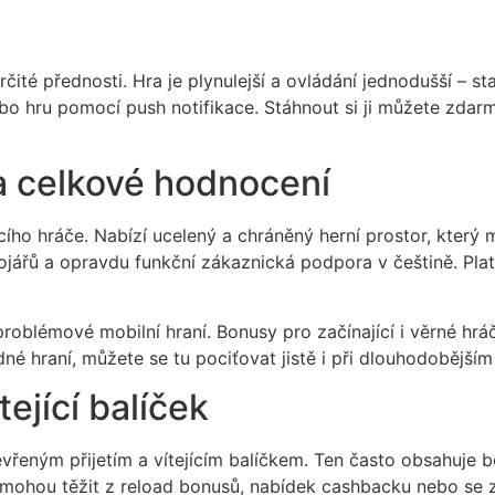
rčité přednosti. Hra je plynulejší a ovládání jednodušší – 
bo hru pomocí push notifikace. Stáhnout si ji můžete zdar
a celkové hodnocení
ho hráče. Nabízí ucelený a chráněný herní prostor, který m
jářů a opravdu funkční zákaznická podpora v češtině. Plat
roblémové mobilní hraní. Bonusy pro začínající i věrné hráč
né hraní, můžete se tu pociťovat jistě i při dlouhodobějším 
ející balíček
evřeným přijetím a vítejícím balíčkem. Ten často obsahuje 
 mohou těžit z reload bonusů, nabídek cashbacku nebo se zú