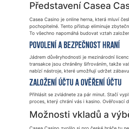
Představení Casea Cas
Casea Casino je online herna, která mluví čes
pochopitelné. Tento přístup eliminuje zbyteč
To všechno napomáhá budovat vztah založen
Povolení a bezpečnost hraní
Jádrem důvěryhodnosti je mezinárodní licence
transakce jsou chráněny šifrováním, takže v
nabízí nástroje, které umožňují udržet zábav
Založení účtu a ověření účtu
Přihlásit se zvládnete za pár minut. Stačí vyp
proces, který chrání vás i kasino. Ověřovací
Možnosti vkladů a výb
Casea Casino zvolilo si pro české hráče tu n