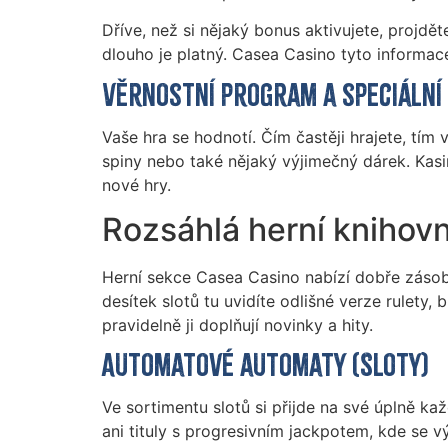
Dříve, než si nějaký bonus aktivujete, projdět
dlouho je platný. Casea Casino tyto informace
Věrnostní program a speciální
Vaše hra se hodnotí. Čím častěji hrajete, tí
spiny nebo také nějaký výjimečný dárek. Kas
nové hry.
Rozsáhlá herní knihovn
Herní sekce Casea Casino nabízí dobře zásobe
desítek slotů tu uvidíte odlišné verze rulety
pravidelně ji doplňují novinky a hity.
Automatové automaty (Sloty)
Ve sortimentu slotů si přijde na své úplně k
ani tituly s progresivním jackpotem, kde se 