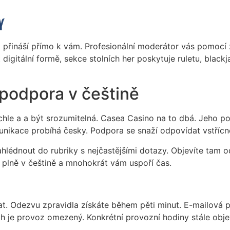
y
i přináší přímo k vám. Profesionální moderátor vás pomocí
igitální formě, sekce stolních her poskytuje ruletu, blackja
podpora v češtině
le a a být srozumitelná. Casea Casino na to dbá. Jeho pod
munikace probíhá česky. Podpora se snaží odpovídat vstříc
hlédnout do rubriky s nejčastějšími dotazy. Objevíte tam 
e plně v češtině a mnohokrát vám uspoří čas.
hat. Odezvu zpravidla získáte během pěti minut. E-mailová
ch je provoz omezený. Konkrétní provozní hodiny stále obj