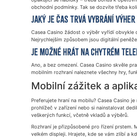
obchodní podmínky. Tak se dozvíte třeba koli
Jaký je čas trvá vybrání výher
Casea Casino žádost o výběr vyřídí obvykle d
Nejrychlejším způsobem jsou digitální peněže
Je možné hrát na chytrém tel
Ano, a bez omezení. Casea Casino skvěle prac
mobilním rozhraní naleznete všechny hry, funk
Mobilní zážitek a aplik
Preferujete hraní na mobilu? Casea Casino je
prohlížeč v zařízení nebo si nainstalovat de
veškerých funkcí, včetně vkladů a výběrů.
Rozhraní je přizpůsobené pro řízení prstem. M
velkém displeji. Hrajete, kde se vám zlíbí a kd