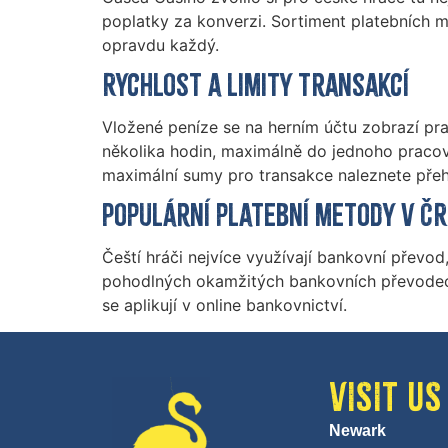
poplatky za konverzi. Sortiment platebních me
opravdu každý.
Rychlost a limity transakcí
Vložené peníze se na herním účtu zobrazí pr
několika hodin, maximálně do jednoho pracovn
maximální sumy pro transakce naleznete pře
Populární platební metody v ČR
Čeští hráči nejvíce využívají bankovní převod
pohodlných okamžitých bankovních převodech, 
se aplikují v online bankovnictví.
VISIT US
Newark