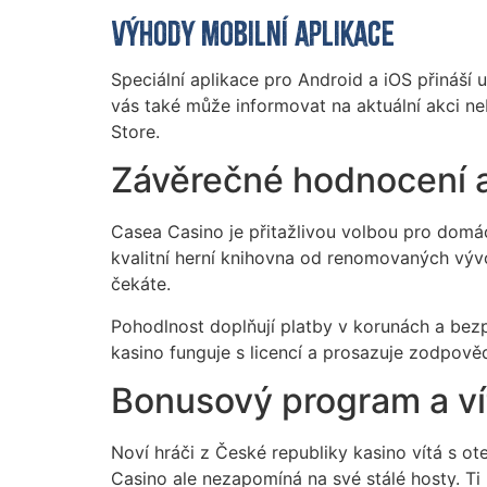
Výhody mobilní aplikace
Speciální aplikace pro Android a iOS přináší u
vás také může informovat na aktuální akci ne
Store.
Závěrečné hodnocení 
Casea Casino je přitažlivou volbou pro domácí
kvalitní herní knihovna od renomovaných vývo
čekáte.
Pohodlnost doplňují platby v korunách a bezp
kasino funguje s licencí a prosazuje zodpověd
Bonusový program a vít
Noví hráči z České republiky kasino vítá s ot
Casino ale nezapomíná na své stálé hosty. Ti