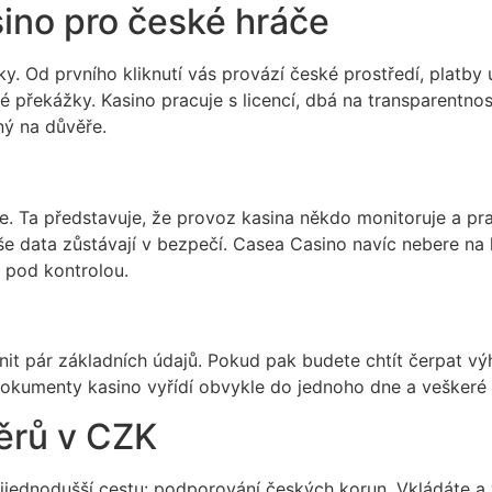
ino pro české hráče
ky. Od prvního kliknutí vás provází české prostředí, platb
né překážky. Kasino pracuje s licencí, dbá na transparentno
ý na důvěře.
. Ta představuje, že provoz kasina někdo monitoruje a pra
aše data zůstávají v bezpečí. Casea Casino navíc nebere n
u pod kontrolou.
lnit pár základních údajů. Pokud pak budete chtít čerpat vý
 dokumenty kasino vyřídí obvykle do jednoho dne a veškeré
ěrů v CZK
ejjednodušší cestu: podporování českých korun. Vkládáte a 