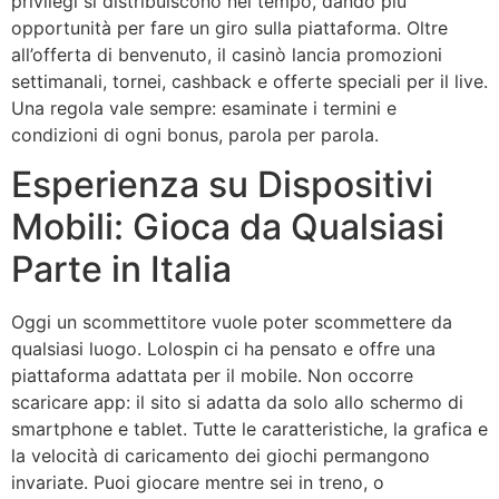
privilegi si distribuiscono nel tempo, dando più
opportunità per fare un giro sulla piattaforma. Oltre
all’offerta di benvenuto, il casinò lancia promozioni
settimanali, tornei, cashback e offerte speciali per il live.
Una regola vale sempre: esaminate i termini e
condizioni di ogni bonus, parola per parola.
Esperienza su Dispositivi
Mobili: Gioca da Qualsiasi
Parte in Italia
Oggi un scommettitore vuole poter scommettere da
qualsiasi luogo. Lolospin ci ha pensato e offre una
piattaforma adattata per il mobile. Non occorre
scaricare app: il sito si adatta da solo allo schermo di
smartphone e tablet. Tutte le caratteristiche, la grafica e
la velocità di caricamento dei giochi permangono
invariate. Puoi giocare mentre sei in treno, o