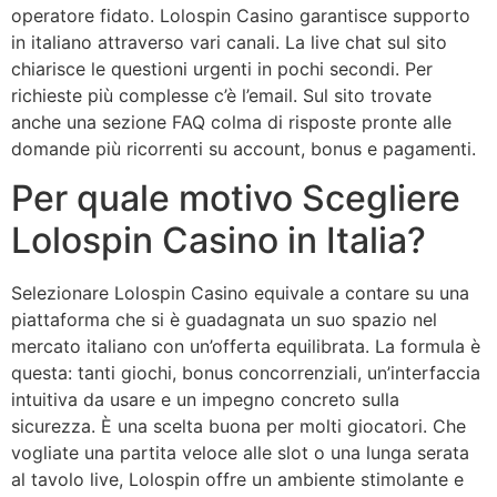
operatore fidato. Lolospin Casino garantisce supporto
in italiano attraverso vari canali. La live chat sul sito
chiarisce le questioni urgenti in pochi secondi. Per
richieste più complesse c’è l’email. Sul sito trovate
anche una sezione FAQ colma di risposte pronte alle
domande più ricorrenti su account, bonus e pagamenti.
Per quale motivo Scegliere
Lolospin Casino in Italia?
Selezionare Lolospin Casino equivale a contare su una
piattaforma che si è guadagnata un suo spazio nel
mercato italiano con un’offerta equilibrata. La formula è
questa: tanti giochi, bonus concorrenziali, un’interfaccia
intuitiva da usare e un impegno concreto sulla
sicurezza. È una scelta buona per molti giocatori. Che
vogliate una partita veloce alle slot o una lunga serata
al tavolo live, Lolospin offre un ambiente stimolante e