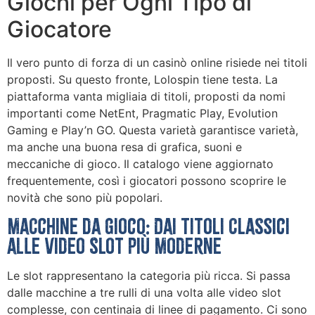
Giochi per Ogni Tipo di
Giocatore
Il vero punto di forza di un casinò online risiede nei titoli
proposti. Su questo fronte, Lolospin tiene testa. La
piattaforma vanta migliaia di titoli, proposti da nomi
importanti come NetEnt, Pragmatic Play, Evolution
Gaming e Play’n GO. Questa varietà garantisce varietà,
ma anche una buona resa di grafica, suoni e
meccaniche di gioco. Il catalogo viene aggiornato
frequentemente, così i giocatori possono scoprire le
novità che sono più popolari.
Macchine da Gioco: Dai Titoli Classici
alle Video Slot più Moderne
Le slot rappresentano la categoria più ricca. Si passa
dalle macchine a tre rulli di una volta alle video slot
complesse, con centinaia di linee di pagamento. Ci sono