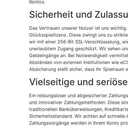
Kontos.
Sicherheit und Zulassu
Das Vertrauen unserer Nutzer ist uns wichtig
Glücksspiellizenz. Diese zwingt uns zu strikte
wir mit einer 256-Bit SSL-Verschlüsselung, wi
unerlaubtem Zugang geschützt. Wir sehen unse
Geldeingänge an. Bei Notwendigkeit vermitte
Abständen von externen Institutionen wie eCO
Absicherung stellt sicher, dass Ihr Spielraum e
Vielseitige und seriö
Ein reibungsloser und abgesicherter Zahlungsv
und innovativer Zahlungsmethoden. Diese sind
traditionellen Banküberweisungen, Kreditkar
Sicherheitsstandard. Wir achten auf schnelle
Zahlungsvorgänge werden in Ihrem Konto proto