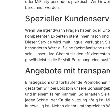
oder MiFinity besonders praktisch. Wir hinw
berechnet werden.
Spezieller Kundenservi
Wenn Sie irgendwann Fragen haben oder Unte
kompetenten Experten steht Ihnen rasch und 
Dieser Service wird multilingual verfügbar. Si
besonderen Wert auf eine fachmännische und 
sein. Unser Live-Chat stellt den effizientest
gewährleistet die E-Mail-Betreuung eine ausf
Angebote mit transpa
Einstiegsboni und fortlaufende Promotionen m
gestalten wir bei Lolospin unsere Bonusang
und in einem fairen Rahmen. So erhalten Sie 
jeden Schritt, der für die Nutzung nötig ist.
kurzweilig ist. Neben einem umfangreichen W