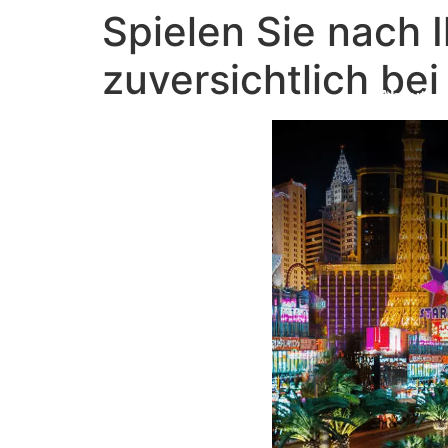
content
Spielen Sie nach 
zuversichtlich be
About