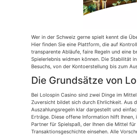
Wer in der Schweiz gerne spielt kennt die Üb
Hier finden Sie eine Plattform, die auf Kontrol
transparente Abläufe, faire Regeln und eine b
Spielerlebnis widmen können. Die Stabilität 
Besuchs, von der Kontoerstellung bis zum Aus
Die Grundsätze von Lol
Bei Lolospin Casino sind zwei Dinge im Mittelp
Zuversicht bildet sich durch Ehrlichkeit. A
Auszahlungsregeln klar dargestellt und einfac
Erträge. Diese offene Information hilft Ihnen,
Partner für Spielspaß, der Ihnen die Mittel fü
Transaktionsgeschichte einsehen. Alle Vorschr