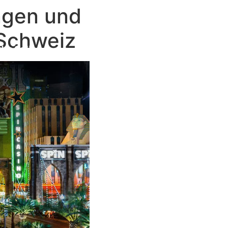
ungen und
 Schweiz
der Online