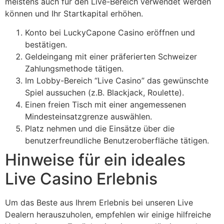
meistens auch für den Live-Bereich verwendet werden
können und Ihr Startkapital erhöhen.
Konto bei LuckyCapone Casino eröffnen und
bestätigen.
Geldeingang mit einer präferierten Schweizer
Zahlungsmethode tätigen.
Im Lobby-Bereich “Live Casino” das gewünschte
Spiel aussuchen (z.B. Blackjack, Roulette).
Einen freien Tisch mit einer angemessenen
Mindesteinsatzgrenze auswählen.
Platz nehmen und die Einsätze über die
benutzerfreundliche Benutzeroberfläche tätigen.
Hinweise für ein ideales
Live Casino Erlebnis
Um das Beste aus Ihrem Erlebnis bei unseren Live
Dealern herauszuholen, empfehlen wir einige hilfreiche