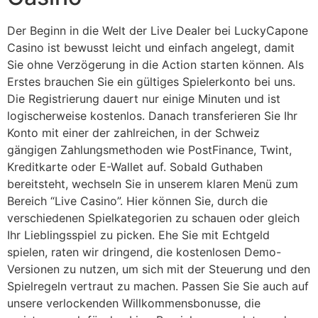
Der Beginn in die Welt der Live Dealer bei LuckyCapone
Casino ist bewusst leicht und einfach angelegt, damit
Sie ohne Verzögerung in die Action starten können. Als
Erstes brauchen Sie ein gültiges Spielerkonto bei uns.
Die Registrierung dauert nur einige Minuten und ist
logischerweise kostenlos. Danach transferieren Sie Ihr
Konto mit einer der zahlreichen, in der Schweiz
gängigen Zahlungsmethoden wie PostFinance, Twint,
Kreditkarte oder E-Wallet auf. Sobald Guthaben
bereitsteht, wechseln Sie in unserem klaren Menü zum
Bereich “Live Casino”. Hier können Sie, durch die
verschiedenen Spielkategorien zu schauen oder gleich
Ihr Lieblingsspiel zu picken. Ehe Sie mit Echtgeld
spielen, raten wir dringend, die kostenlosen Demo-
Versionen zu nutzen, um sich mit der Steuerung und den
Spielregeln vertraut zu machen. Passen Sie Sie auch auf
unsere verlockenden Willkommensbonusse, die