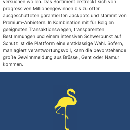
versuchen wollen. Das Sortiment erstreckt sich von
progressiven Millionengewinnen bis zu öfter
ausgeschütteten garantierten Jackpots und stammt von
Premium-Anbietern. In Kombination mit für Belgien
geeigneten Transaktionswegen, transparenten
Bestimmungen und einem intensiven Schwerpunkt auf
Schutz ist die Plattform eine erstklassige Wahl. Sofern,
man agiert verantwortungsvoll, kann die bevorstehende
große Gewinnmeldung aus Brüssel, Gent oder Namur
kommen.