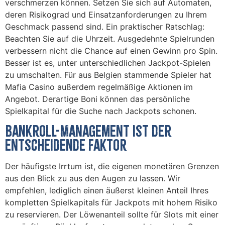
verschmerzen können. Setzen Sie sich auf Automaten,
deren Risikograd und Einsatzanforderungen zu Ihrem
Geschmack passend sind. Ein praktischer Ratschlag:
Beachten Sie auf die Uhrzeit. Ausgedehnte Spielrunden
verbessern nicht die Chance auf einen Gewinn pro Spin.
Besser ist es, unter unterschiedlichen Jackpot-Spielen
zu umschalten. Für aus Belgien stammende Spieler hat
Mafia Casino außerdem regelmäßige Aktionen im
Angebot. Derartige Boni können das persönliche
Spielkapital für die Suche nach Jackpots schonen.
Bankroll-Management ist der
entscheidende Faktor
Der häufigste Irrtum ist, die eigenen monetären Grenzen
aus den Blick zu aus den Augen zu lassen. Wir
empfehlen, lediglich einen äußerst kleinen Anteil Ihres
kompletten Spielkapitals für Jackpots mit hohem Risiko
zu reservieren. Der Löwenanteil sollte für Slots mit einer