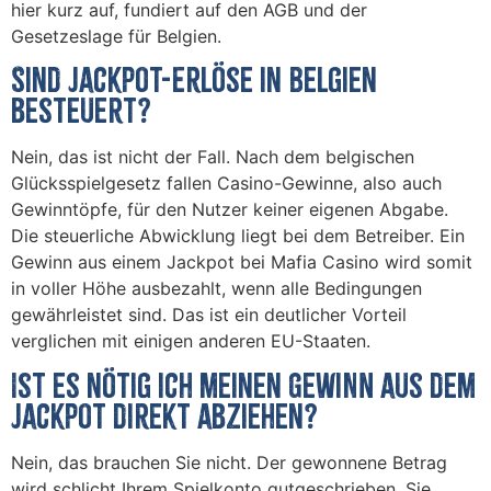
hier kurz auf, fundiert auf den AGB und der
Gesetzeslage für Belgien.
Sind Jackpot-Erlöse in Belgien
besteuert?
Nein, das ist nicht der Fall. Nach dem belgischen
Glücksspielgesetz fallen Casino-Gewinne, also auch
Gewinntöpfe, für den Nutzer keiner eigenen Abgabe.
Die steuerliche Abwicklung liegt bei dem Betreiber. Ein
Gewinn aus einem Jackpot bei Mafia Casino wird somit
in voller Höhe ausbezahlt, wenn alle Bedingungen
gewährleistet sind. Das ist ein deutlicher Vorteil
verglichen mit einigen anderen EU-Staaten.
Ist es nötig ich meinen Gewinn aus dem
Jackpot direkt abziehen?
Nein, das brauchen Sie nicht. Der gewonnene Betrag
wird schlicht Ihrem Spielkonto gutgeschrieben. Sie