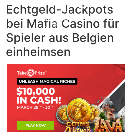
content
Echtgeld-Jackpots
bei Mafia Casino für
Spieler aus Belgien
einheimsen