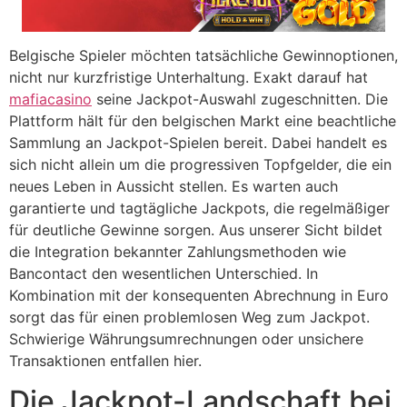
Belgische Spieler möchten tatsächliche Gewinnoptionen,
nicht nur kurzfristige Unterhaltung. Exakt darauf hat
mafiacasino
seine Jackpot-Auswahl zugeschnitten. Die
Plattform hält für den belgischen Markt eine beachtliche
Sammlung an Jackpot-Spielen bereit. Dabei handelt es
sich nicht allein um die progressiven Topfgelder, die ein
neues Leben in Aussicht stellen. Es warten auch
garantierte und tagtägliche Jackpots, die regelmäßiger
für deutliche Gewinne sorgen. Aus unserer Sicht bildet
die Integration bekannter Zahlungsmethoden wie
Bancontact den wesentlichen Unterschied. In
Kombination mit der konsequenten Abrechnung in Euro
sorgt das für einen problemlosen Weg zum Jackpot.
Schwierige Währungsumrechnungen oder unsichere
Transaktionen entfallen hier.
Die Jackpot-Landschaft bei