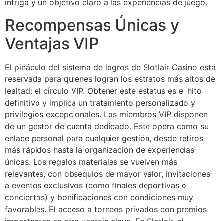
intriga y un objetivo claro a las experiencias de juego.
Recompensas Únicas y
Ventajas VIP
El pináculo del sistema de logros de Slotlair Casino está
reservada para quienes logran los estratos más altos de
lealtad: el círculo VIP. Obtener este estatus es el hito
definitivo y implica un tratamiento personalizado y
privilegios excepcionales. Los miembros VIP disponen
de un gestor de cuenta dedicado. Este opera como su
enlace personal para cualquier gestión, desde retiros
más rápidos hasta la organización de experiencias
únicas. Los regalos materiales se vuelven más
relevantes, con obsequios de mayor valor, invitaciones
a eventos exclusivos (como finales deportivas o
conciertos) y bonificaciones con condiciones muy
favorables. El acceso a torneos privados con premios
importantes es otra ventaja clave. En Slotlair, el