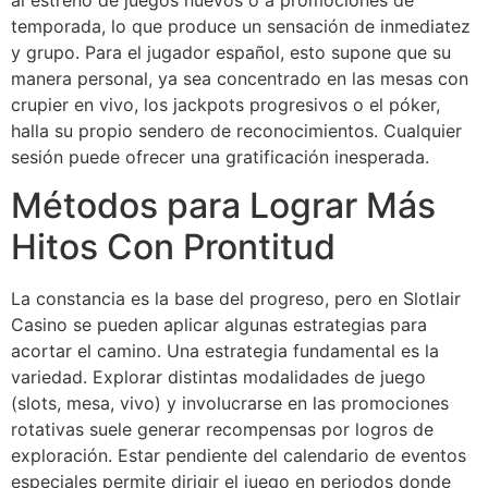
temporada, lo que produce un sensación de inmediatez
y grupo. Para el jugador español, esto supone que su
manera personal, ya sea concentrado en las mesas con
crupier en vivo, los jackpots progresivos o el póker,
halla su propio sendero de reconocimientos. Cualquier
sesión puede ofrecer una gratificación inesperada.
Métodos para Lograr Más
Hitos Con Prontitud
La constancia es la base del progreso, pero en Slotlair
Casino se pueden aplicar algunas estrategias para
acortar el camino. Una estrategia fundamental es la
variedad. Explorar distintas modalidades de juego
(slots, mesa, vivo) y involucrarse en las promociones
rotativas suele generar recompensas por logros de
exploración. Estar pendiente del calendario de eventos
especiales permite dirigir el juego en periodos donde