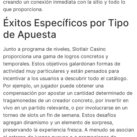
creando un conexión inmediata con la sitio y todo lo
que proporciona.
Éxitos Específicos por Tipo
de Apuesta
Junto a programa de niveles, Slotlair Casino
proporciona una gama de logros concretos y
temporales. Estos objetivos galardonan formas de
actividad muy particulares y están pensados para
incentivar a los usuarios a descubrir todo el catálogo.
Por ejemplo, un jugador puede obtener una
compensación por apostar un cantidad determinado de
tragamonedas de un creador concreto, por invertir en
vivo en un partido relevante, o por involucrarse en un
torneo de slots un fin de semana. Estos desafíos
agregan dinamismo y un elemento de sorpresa,
preservando la experiencia fresca. A menudo se asocian
al estreno de juegos nuevos o a promociones de