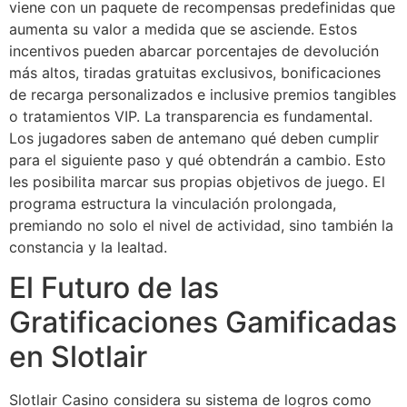
viene con un paquete de recompensas predefinidas que
aumenta su valor a medida que se asciende. Estos
incentivos pueden abarcar porcentajes de devolución
más altos, tiradas gratuitas exclusivos, bonificaciones
de recarga personalizados e inclusive premios tangibles
o tratamientos VIP. La transparencia es fundamental.
Los jugadores saben de antemano qué deben cumplir
para el siguiente paso y qué obtendrán a cambio. Esto
les posibilita marcar sus propias objetivos de juego. El
programa estructura la vinculación prolongada,
premiando no solo el nivel de actividad, sino también la
constancia y la lealtad.
El Futuro de las
Gratificaciones Gamificadas
en Slotlair
Slotlair Casino considera su sistema de logros como