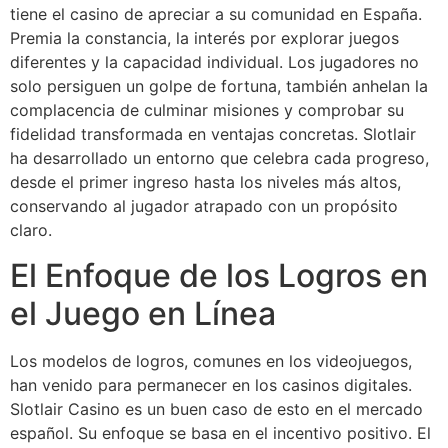
tiene el casino de apreciar a su comunidad en España.
Premia la constancia, la interés por explorar juegos
diferentes y la capacidad individual. Los jugadores no
solo persiguen un golpe de fortuna, también anhelan la
complacencia de culminar misiones y comprobar su
fidelidad transformada en ventajas concretas. Slotlair
ha desarrollado un entorno que celebra cada progreso,
desde el primer ingreso hasta los niveles más altos,
conservando al jugador atrapado con un propósito
claro.
El Enfoque de los Logros en
el Juego en Línea
Los modelos de logros, comunes en los videojuegos,
han venido para permanecer en los casinos digitales.
Slotlair Casino es un buen caso de esto en el mercado
español. Su enfoque se basa en el incentivo positivo. El