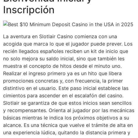
Inscripción
La aventura en Slotlair Casino comienza con una
acogida que marca lo que el jugador puede prever. Los
recién llegados españoles reciben un kit de inicio que
no solo mejora su saldo inicial, sino que también les
muestra el concepto de hitos desde el minuto uno.
Realizar el ingreso primero ya es un hito que libera
promociones concretas y, con frecuencia, la primer
distintivo en el usuario. Este paso inicial establece las
cimientos para ascender en el escalafón del casino.
Slotlair se garantiza de que estos inicios sean sencillos
y recompensantes. Orienta al jugador por las mecánicas
básicas mientras le indica los próximos objetivos a su
alcance. Es una técnica que vuelve el trámite de alta en
una experiencia lúdica, quitando la distancia primera y