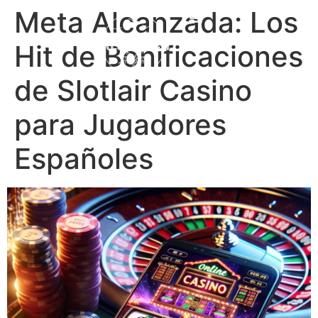
content
Meta Alcanzada: Los
Hit de Bonificaciones
de Slotlair Casino
para Jugadores
Españoles