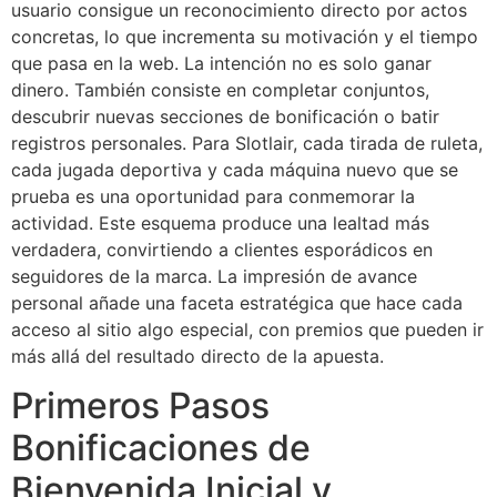
usuario consigue un reconocimiento directo por actos
concretas, lo que incrementa su motivación y el tiempo
que pasa en la web. La intención no es solo ganar
dinero. También consiste en completar conjuntos,
descubrir nuevas secciones de bonificación o batir
registros personales. Para Slotlair, cada tirada de ruleta,
cada jugada deportiva y cada máquina nuevo que se
prueba es una oportunidad para conmemorar la
actividad. Este esquema produce una lealtad más
verdadera, convirtiendo a clientes esporádicos en
seguidores de la marca. La impresión de avance
personal añade una faceta estratégica que hace cada
acceso al sitio algo especial, con premios que pueden ir
más allá del resultado directo de la apuesta.
Primeros Pasos
Bonificaciones de
Bienvenida Inicial y