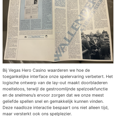
Bij Vegas Hero Casino waarderen we hoe de
toegankelijke interface onze spelervaring verbetert. Het
logische ontwerp van de lay-out maakt doorbladeren
moeiteloos, terwijl de gestroomlijnde spelzoekfunctie
en de snelmenu’s ervoor zorgen dat we onze meest
geliefde spellen snel en gemakkelijk kunnen vinden.
Deze naadloze interactie bespaart ons niet alleen tijd,
maar versterkt ook ons spelplezier.