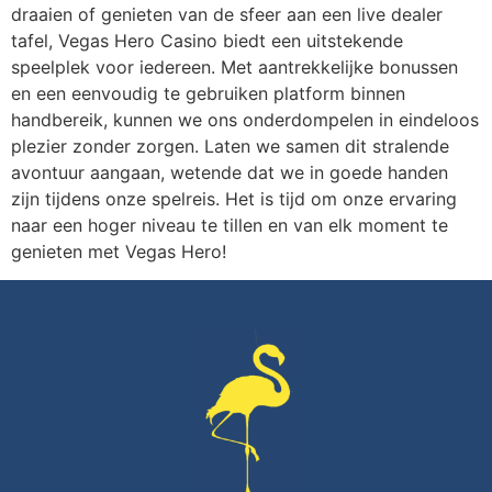
draaien of genieten van de sfeer aan een live dealer
tafel, Vegas Hero Casino biedt een uitstekende
speelplek voor iedereen. Met aantrekkelijke bonussen
en een eenvoudig te gebruiken platform binnen
handbereik, kunnen we ons onderdompelen in eindeloos
plezier zonder zorgen. Laten we samen dit stralende
avontuur aangaan, wetende dat we in goede handen
zijn tijdens onze spelreis. Het is tijd om onze ervaring
naar een hoger niveau te tillen en van elk moment te
genieten met Vegas Hero!