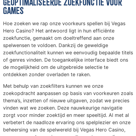
Geoptimaliseerde zoekfunctie voor
games
Hoe zoeken we rap onze voorkeurs spellen bij Vegas
Hero Casino? Het antwoord ligt in hun efficiënte
zoekfunctie, gemaakt om doeltreffend aan onze
spelwensen te voldoen. Dankzij de geweldige
zoekfunctionaliteit kunnen we eenvoudig bepaalde titels
of genres vinden. De toegankelijke interface biedt ons
de mogelijkheid om de uitgebreide selectie te
ontdekken zonder overladen te raken.
Met behulp van zoekfilters kunnen we onze
zoekopdracht aanpassen op basis van voorkeuren zoals
thema’s, inzetten of nieuwe uitgaven, zodat we precies
vinden wat we zoeken. Deze nauwkeurige navigatie
zorgt voor minder zoektijd en meer speeltijd. Al met al
verbetert de naadloze ervaring ons spelplezier en onze
beheersing van de spelwereld bij Vegas Hero Casino,