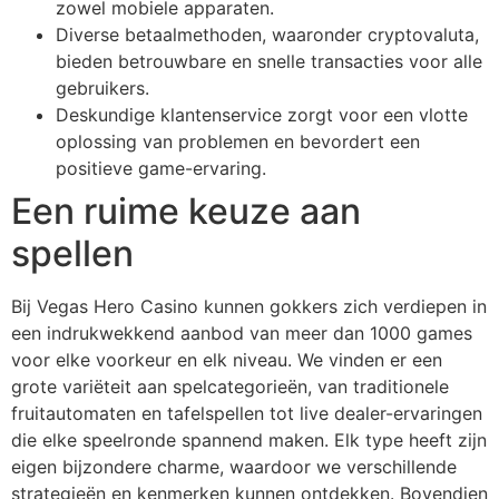
zowel mobiele apparaten.
Diverse betaalmethoden, waaronder cryptovaluta,
bieden betrouwbare en snelle transacties voor alle
gebruikers.
Deskundige klantenservice zorgt voor een vlotte
oplossing van problemen en bevordert een
positieve game-ervaring.
Een ruime keuze aan
spellen
Bij Vegas Hero Casino kunnen gokkers zich verdiepen in
een indrukwekkend aanbod van meer dan 1000 games
voor elke voorkeur en elk niveau. We vinden er een
grote variëteit aan spelcategorieën, van traditionele
fruitautomaten en tafelspellen tot live dealer-ervaringen
die elke speelronde spannend maken. Elk type heeft zijn
eigen bijzondere charme, waardoor we verschillende
strategieën en kenmerken kunnen ontdekken. Bovendien