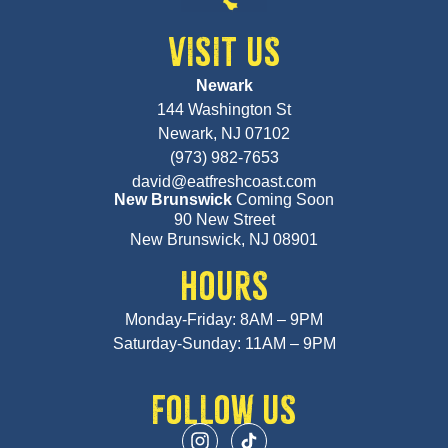
VISIT US
Newark
144 Washington St
Newark, NJ 07102
(973) 982-7653
david@eatfreshcoast.com
New Brunswick
Coming Soon
90 New Street
New Brunswick, NJ 08901
HOURS
Monday-Friday: 8AM – 9PM
Saturday-Sunday: 11AM – 9PM
FOLLOW US