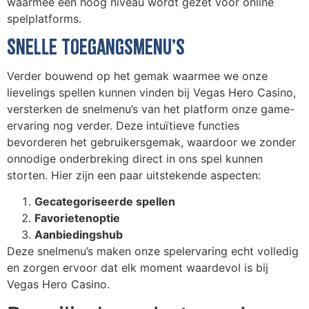
waarmee een hoog niveau wordt gezet voor online
spelplatforms.
Snelle toegangsmenu’s
Verder bouwend op het gemak waarmee we onze
lievelings spellen kunnen vinden bij Vegas Hero Casino,
versterken de snelmenu’s van het platform onze game-
ervaring nog verder. Deze intuïtieve functies
bevorderen het gebruikersgemak, waardoor we zonder
onnodige onderbreking direct in ons spel kunnen
storten. Hier zijn een paar uitstekende aspecten:
Gecategoriseerde spellen
Favorietenoptie
Aanbiedingshub
Deze snelmenu’s maken onze spelervaring echt volledig
en zorgen ervoor dat elk moment waardevol is bij
Vegas Hero Casino.