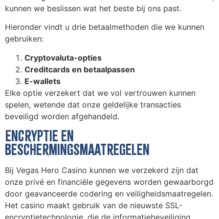
kunnen we beslissen wat het beste bij ons past.
Hieronder vindt u drie betaalmethoden die we kunnen
gebruiken:
Cryptovaluta-opties
Creditcards en betaalpassen
E-wallets
Elke optie verzekert dat we vol vertrouwen kunnen
spelen, wetende dat onze geldelijke transacties
beveiligd worden afgehandeld.
Encryptie en
beschermingsmaatregelen
Bij Vegas Hero Casino kunnen we verzekerd zijn dat
onze privé en financiële gegevens worden gewaarborgd
door geavanceerde codering en veiligheidsmaatregelen.
Het casino maakt gebruik van de nieuwste SSL-
encryptietechnologie, die de informatiebeveiliging