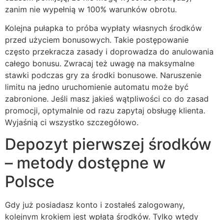
zanim nie wypełnią w 100% warunków obrotu.
Kolejna pułapka to próba wypłaty własnych środków
przed użyciem bonusowych. Takie postępowanie
często przekracza zasady i doprowadza do anulowania
całego bonusu. Zwracaj też uwagę na maksymalne
stawki podczas gry za środki bonusowe. Naruszenie
limitu na jedno uruchomienie automatu może być
zabronione. Jeśli masz jakieś wątpliwości co do zasad
promocji, optymalnie od razu zapytaj obsługę klienta.
Wyjaśnią ci wszystko szczegółowo.
Depozyt pierwszej środków
– metody dostępne w
Polsce
Gdy już posiadasz konto i zostałeś zalogowany,
kolejnym krokiem jest wpłata środków. Tylko wtedy