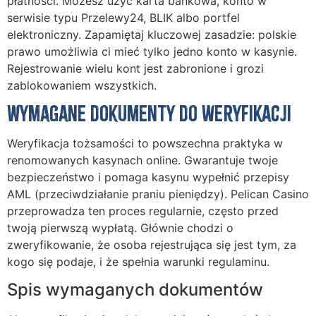
płatności. Możesz użyć karta bankowa, konto w
serwisie typu Przelewy24, BLIK albo portfel
elektroniczny. Zapamiętaj kluczowej zasadzie: polskie
prawo umożliwia ci mieć tylko jedno konto w kasynie.
Rejestrowanie wielu kont jest zabronione i grozi
zablokowaniem wszystkich.
Wymagane dokumenty do weryfikacji
Weryfikacja tożsamości to powszechna praktyka w
renomowanych kasynach online. Gwarantuje twoje
bezpieczeństwo i pomaga kasynu wypełnić przepisy
AML (przeciwdziałanie praniu pieniędzy). Pelican Casino
przeprowadza ten proces regularnie, często przed
twoją pierwszą wypłatą. Głównie chodzi o
zweryfikowanie, że osoba rejestrująca się jest tym, za
kogo się podaje, i że spełnia warunki regulaminu.
Spis wymaganych dokumentów