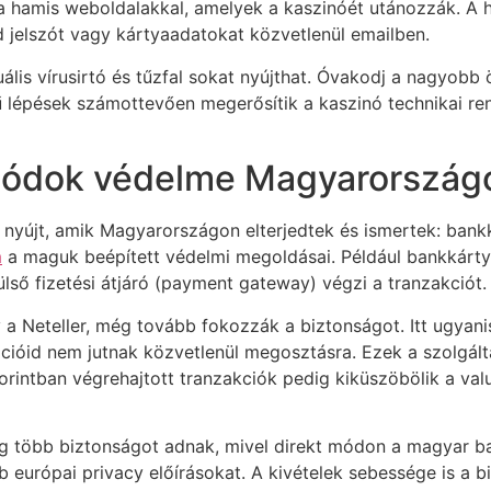
s a hamis weboldalakkal, amelyek a kaszinóét utánozzák. A h
 jelszót vagy kártyaadatokat közvetlenül emailben.
ális vírusirtó és tűzfal sokat nyújthat. Óvakodj a nagyobb
 lépések számottevően megerősítik a kaszinó technikai ren
i módok védelme Magyarország
 nyújt, amik Magyarországon elterjedtek és ismertek: bankká
m
a maguk beépített védelmi megoldásai. Például bankkárty
lső fizetési átjáró (payment gateway) végzi a tranzakciót.
y a Neteller, még tovább fokozzák a biztonságot. Itt ugyan
ióid nem jutnak közvetlenül megosztásra. Ezek a szolgált
orintban végrehajtott tranzakciók pedig kiküszöbölik a va
 több biztonságot adnak, mivel direkt módon a magyar b
 európai privacy előírásokat. A kivételek sebessége is a b