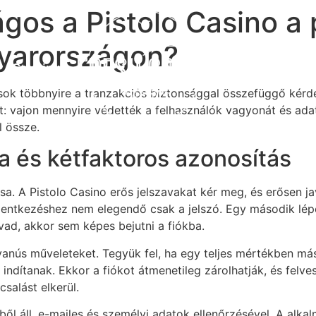
ágos a Pistolo Casino 
yarországon?
Catering
Contact
Or
sok többnyire a tranzakciós biztonsággal összefüggő kérdé
nt: vajon mennyire védették a felhasználók vagyonát és ada
l össze.
a és kétfaktoros azonosítás
a. A Pistolo Casino erős jelszavakat kér meg, és erősen jav
lentkezéshez nem elegendő csak a jelszó. Egy második lépé
avad, akkor sem képes bejutni a fiókba.
 gyanús műveleteket. Tegyük fel, ha egy teljes mértékben m
t indítanak. Ekkor a fiókot átmenetileg zárolhatják, és fel
salást elkerül.
sből áll, e-mailes és személyi adatok ellenőrzésével. A al