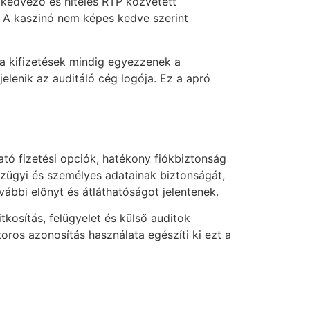
y kedvező és hiteles RTP közvetett
k. A kaszinó nem képes kedve szerint
 a kifizetések mindig egyezzenek a
elenik az auditáló cég logója. Ez a apró
ató fizetési opciók, hatékony fiókbiztonság
zügyi és személyes adatainak biztonságát,
ábbi előnyt és átláthatóságot jelentenek.
tkosítás, felügyelet és külső auditok
oros azonosítás használata egészíti ki ezt a