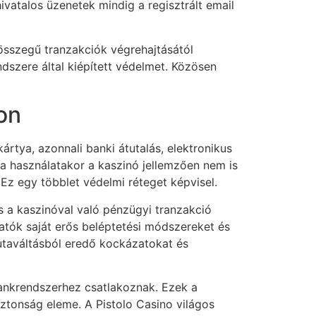
ivatalos üzenetek mindig a regisztrált email
 összegű tranzakciók végrehajtásától
dszere által kiépített védelmet. Közösen
on
rtya, azonnali banki átutalás, elektronikus
a használatakor a kaszinó jellemzően nem is
 Ez egy többlet védelmi réteget képvisel.
is a kaszinóval való pénzügyi tranzakció
atók saját erős beléptetési módszereket és
lutaváltásból eredő kockázatokat és
ankrendszerhez csatlakoznak. Ezek a
iztonság eleme. A Pistolo Casino világos