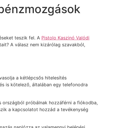
a pénzmozgások
der Online
seket teszik fel. A
Pistolo Kaszinó Valódi
tait? A válasz nem kizárólag szavakból,
asolja a kétlépcsős hitelesítés
s is kötelező, általában egy telefonodra
ás országból próbálnak hozzáférni a fiókodba,
veszik a kapcsolatot hozzád a tevékenység
kalmazás naplózza az valamennyi belépési