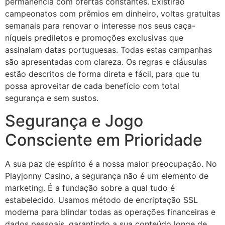
permanência com ofertas constantes. Existirão
campeonatos com prêmios em dinheiro, voltas gratuitas
semanais para renovar o interesse nos seus caça-
níqueis prediletos e promoções exclusivas que
assinalam datas portuguesas. Todas estas campanhas
são apresentadas com clareza. Os regras e cláusulas
estão descritos de forma direta e fácil, para que tu
possa aproveitar de cada benefício com total
segurança e sem sustos.
Segurança e Jogo
Consciente em Prioridade
A sua paz de espírito é a nossa maior preocupação. No
Playjonny Casino, a segurança não é um elemento de
marketing. É a fundação sobre a qual tudo é
estabelecido. Usamos método de encriptação SSL
moderna para blindar todas as operações financeiras e
dados pessoais, garantindo a sua conteúdo longe de