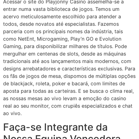
Acessar o site do Playjonny Casino assemelha-se a
entrar numa vasta biblioteca de jogos. Temos um
acervo meticulosamente escolhido para atender a
todos, desde novatos até especialistas. Fazemos
parceria com os principais nomes da indústria, tais
como NetEnt, Microgaming, Play’n GO e Evolution
Gaming, para disponibilizar milhares de títulos. Pode
mergulhar em centenas de slots, desde as máquinas
tradicionais até aos lançamentos mais modernos, com
designs arrebatadores e características exclusivas. Para
os fãs de jogos de mesa, dispomos de múltiplas opções
de blackjack, roleta, poker e bacará, com limites de
aposta para todas as carteiras. E se busca o clima real,
as nossas mesas ao vivo levam a emoção do casino
real ao seu monitor, com crupiês especializados e chat
ao vivo.
Faça-se Integrante da
Nossa Equipa Vencedora