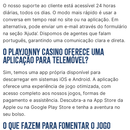
O nosso suporte ao cliente está acessível 24 horas
diárias, todos os dias. O modo mais rápido é usar a
conversa em tempo real no site ou na aplicação. Em
alternativa, pode enviar um e-mail através do formulário
na seção ‘Ajuda’. Dispomos de agentes que falam
português, garantindo uma comunicação clara e direta.
O Playjonny Casino oferece uma
aplicação para telemóvel?
Sim, temos uma app própria disponível para
descarregar em sistemas iOS e Android. A aplicação
oferece uma experiência de jogo otimizada, com
acesso completo aos nossos jogos, formas de
pagamento e assistência. Descubra-a na App Store da
Apple ou na Google Play Store e tenha a aventura no
seu bolso.
O que fazem para fomentar o jogo