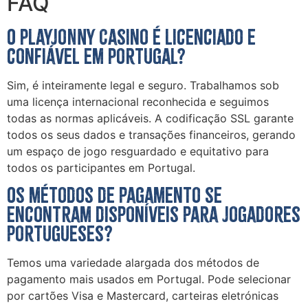
FAQ
O Playjonny Casino é licenciado e
confiável em Portugal?
Sim, é inteiramente legal e seguro. Trabalhamos sob
uma licença internacional reconhecida e seguimos
todas as normas aplicáveis. A codificação SSL garante
todos os seus dados e transações financeiros, gerando
um espaço de jogo resguardado e equitativo para
todos os participantes em Portugal.
Os métodos de pagamento se
encontram disponíveis para jogadores
portugueses?
Temos uma variedade alargada dos métodos de
pagamento mais usados em Portugal. Pode selecionar
por cartões Visa e Mastercard, carteiras eletrónicas