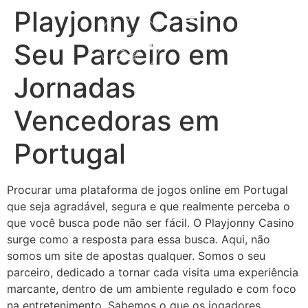
content
Playjonny Casino
Seu Parceiro em
Jornadas
Vencedoras em
Portugal
Procurar uma plataforma de jogos online em Portugal
que seja agradável, segura e que realmente perceba o
que você busca pode não ser fácil. O Playjonny Casino
surge como a resposta para essa busca. Aqui, não
somos um site de apostas qualquer. Somos o seu
parceiro, dedicado a tornar cada visita uma experiência
marcante, dentro de um ambiente regulado e com foco
na entretenimento. Sabemos o que os jogadores