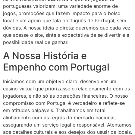
portugueses valorizam: uma variedade enorme de
jogos, promoções que fazem impacto para o bolso
local e um apoio que fala português de Portugal, sem
dúvidas. A nossa ideia é direta: queremos que cada vez
que acesse o site, sinta a expectativa de se divertir e a
possibilidade real de ganhar.
A Nossa História e
Empenho com Portugal
Iniciamos com um objetivo claro: desenvolver um
casino virtual que priorizasse o relacionamento com os
jogadores, e não só as operações financeiras. O nosso
compromisso com Portugal é verdadeiro e reflete-se
em atitudes palpáveis. Trabalhamos em total
alinhamento com as regras do mercado nacional,
assegurando um serviço legal e responsável. Atentamos
aos detalhes culturais e aos desejos dos usuários locais.