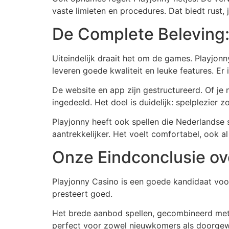
vaste limieten en procedures. Dat biedt rust, 
De Complete Beleving:
Uiteindelijk draait het om de games. Playjonn
leveren goede kwaliteit en leuke features. Er i
De website en app zijn gestructureerd. Of je n
ingedeeld. Het doel is duidelijk: spelplezier 
Playjonny heeft ook spellen die Nederlandse 
aantrekkelijker. Het voelt comfortabel, ook al
Onze Eindconclusie ov
Playjonny Casino is een goede kandidaat voor
presteert goed.
Het brede aanbod spellen, gecombineerd met 
perfect voor zowel nieuwkomers als doorgewin