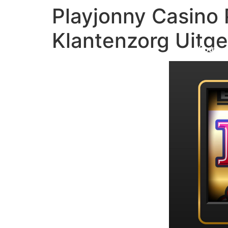
content
Playjonny Casino 
Klantenzorg Uitge
About