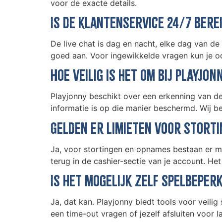
voor de exacte details.
Is de klantenservice 24/7 bere
De live chat is dag en nacht, elke dag van d
goed aan. Voor ingewikkelde vragen kun je oo
Hoe veilig is het om bij Playjo
Playjonny beschikt over een erkenning van d
informatie is op die manier beschermd. Wij be
Gelden er limieten voor stort
Ja, voor stortingen en opnames bestaan er m
terug in de cashier-sectie van je account. Het 
Is het mogelijk zelf spelbeper
Ja, dat kan. Playjonny biedt tools voor veilig s
een time-out vragen of jezelf afsluiten voor l