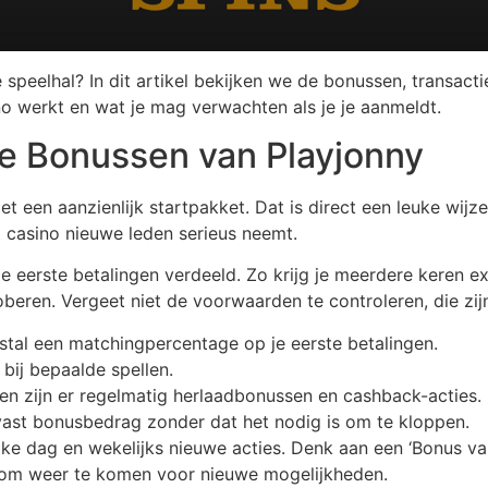
speelhal? In dit artikel bekijken we de bonussen, transact
no werkt en wat je mag verwachten als je je aanmeldt.
De Bonussen van Playjonny
 een aanzienlijk startpakket. Dat is direct een leuke wijz
t casino nieuwe leden serieus neemt.
eerste betalingen verdeeld. Zo krijg je meerdere keren ex
oberen. Vergeet niet de voorwaarden te controleren, die zijn
al een matchingpercentage op je eerste betalingen.
bij bepaalde spellen.
en zijn er regelmatig herlaadbonussen en cashback-acties.
vast bonusbedrag zonder dat het nodig is om te kloppen.
e dag en wekelijks nieuwe acties. Denk aan een ‘Bonus van
jk om weer te komen voor nieuwe mogelijkheden.