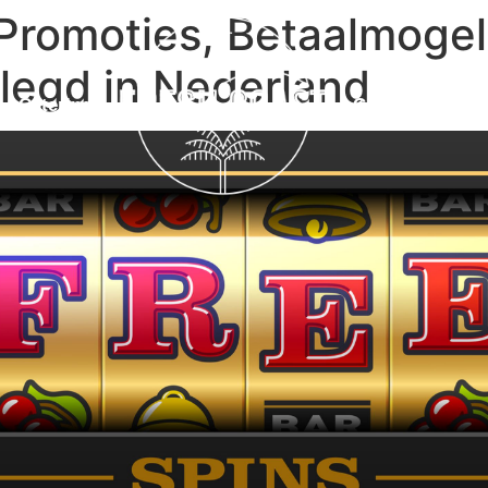
Promoties, Betaalmogel
legd in Nederland
Catering
Contact
Or