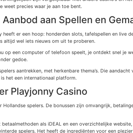
je weet precies waar je aan toe bent.
 Aanbod aan Spellen en Gema
y heeft er een hoop: honderden slots, tafelspellen en live 
s altijd wel iets nieuws om uit te proberen.
u op een computer of telefoon speelt, je ontdekt snel je we
zonder gedoe.
spelers aantrekken, met herkenbare thema’s. Die aandacht 
 is het een internationaal platform.
er Playjonny Casino
 Hollandse spelers. De bonussen zijn omvangrijk, betaling
betaalmethoden als iDEAL en een overzichtelijke website, 
terde spelers. Het heeft de ingrediënten voor een plezier