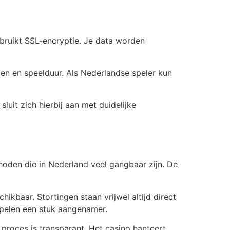
bruikt SSL-encryptie. Je data worden
ten en speelduur. Als Nederlandse speler kun
luit zich hierbij aan met duidelijke
hoden die in Nederland veel gangbaar zijn. De
ikbaar. Stortingen staan vrijwel altijd direct
spelen een stuk aangenamer.
 proces is transparant. Het casino hanteert