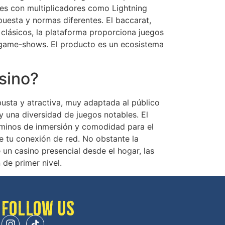
nes con multiplicadores como Lightning
uesta y normas diferentes. El baccarat,
clásicos, la plataforma proporciona juegos
 game-shows. El producto es un ecosistema
sino?
busta y atractiva, muy adaptada al público
 una diversidad de juegos notables. El
érminos de inmersión y comodidad para el
de tu conexión de red. No obstante la
 un casino presencial desde el hogar, las
de primer nivel.
FOLLOW US