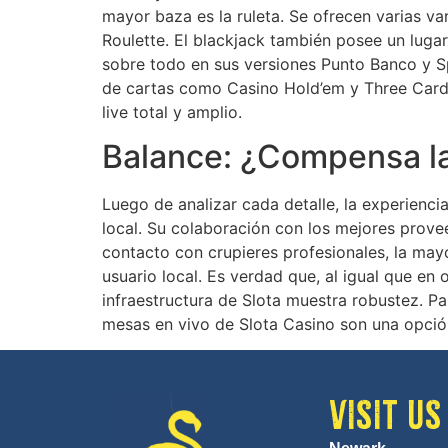
mayor baza es la ruleta. Se ofrecen varias v
Roulette. El blackjack también posee un luga
sobre todo en sus versiones Punto Banco y Sp
de cartas como Casino Hold’em y Three Card
live total y amplio.
Balance: ¿Compensa la
Luego de analizar cada detalle, la experienci
local. Su colaboración con los mejores prove
contacto con crupieres profesionales, la may
usuario local. Es verdad que, al igual que en
infraestructura de Slota muestra robustez. Pa
mesas en vivo de Slota Casino son una opción
VISIT US