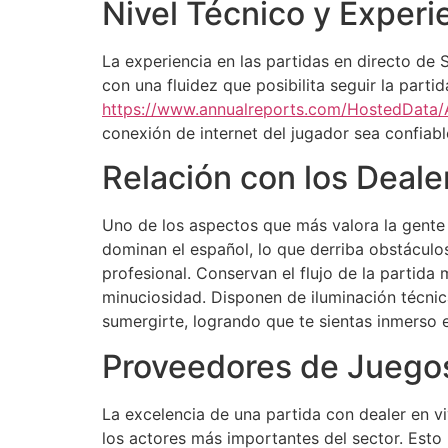
Nivel Técnico y Experi
La experiencia en las partidas en directo de 
con una fluidez que posibilita seguir la partid
https://www.annualreports.com/HostedData
conexión de internet del jugador sea confiable
Relación con los Deal
Uno de los aspectos que más valora la gente e
dominan el español, lo que derriba obstácul
profesional. Conservan el flujo de la partida
minuciosidad. Disponen de iluminación técni
sumergirte, logrando que te sientas inmerso e
Proveedores de Juegos
La excelencia de una partida con dealer en v
los actores más importantes del sector. Esto p