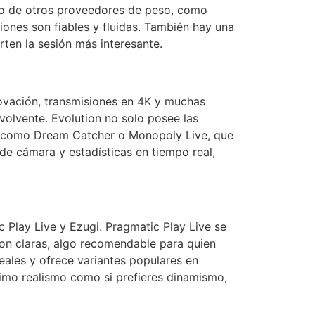
do de otros proveedores de peso, como
iones son fiables y fluidas. También hay una
ten la sesión más interesante.
novación, transmisiones en 4K y muchas
volvente. Evolution no solo posee las
s, como Dream Catcher o Monopoly Live, que
de cámara y estadísticas en tiempo real,
Play Live y Ezugi. Pragmatic Play Live se
 son claras, algo recomendable para quien
reales y ofrece variantes populares en
ximo realismo como si prefieres dinamismo,