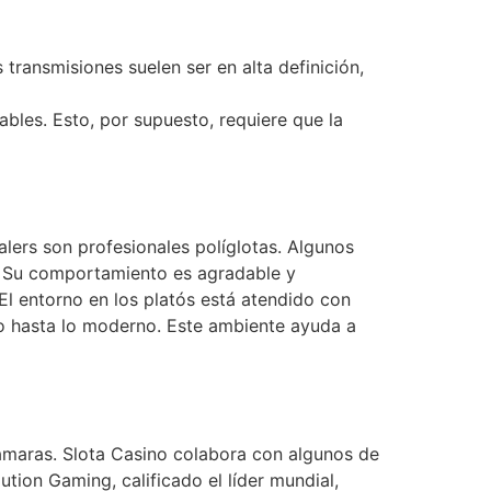
transmisiones suelen ser en alta definición,
ables. Esto, por supuesto, requiere que la
alers son profesionales políglotas. Algunos
l. Su comportamiento es agradable y
 El entorno en los platós está atendido con
co hasta lo moderno. Este ambiente ayuda a
cámaras. Slota Casino colabora con algunos de
ution Gaming, calificado el líder mundial,