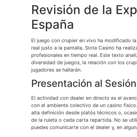
content
Revisión de la Exp
España
About
El juego con crupier en vivo ha modificado l
real justo a la pantalla. Slota Casino ha real
profesionales en tiempo real. Este texto anali
diversidad de juegos, la relación con los crup
jugadores se hallarán.
Presentación al Sesión
El actividad con dealer en directo es el avan
con el ambiente colectivo de un casino físico
alta definición desde platós técnicos o, ocas
de la ruleta o cada carta repartida. No se ut
puedes comunicarte con el dealer y, en algun