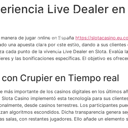
eriencia Live Dealer en
Catering
Contact
Or
a manera de jugar online en España
https://slotacasino.eu.c
izado una apuesta clara por este estilo, dando a sus cliente
za cada punto de la vivencia Live Dealer en Slota. Evalúa la
ieres y las bonificaciones específicas. El objetivo es ofrece
 con Crupier en Tiempo real
ce más importante de los casinos digitales en los últimos a
. Slota Casino implementó esta tecnología para sus cliente
ionalmente, desde casinos terrestres. Los participantes pue
ilizan algoritmos escondidos. Dicha transparencia genera se
as salas, con restantes jugadores. Ello añade un elemento 