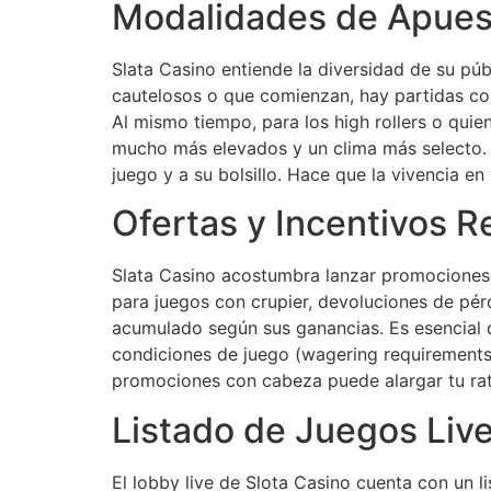
Modalidades de Apuest
Slata Casino entiende la diversidad de su púb
cautelosos o que comienzan, hay partidas co
Al mismo tiempo, para los high rollers o qui
mucho más elevados y un clima más selecto. E
juego y a su bolsillo. Hace que la vivencia en
Ofertas y Incentivos R
Slata Casino acostumbra lanzar promociones 
para juegos con crupier, devoluciones de pé
acumulado según sus ganancias. Es esencial q
condiciones de juego (wagering requirements)
promociones con cabeza puede alargar tu rato
Listado de Juegos Live
El lobby live de Slota Casino cuenta con un 