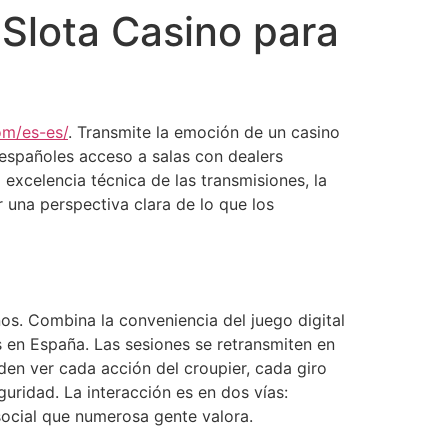
 Slota Casino para
der Online
om/es-es/
. Transmite la emoción de un casino
s españoles acceso a salas con dealers
 excelencia técnica de las transmisiones, la
r una perspectiva clara de lo que los
ños. Combina la conveniencia del juego digital
s en España. Las sesiones se retransmiten en
den ver cada acción del croupier, cada giro
guridad. La interacción es en dos vías:
social que numerosa gente valora.