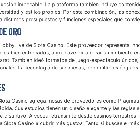
ducción impecable. La plataforma también incluye conteni
versidad y estilos propios. Por esta combinación, las conex
 distintos presupuestos y funciones especiales que convier
de Oro
 lobby live de Slota Casino. Este proveedor representa in
ales bien entrenados, algo clave para crear un ambiente en
accarat. También ideó formatos de juego-espectáculo único
onales. La tecnología de sus mesas, con múltiples ángulos 
es
Slota Casino agrega mesas de proveedores como Pragmatic 
ápida. Sus estudios tienen un diseño elegante y las reglas
ue distintivo. A veces retransmite desde casinos terrestres 
a a Slota Casino a cubrir más gustos. Tanto si buscas el má