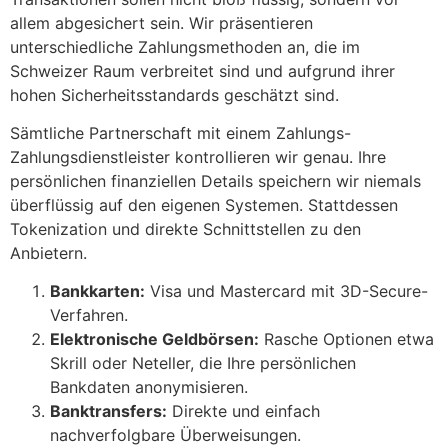
allem abgesichert sein. Wir präsentieren
unterschiedliche Zahlungsmethoden an, die im
Schweizer Raum verbreitet sind und aufgrund ihrer
hohen Sicherheitsstandards geschätzt sind.
Sämtliche Partnerschaft mit einem Zahlungs-
Zahlungsdienstleister kontrollieren wir genau. Ihre
persönlichen finanziellen Details speichern wir niemals
überflüssig auf den eigenen Systemen. Stattdessen
Tokenization und direkte Schnittstellen zu den
Anbietern.
Bankkarten:
Visa und Mastercard mit 3D-Secure-
Verfahren.
Elektronische Geldbörsen:
Rasche Optionen etwa
Skrill oder Neteller, die Ihre persönlichen
Bankdaten anonymisieren.
Banktransfers:
Direkte und einfach
nachverfolgbare Überweisungen.