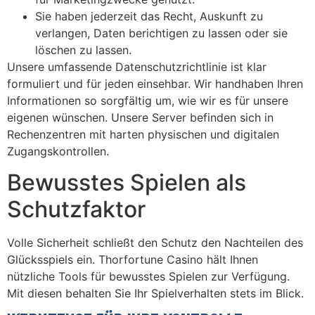
Sie haben jederzeit das Recht, Auskunft zu
verlangen, Daten berichtigen zu lassen oder sie
löschen zu lassen.
Unsere umfassende Datenschutzrichtlinie ist klar
formuliert und für jeden einsehbar. Wir handhaben Ihren
Informationen so sorgfältig um, wie wir es für unsere
eigenen wünschen. Unsere Server befinden sich in
Rechenzentren mit harten physischen und digitalen
Zugangskontrollen.
Bewusstes Spielen als
Schutzfaktor
Volle Sicherheit schließt den Schutz den Nachteilen des
Glücksspiels ein. Thorfortune Casino hält Ihnen
nützliche Tools für bewusstes Spielen zur Verfügung.
Mit diesen behalten Sie Ihr Spielverhalten stets im Blick.