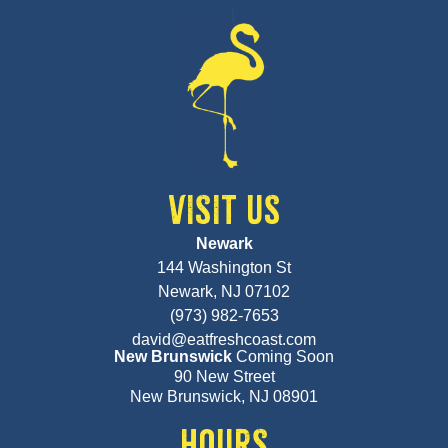
VISIT US
Newark
144 Washington St
Newark, NJ 07102
(973) 982-7653
david@eatfreshcoast.com
New Brunswick
Coming Soon
90 New Street
New Brunswick, NJ 08901
HOURS