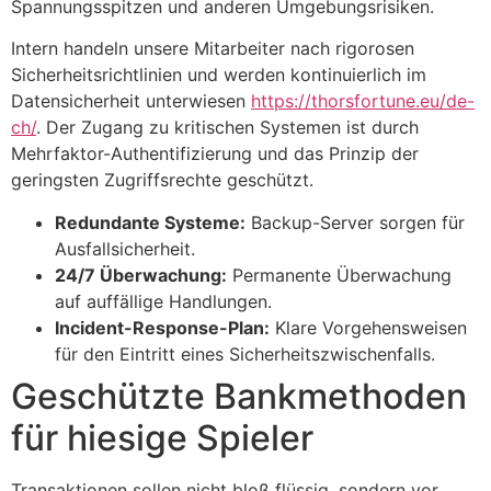
Spannungsspitzen und anderen Umgebungsrisiken.
Intern handeln unsere Mitarbeiter nach rigorosen
Sicherheitsrichtlinien und werden kontinuierlich im
Datensicherheit unterwiesen
https://thorsfortune.eu/de-
ch/
. Der Zugang zu kritischen Systemen ist durch
Mehrfaktor-Authentifizierung und das Prinzip der
geringsten Zugriffsrechte geschützt.
Redundante Systeme:
Backup-Server sorgen für
Ausfallsicherheit.
24/7 Überwachung:
Permanente Überwachung
auf auffällige Handlungen.
Incident-Response-Plan:
Klare Vorgehensweisen
für den Eintritt eines Sicherheitszwischenfalls.
Geschützte Bankmethoden
für hiesige Spieler
Transaktionen sollen nicht bloß flüssig, sondern vor