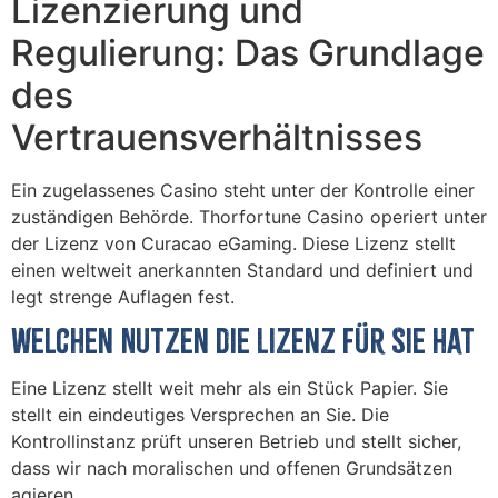
Lizenzierung und
Regulierung: Das Grundlage
des
Vertrauensverhältnisses
Ein zugelassenes Casino steht unter der Kontrolle einer
zuständigen Behörde. Thorfortune Casino operiert unter
der Lizenz von Curacao eGaming. Diese Lizenz stellt
einen weltweit anerkannten Standard und definiert und
legt strenge Auflagen fest.
Welchen Nutzen die Lizenz für Sie hat
Eine Lizenz stellt weit mehr als ein Stück Papier. Sie
stellt ein eindeutiges Versprechen an Sie. Die
Kontrollinstanz prüft unseren Betrieb und stellt sicher,
dass wir nach moralischen und offenen Grundsätzen
agieren.