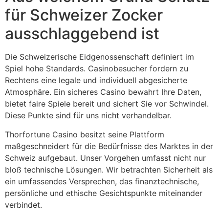
für Schweizer Zocker
ausschlaggebend ist
Die Schweizerische Eidgenossenschaft definiert im
Spiel hohe Standards. Casinobesucher fordern zu
Rechtens eine legale und individuell abgesicherte
Atmosphäre. Ein sicheres Casino bewahrt Ihre Daten,
bietet faire Spiele bereit und sichert Sie vor Schwindel.
Diese Punkte sind für uns nicht verhandelbar.
Thorfortune Casino besitzt seine Plattform
maßgeschneidert für die Bedürfnisse des Marktes in der
Schweiz aufgebaut. Unser Vorgehen umfasst nicht nur
bloß technische Lösungen. Wir betrachten Sicherheit als
ein umfassendes Versprechen, das finanztechnische,
persönliche und ethische Gesichtspunkte miteinander
verbindet.