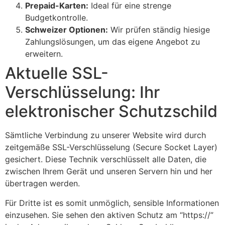
Prepaid-Karten:
Ideal für eine strenge
Budgetkontrolle.
Schweizer Optionen:
Wir prüfen ständig hiesige
Zahlungslösungen, um das eigene Angebot zu
erweitern.
Aktuelle SSL-
Verschlüsselung: Ihr
elektronischer Schutzschild
Sämtliche Verbindung zu unserer Website wird durch
zeitgemäße SSL-Verschlüsselung (Secure Socket Layer)
gesichert. Diese Technik verschlüsselt alle Daten, die
zwischen Ihrem Gerät und unseren Servern hin und her
übertragen werden.
Für Dritte ist es somit unmöglich, sensible Informationen
einzusehen. Sie sehen den aktiven Schutz am “https://”