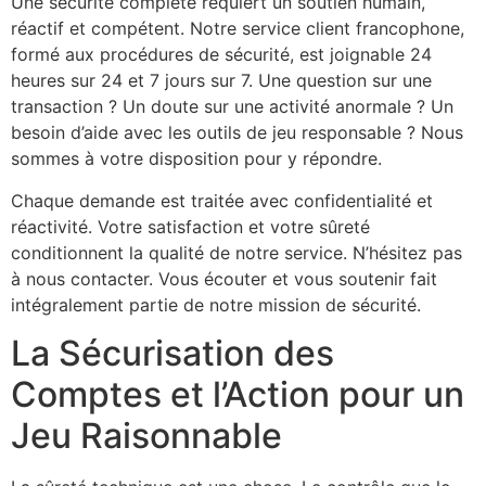
Une sécurité complète requiert un soutien humain,
réactif et compétent. Notre service client francophone,
formé aux procédures de sécurité, est joignable 24
heures sur 24 et 7 jours sur 7. Une question sur une
transaction ? Un doute sur une activité anormale ? Un
besoin d’aide avec les outils de jeu responsable ? Nous
sommes à votre disposition pour y répondre.
Chaque demande est traitée avec confidentialité et
réactivité. Votre satisfaction et votre sûreté
conditionnent la qualité de notre service. N’hésitez pas
à nous contacter. Vous écouter et vous soutenir fait
intégralement partie de notre mission de sécurité.
La Sécurisation des
Comptes et l’Action pour un
Jeu Raisonnable