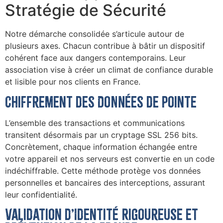
Stratégie de Sécurité
Notre démarche consolidée s’articule autour de
plusieurs axes. Chacun contribue à bâtir un dispositif
cohérent face aux dangers contemporains. Leur
association vise à créer un climat de confiance durable
et lisible pour nos clients en France.
Chiffrement des Données de Pointe
L’ensemble des transactions et communications
transitent désormais par un cryptage SSL 256 bits.
Concrètement, chaque information échangée entre
votre appareil et nos serveurs est convertie en un code
indéchiffrable. Cette méthode protège vos données
personnelles et bancaires des interceptions, assurant
leur confidentialité.
Validation d’Identité Rigoureuse et