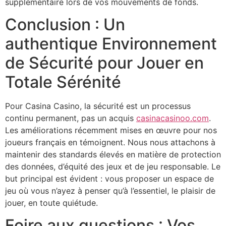
supplémentaire lors de vos mouvements de fonds.
Conclusion : Un
authentique Environnement
de Sécurité pour Jouer en
Totale Sérénité
Pour Casina Casino, la sécurité est un processus
continu permanent, pas un acquis
casinacasinoo.com
.
Les améliorations récemment mises en œuvre pour nos
joueurs français en témoignent. Nous nous attachons à
maintenir des standards élevés en matière de protection
des données, d’équité des jeux et de jeu responsable. Le
but principal est évident : vous proposer un espace de
jeu où vous n’ayez à penser qu’à l’essentiel, le plaisir de
jouer, en toute quiétude.
Foire aux questions : Vos